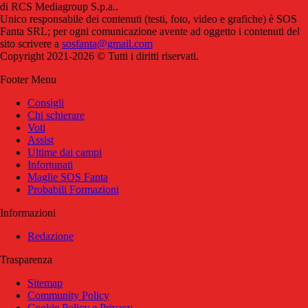
di RCS Mediagroup S.p.a..
Unico responsabile dei contenuti (testi, foto, video e grafiche) è SOS
Fanta SRL; per ogni comunicazione avente ad oggetto i contenuti del
sito scrivere a
sosfanta@gmail.com
Copyright 2021-2026 © Tutti i diritti riservati.
Footer Menu
Consigli
Chi schierare
Voti
Assist
Ultime dai campi
Infortunati
Maglie SOS Fanta
Probabili Formazioni
Informazioni
Redazione
Trasparenza
Sitemap
Community Policy
Cookie Policy e Privacy