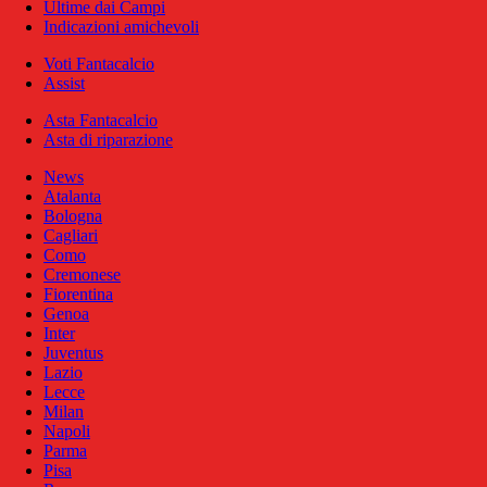
Ultime dai Campi
Indicazioni amichevoli
Voti Fantacalcio
Assist
Asta Fantacalcio
Asta di riparazione
News
Atalanta
Bologna
Cagliari
Como
Cremonese
Fiorentina
Genoa
Inter
Juventus
Lazio
Lecce
Milan
Napoli
Parma
Pisa