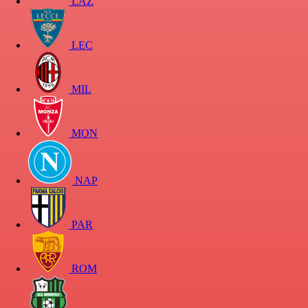
LAZ
LEC
MIL
MON
NAP
PAR
ROM