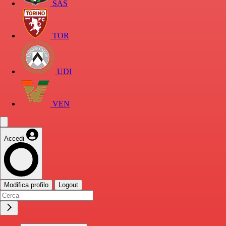
SAS
TOR
UDI
VEN
Accedi
Modifica profilo
Logout