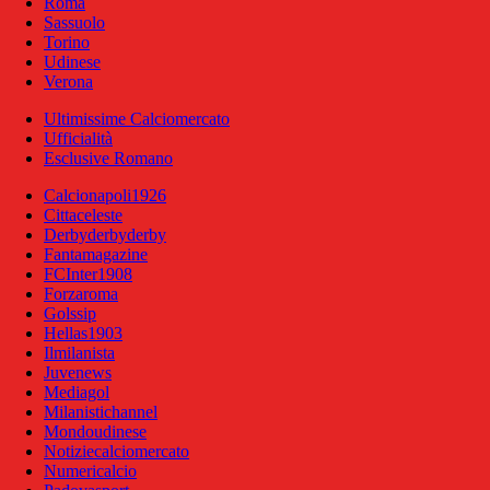
Roma
Sassuolo
Torino
Udinese
Verona
Ultimissime Calciomercato
Ufficialità
Esclusive Romano
Calcionapoli1926
Cittaceleste
Derbyderbyderby
Fantamagazine
FCInter1908
Forzaroma
Golssip
Hellas1903
Ilmilanista
Juvenews
Mediagol
Milanistichannel
Mondoudinese
Notiziecalciomercato
Numericalcio