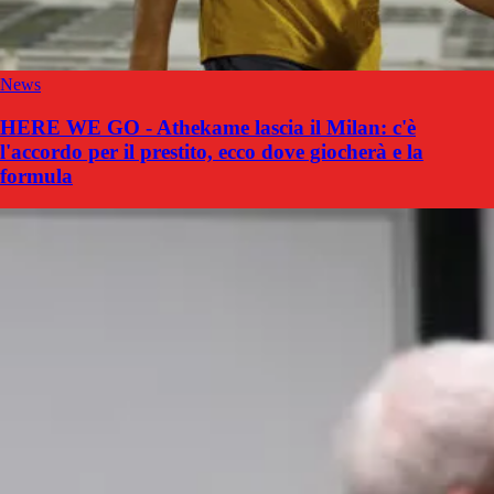
News
HERE WE GO - Athekame lascia il Milan: c'è
l'accordo per il prestito, ecco dove giocherà e la
formula