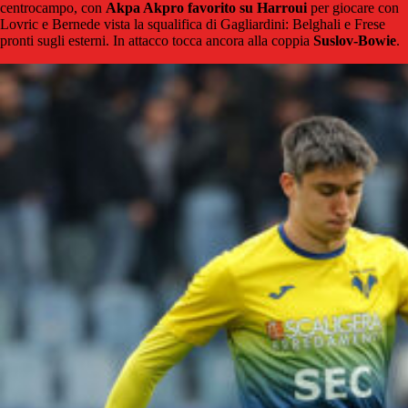
centrocampo, con
Akpa Akpro favorito su Harroui
per giocare con
Lovric e Bernede vista la squalifica di Gagliardini: Belghali e Frese
pronti sugli esterni. In attacco tocca ancora alla coppia
Suslov-Bowie
.