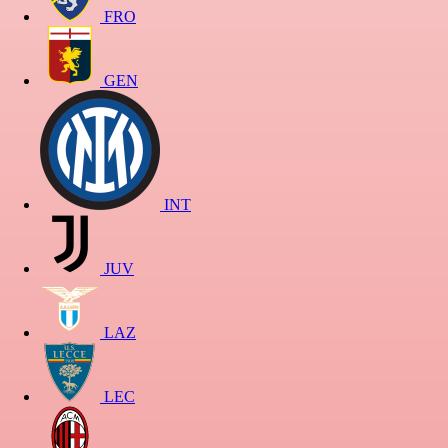
FRO
GEN
INT
JUV
LAZ
LEC