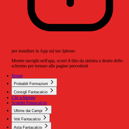
per installare la App sul tuo Iphone.
Mentre navighi nell'app, scorri il dito da sinistra a destra dello
schermo per tornare alle pagine precedenti
Home
Probabili Formazioni
Consigli Fantacalcio
Chi schierare
Scambi Fantacalcio
Ultime dai Campi
Voti Fantacalcio
Asta Fantacalcio