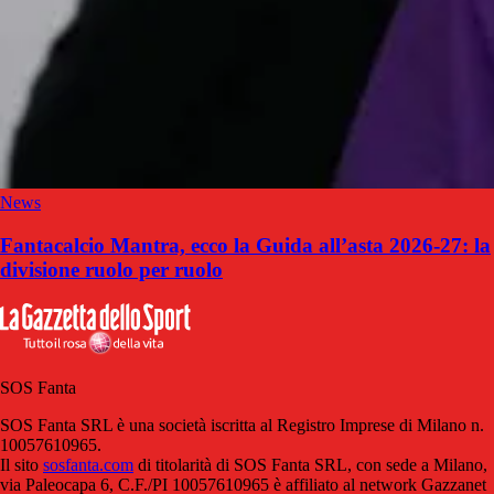
News
Fantacalcio Mantra, ecco la Guida all’asta 2026-27: la
divisione ruolo per ruolo
SOS Fanta
SOS Fanta SRL è una società iscritta al Registro Imprese di Milano n.
10057610965.
Il sito
sosfanta.com
di titolarità di SOS Fanta SRL, con sede a Milano,
via Paleocapa 6, C.F./PI 10057610965 è affiliato al network Gazzanet