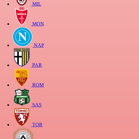
MIL
MON
NAP
PAR
ROM
SAS
TOR