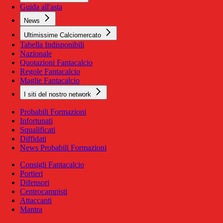
Guida all'asta
News
Ultimissime Calciomercato
Tabella Indisponibili
Nazionale
Quotazioni Fantacalcio
Regole Fantacalcio
Maglie Fantacalcio
I siti del nostro network
Probabili Formazioni
Infortunati
Squalificati
Diffidati
News Probabili Formazioni
Consigli Fantacalcio
Portieri
Difensori
Centrocampisti
Attaccanti
Mantra