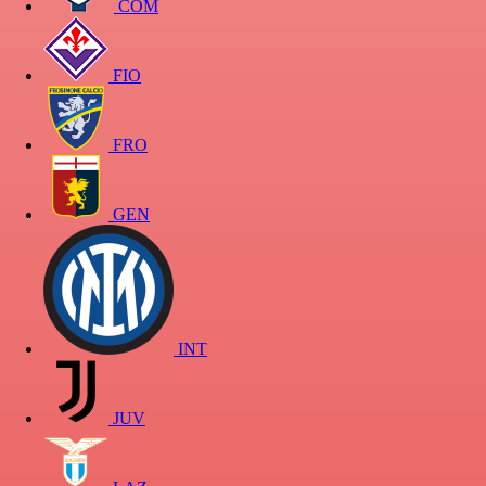
COM
FIO
FRO
GEN
INT
JUV