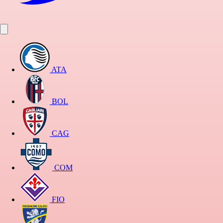
ATA
BOL
CAG
COM
FIO