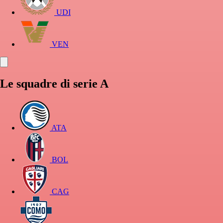
UDI
VEN
Le squadre di serie A
ATA
BOL
CAG