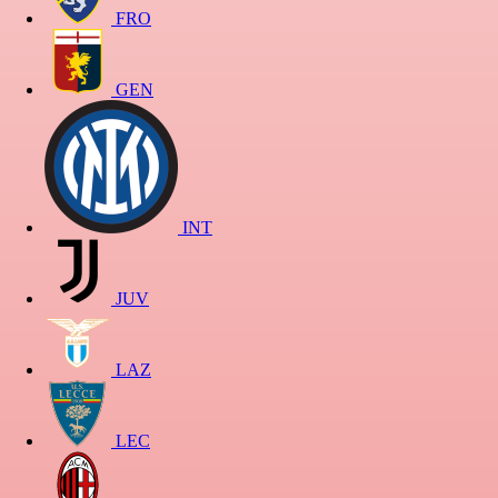
FRO
GEN
INT
JUV
LAZ
LEC