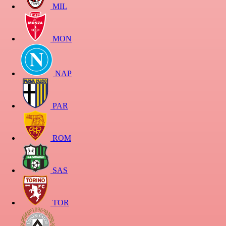
MIL
MON
NAP
PAR
ROM
SAS
TOR