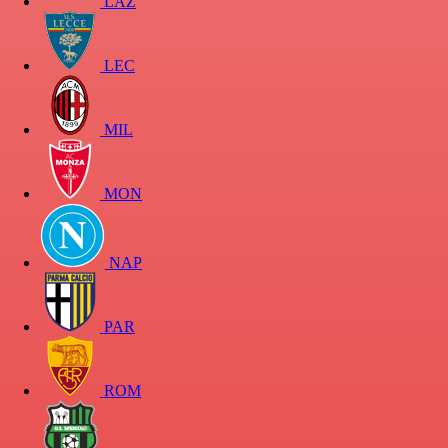
LAZ
LEC
MIL
MON
NAP
PAR
ROM