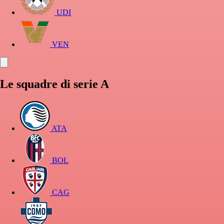
UDI
VEN
Le squadre di serie A
ATA
BOL
CAG