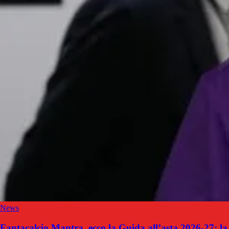
News
Fantacalcio Mantra, ecco la Guida all’asta 2026-27: la