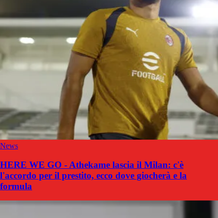
News
HERE WE GO - Athekame lascia il Milan: c'è
l'accordo per il prestito, ecco dove giocherà e la
formula