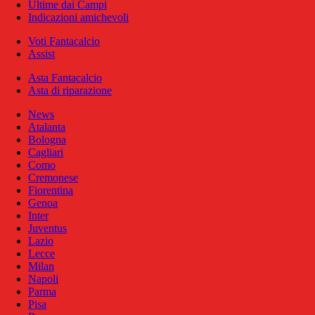
Ultime dai Campi
Indicazioni amichevoli
Voti Fantacalcio
Assist
Asta Fantacalcio
Asta di riparazione
News
Atalanta
Bologna
Cagliari
Como
Cremonese
Fiorentina
Genoa
Inter
Juventus
Lazio
Lecce
Milan
Napoli
Parma
Pisa