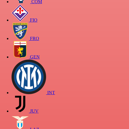
COM
FIO
FRO
GEN
INT
JUV