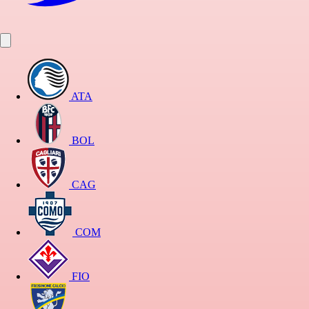
ATA
BOL
CAG
COM
FIO