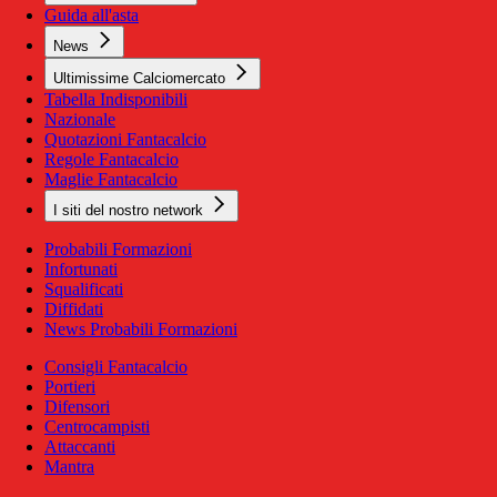
Guida all'asta
News
Ultimissime Calciomercato
Tabella Indisponibili
Nazionale
Quotazioni Fantacalcio
Regole Fantacalcio
Maglie Fantacalcio
I siti del nostro network
Probabili Formazioni
Infortunati
Squalificati
Diffidati
News Probabili Formazioni
Consigli Fantacalcio
Portieri
Difensori
Centrocampisti
Attaccanti
Mantra