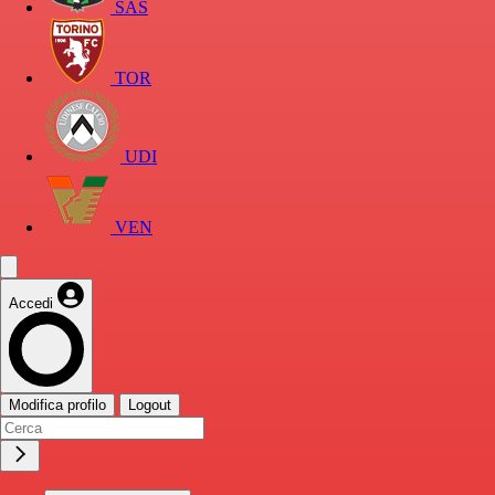
SAS
TOR
UDI
VEN
Accedi
Modifica profilo
Logout