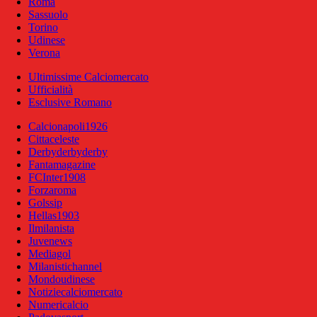
Roma
Sassuolo
Torino
Udinese
Verona
Ultimissime Calciomercato
Ufficialità
Esclusive Romano
Calcionapoli1926
Cittaceleste
Derbyderbyderby
Fantamagazine
FCInter1908
Forzaroma
Golssip
Hellas1903
Ilmilanista
Juvenews
Mediagol
Milanistichannel
Mondoudinese
Notiziecalciomercato
Numericalcio