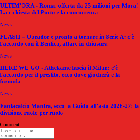
ULTIM'ORA - Roma, offerta da 25 milioni per Mora!
La richiesta del Porto e la concorrenza
News
FLASH – Obrador è pronto a tornare in Serie A: c'è
l'accordo con il Benfica, affare in chiusura
News
HERE WE GO - Athekame lascia il Milan: c'è
l'accordo per il prestito, ecco dove giocherà e la
formula
News
Fantacalcio Mantra, ecco la Guida all’asta 2026-27: la
divisione ruolo per ruolo
Commenti