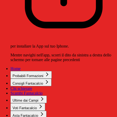
per installare la App sul tuo Iphone.
Mentre navighi nell'app, scorri il dito da sinistra a destra dello
schermo per tornare alle pagine precedenti
Home
Probabili Formazioni
Consigli Fantacalcio
Chi schierare
Scambi Fantacalcio
Ultime dai Campi
Voti Fantacalcio
Asta Fantacalcio