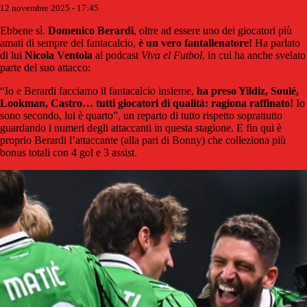
12 novembre 2025 - 17:45
Ebbene sì.
Domenico Berardi
, oltre ad essere uno dei giocatori più
amati di sempre del fantacalcio,
è un vero fantallenatore!
Ha parlato
di lui
Nicola Ventola
al podcast
Viva el Futbol
, in cui ha anche svelato
parte del suo attacco:
“Io e Berardi facciamo il fantacalcio insieme,
ha preso Yildiz, Soulé,
Lookman, Castro… tutti giocatori di qualità: ragiona raffinato!
Io
sono secondo, lui è quarto”, un reparto di tutto rispetto soprattutto
guardando i numeri degli attaccanti in questa stagione. E fin qui è
proprio Berardi l’attaccante (alla pari di Bonny) che colleziona più
bonus totali con 4 gol e 3 assist.