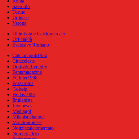
Roma
Sassuolo
Torino
Udinese
Verona
Ultimissime Calciomercato
Ufficialità
Esclusive Romano
Calcionapoli1926
Cittaceleste
Derbyderbyderby
Fantamagazine
FCInter1908
Forzaroma
Golssip
Hellas1903
Ilmilanista
Juvenews
Mediagol
Milanistichannel
Mondoudinese
Notiziecalciomercato
Numericalcio