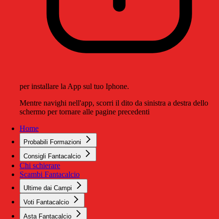
per installare la App sul tuo Iphone.
Mentre navighi nell'app, scorri il dito da sinistra a destra dello
schermo per tornare alle pagine precedenti
Home
Probabili Formazioni
Consigli Fantacalcio
Chi schierare
Scambi Fantacalcio
Ultime dai Campi
Voti Fantacalcio
Asta Fantacalcio