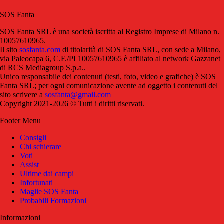
SOS Fanta
SOS Fanta SRL è una società iscritta al Registro Imprese di Milano n.
10057610965.
Il sito
sosfanta.com
di titolarità di SOS Fanta SRL, con sede a Milano,
via Paleocapa 6, C.F./PI 10057610965 è affiliato al network Gazzanet
di RCS Mediagroup S.p.a..
Unico responsabile dei contenuti (testi, foto, video e grafiche) è SOS
Fanta SRL; per ogni comunicazione avente ad oggetto i contenuti del
sito scrivere a
sosfanta@gmail.com
Copyright 2021-2026 © Tutti i diritti riservati.
Footer Menu
Consigli
Chi schierare
Voti
Assist
Ultime dai campi
Infortunati
Maglie SOS Fanta
Probabili Formazioni
Informazioni