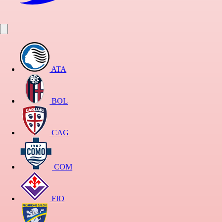
ATA
BOL
CAG
COM
FIO