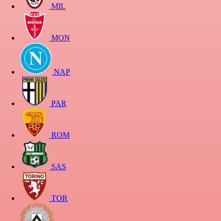
MIL
MON
NAP
PAR
ROM
SAS
TOR