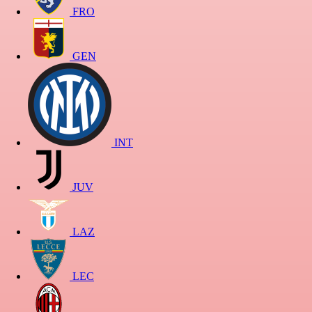
FRO
GEN
INT
JUV
LAZ
LEC