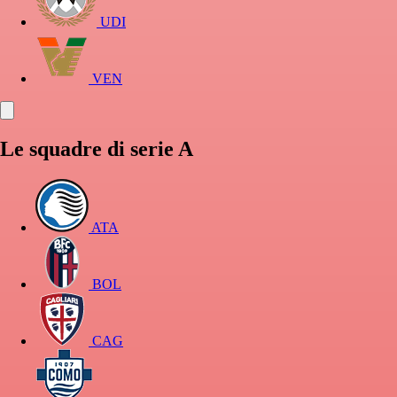
UDI
VEN
Le squadre di serie A
ATA
BOL
CAG