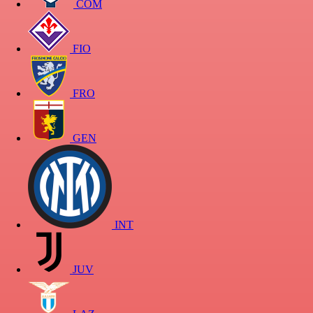
COM
FIO
FRO
GEN
INT
JUV