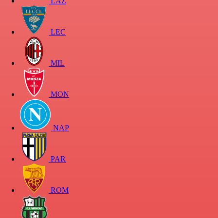
LAZ
LEC
MIL
MON
NAP
PAR
ROM