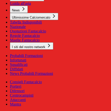
Guida all'asta
News
Ultimissime Calciomercato
Tabella Indisponibili
Nazionale
Quotazioni Fantacalcio
Regole Fantacalcio
Maglie Fantacalcio
I siti del nostro network
Probabili Formazioni
Infortunati
Squalificati
Diffidati
News Probabili Formazioni
Consigli Fantacalcio
Portieri
Difensori
Centrocampisti
Attaccanti
Mantra