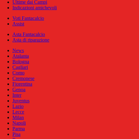
Ultime dai Campi
Indicazioni amichevoli
Voti Fantacalcio
Assist
Asta Fantacalcio
Asta di riparazione
News
Atalanta
Bologna
Cagliari
Como
Cremonese
Fiorentina
Genoa
Inter
Juventus
Lazio
Lecce
Milan
Napoli
Parma
Pisa