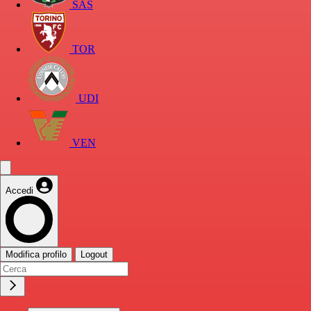
SAS
TOR
UDI
VEN
Accedi
Modifica profilo
Logout