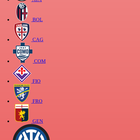
BOL
CAG
COM
FIO
FRO
GEN