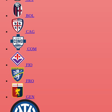
BOL
CAG
COM
FIO
FRO
GEN