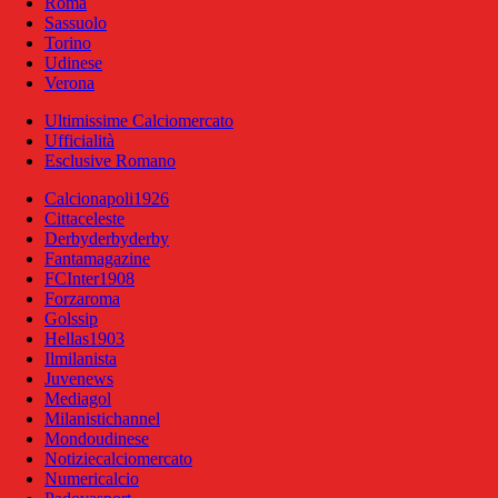
Roma
Sassuolo
Torino
Udinese
Verona
Ultimissime Calciomercato
Ufficialità
Esclusive Romano
Calcionapoli1926
Cittaceleste
Derbyderbyderby
Fantamagazine
FCInter1908
Forzaroma
Golssip
Hellas1903
Ilmilanista
Juvenews
Mediagol
Milanistichannel
Mondoudinese
Notiziecalciomercato
Numericalcio