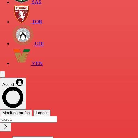
SAS
TOR
UDI
VEN
Accedi
Modifica profilo
Logout