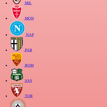
MIL
MON
NAP
PAR
ROM
SAS
TOR