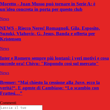
Moretto - Juan Musso può tornare in Serie A: è
un'idea concreta in porta per questo club
News
NEWS - Riecco Neres! Romagnoli, Gila, Esposito,
Suzuki, Vlahovic, G. Jesus, Banda e offerta per
Kristensen
News
Inter e Romero sempre più lontani: i veri motivi e cosa
succede ora! Chivu: "Rispondo così sul mercato"
News
Bremer: “Mai chiesto la cessione alla Juve, ecco la
verità!“. E agente di Cambiaso: “Lo scambio con
Frattesi…”
Commenti