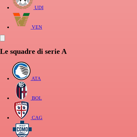
UDI
VEN
Le squadre di serie A
ATA
BOL
CAG