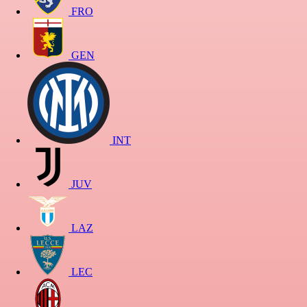
FRO
GEN
INT
JUV
LAZ
LEC