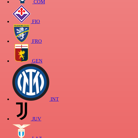
COM
FIO
FRO
GEN
INT
JUV