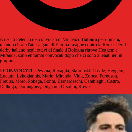
È uscito l’elenco dei convocati di Vincenzo
Italiano
per domani,
quando ci sarà l'attesa gara di Europa League contro la Roma. Per il
derby italiano negli ottavi di finale il Bologna ritrova Heggem e
Miranda, sono entrambi convocati dopo che ci sono allenati ieri in
gruppo.
I CONVOCATI
- Pessina, Ravaglia, Skorupski. Casale, Heggem,
Lucumi, Lykogiannis, Mario, Miranda, Vitik, Zortea. Ferguson,
Freuler, Moro, Pobega, Sohm. Bernardeschi, Cambiaghi, Castro,
Dallinga, Dominguez, Odgaard, Orsolini, Rowe.