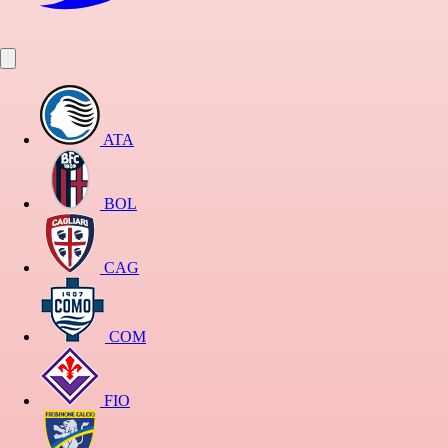
ATA
BOL
CAG
COM
FIO