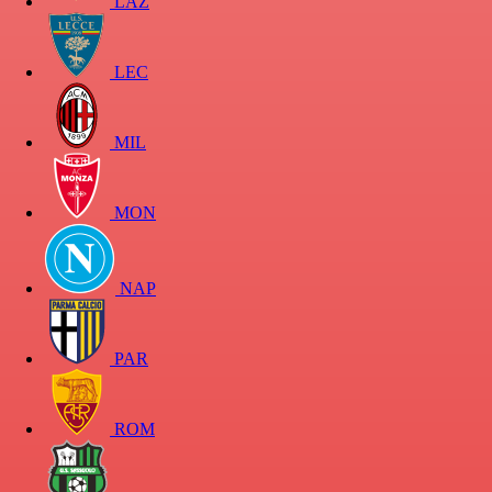
LAZ
LEC
MIL
MON
NAP
PAR
ROM