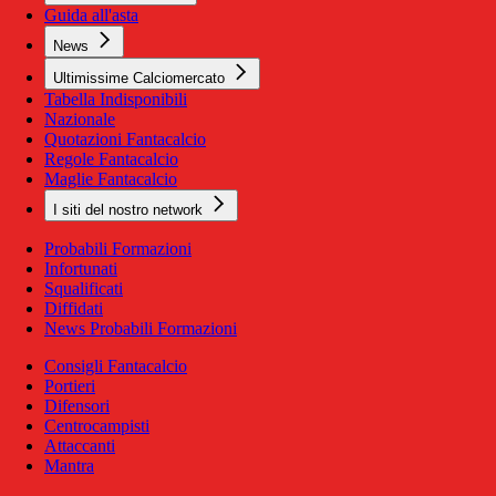
Guida all'asta
News
Ultimissime Calciomercato
Tabella Indisponibili
Nazionale
Quotazioni Fantacalcio
Regole Fantacalcio
Maglie Fantacalcio
I siti del nostro network
Probabili Formazioni
Infortunati
Squalificati
Diffidati
News Probabili Formazioni
Consigli Fantacalcio
Portieri
Difensori
Centrocampisti
Attaccanti
Mantra