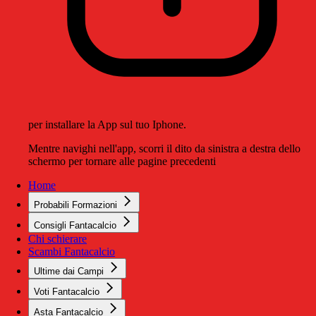
per installare la App sul tuo Iphone.
Mentre navighi nell'app, scorri il dito da sinistra a destra dello
schermo per tornare alle pagine precedenti
Home
Probabili Formazioni
Consigli Fantacalcio
Chi schierare
Scambi Fantacalcio
Ultime dai Campi
Voti Fantacalcio
Asta Fantacalcio