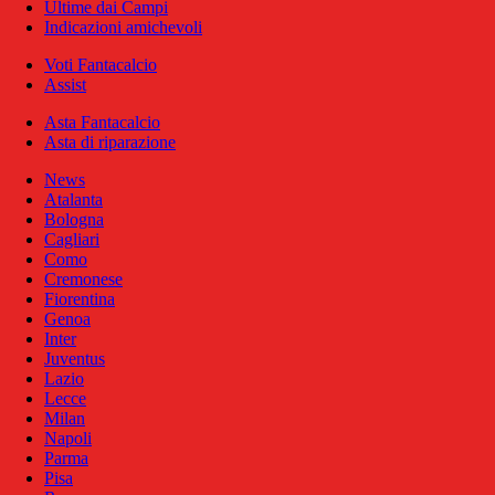
Ultime dai Campi
Indicazioni amichevoli
Voti Fantacalcio
Assist
Asta Fantacalcio
Asta di riparazione
News
Atalanta
Bologna
Cagliari
Como
Cremonese
Fiorentina
Genoa
Inter
Juventus
Lazio
Lecce
Milan
Napoli
Parma
Pisa