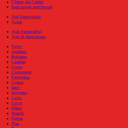
Ultime dai Campi
Indicazioni amichevoli
Voti Fantacalcio
Assist
Asta Fantacalcio
Asta di riparazione
News
Atalanta
Bologna
Cagliari
Como
Cremonese
Fiorentina
Genoa
Inter
Juventus
Lazio
Lecce
Milan
Napoli
Parma
Pisa