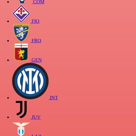
COM
FIO
FRO
GEN
INT
JUV