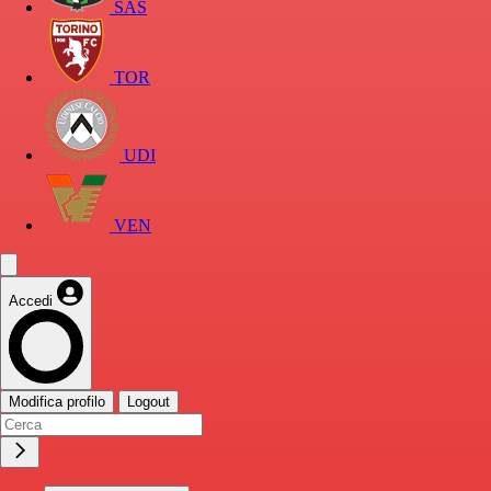
SAS
TOR
UDI
VEN
Accedi
Modifica profilo
Logout