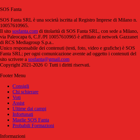
SOS Fanta
SOS Fanta SRL è una società iscritta al Registro Imprese di Milano n.
10057610965.
Il sito
sosfanta.com
di titolarità di SOS Fanta SRL, con sede a Milano,
via Paleocapa 6, C.F./PI 10057610965 è affiliato al network Gazzanet
di RCS Mediagroup S.p.a..
Unico responsabile dei contenuti (testi, foto, video e grafiche) è SOS
Fanta SRL; per ogni comunicazione avente ad oggetto i contenuti del
sito scrivere a
sosfanta@gmail.com
Copyright 2021-2026 © Tutti i diritti riservati.
Footer Menu
Consigli
Chi schierare
Voti
Assist
Ultime dai campi
Infortunati
Maglie SOS Fanta
Probabili Formazioni
Informazioni