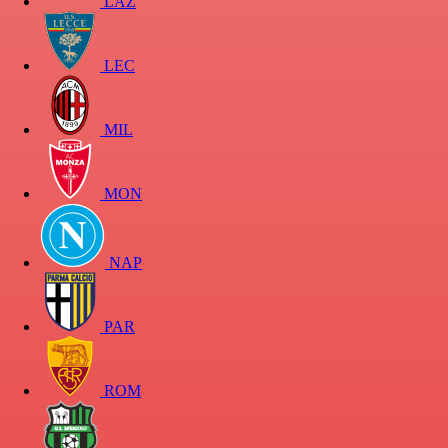
LAZ
LEC
MIL
MON
NAP
PAR
ROM