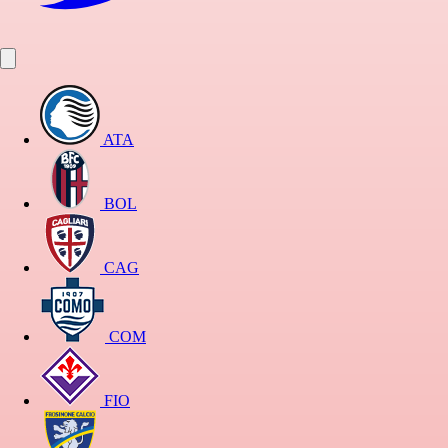
ATA
BOL
CAG
COM
FIO