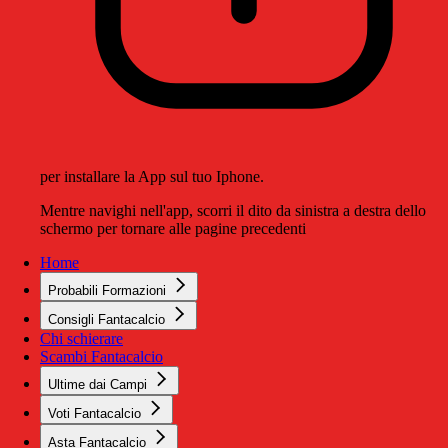
per installare la App sul tuo Iphone.
Mentre navighi nell'app, scorri il dito da sinistra a destra dello
schermo per tornare alle pagine precedenti
Home
Probabili Formazioni
Consigli Fantacalcio
Chi schierare
Scambi Fantacalcio
Ultime dai Campi
Voti Fantacalcio
Asta Fantacalcio