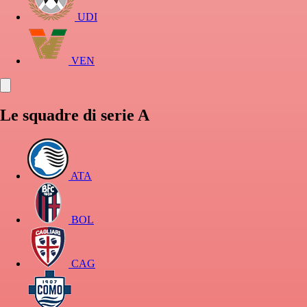
UDI
VEN
Le squadre di serie A
ATA
BOL
CAG