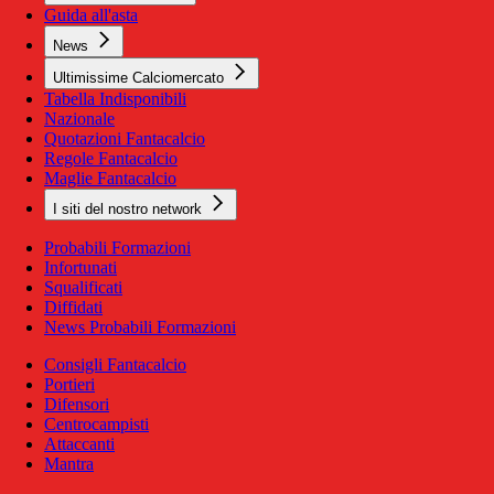
Guida all'asta
News
Ultimissime Calciomercato
Tabella Indisponibili
Nazionale
Quotazioni Fantacalcio
Regole Fantacalcio
Maglie Fantacalcio
I siti del nostro network
Probabili Formazioni
Infortunati
Squalificati
Diffidati
News Probabili Formazioni
Consigli Fantacalcio
Portieri
Difensori
Centrocampisti
Attaccanti
Mantra