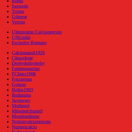
Roma
Sassuolo
Torino
Udinese
Verona
Ultimissime Calciomercato
Ufficialità
Esclusive Romano
Calcionapoli1926
Cittaceleste
Derbyderbyderby
Fantamagazine
FCInter1908
Forzaroma
Golssip
Hellas1903
Ilmilanista
Juvenews
Mediagol
Milanistichannel
Mondoudinese
Notiziecalciomercato
Numericalcio