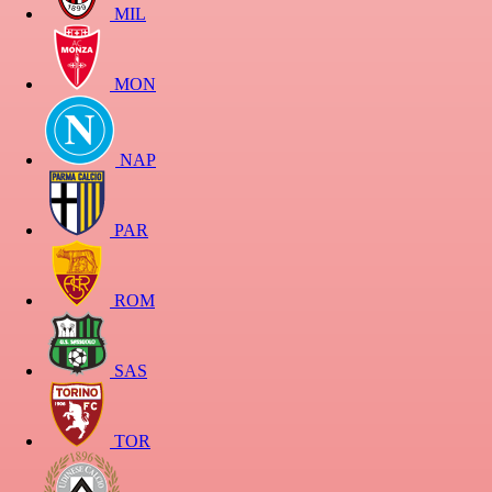
MIL
MON
NAP
PAR
ROM
SAS
TOR