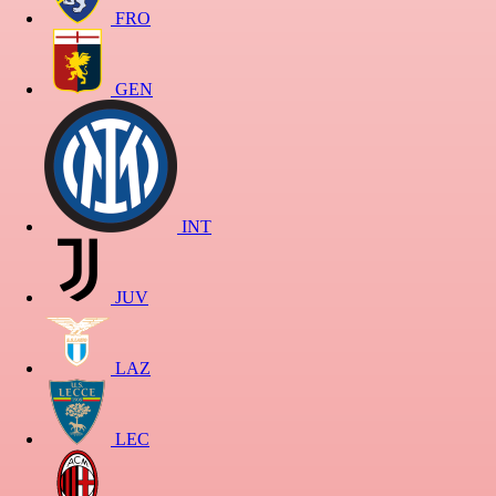
FRO
GEN
INT
JUV
LAZ
LEC