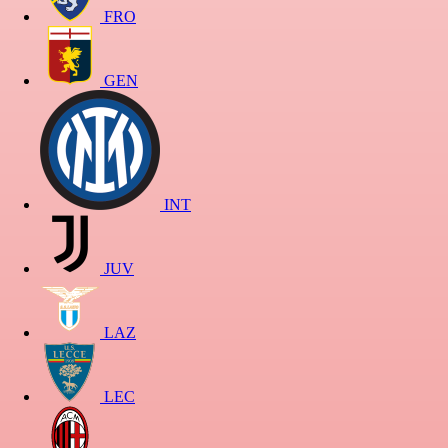
FRO
GEN
INT
JUV
LAZ
LEC