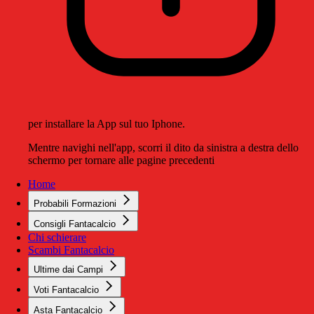
per installare la App sul tuo Iphone.
Mentre navighi nell'app, scorri il dito da sinistra a destra dello
schermo per tornare alle pagine precedenti
Home
Probabili Formazioni
Consigli Fantacalcio
Chi schierare
Scambi Fantacalcio
Ultime dai Campi
Voti Fantacalcio
Asta Fantacalcio