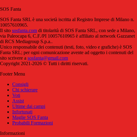
SOS Fanta
SOS Fanta SRL è una società iscritta al Registro Imprese di Milano n.
10057610965.
Il sito
sosfanta.com
di titolarità di SOS Fanta SRL, con sede a Milano,
via Paleocapa 6, C.F./PI 10057610965 è affiliato al network Gazzanet
di RCS Mediagroup S.p.a..
Unico responsabile dei contenuti (testi, foto, video e grafiche) è SOS
Fanta SRL; per ogni comunicazione avente ad oggetto i contenuti del
sito scrivere a
sosfanta@gmail.com
Copyright 2021-2026 © Tutti i diritti riservati.
Footer Menu
Consigli
Chi schierare
Voti
Assist
Ultime dai campi
Infortunati
Maglie SOS Fanta
Probabili Formazioni
Informazioni