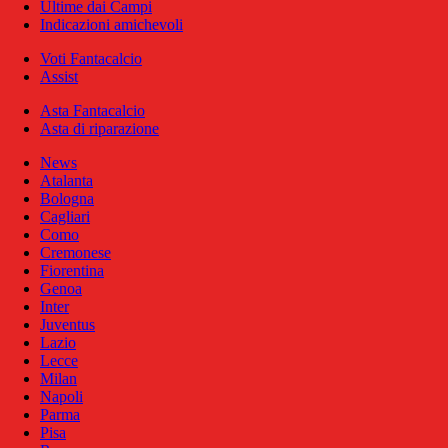
Ultime dai Campi
Indicazioni amichevoli
Voti Fantacalcio
Assist
Asta Fantacalcio
Asta di riparazione
News
Atalanta
Bologna
Cagliari
Como
Cremonese
Fiorentina
Genoa
Inter
Juventus
Lazio
Lecce
Milan
Napoli
Parma
Pisa