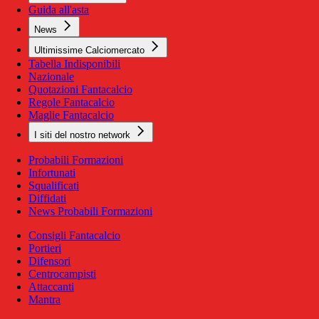
Guida all'asta
News
Ultimissime Calciomercato
Tabella Indisponibili
Nazionale
Quotazioni Fantacalcio
Regole Fantacalcio
Maglie Fantacalcio
I siti del nostro network
Probabili Formazioni
Infortunati
Squalificati
Diffidati
News Probabili Formazioni
Consigli Fantacalcio
Portieri
Difensori
Centrocampisti
Attaccanti
Mantra