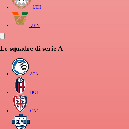
UDI
VEN
Le squadre di serie A
ATA
BOL
CAG