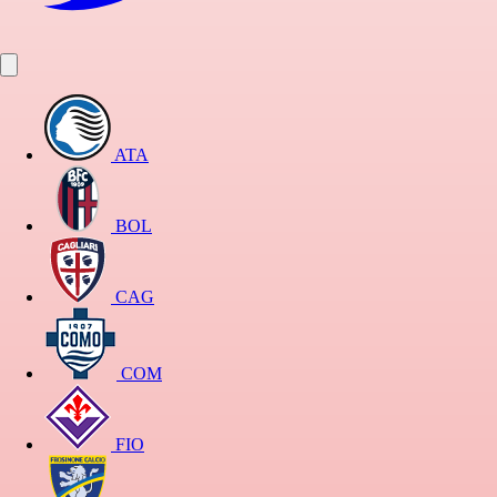
ATA
BOL
CAG
COM
FIO