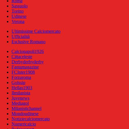
Roma
Sassuolo
Torino
Udinese
Verona
Ultimissime Calciomercato
Ufficialità
Esclusive Romano
Calcionapoli1926
Cittaceleste
Derbyderbyderby
Fantamagazine
FCInter1908
Forzaroma
Golssip
Hellas1903
Ilmilanista
Juvenews
Mediagol
Milanistichannel
Mondoudinese
Notiziecalciomercato
Numericalcio