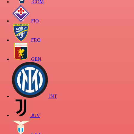
COM
FIO
FRO
GEN
INT
JUV