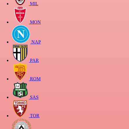
MIL
MON
NAP
PAR
ROM
SAS
TOR