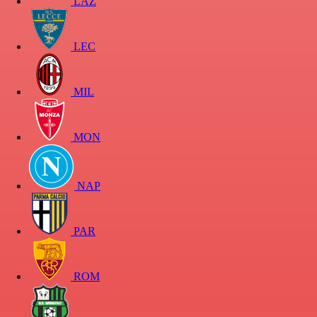
LAZ
LEC
MIL
MON
NAP
PAR
ROM