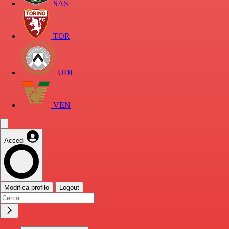
SAS
TOR
UDI
VEN
Accedi
Modifica profilo
Logout