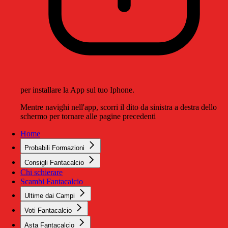
per installare la App sul tuo Iphone.
Mentre navighi nell'app, scorri il dito da sinistra a destra dello
schermo per tornare alle pagine precedenti
Home
Probabili Formazioni
Consigli Fantacalcio
Chi schierare
Scambi Fantacalcio
Ultime dai Campi
Voti Fantacalcio
Asta Fantacalcio