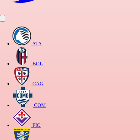
ATA
BOL
CAG
COM
FIO