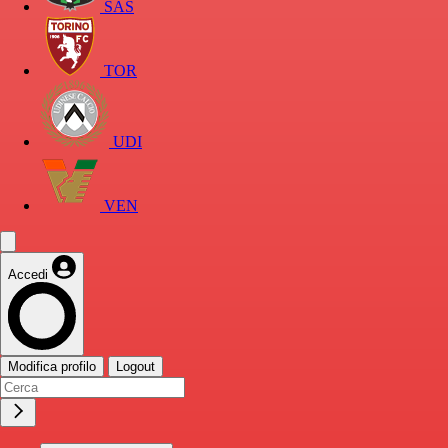
SAS
TOR
UDI
VEN
Accedi
Modifica profilo
Logout