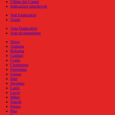
Ultime dai Campi
Indicazioni amichevoli
Voti Fantacalcio
Assist
Asta Fantacalcio
Asta di riparazione
News
Atalanta
Bologna
Cagliari
Como
Cremonese
Fiorentina
Genoa
Inter
Juventus
Lazio
Lecce
Milan
Napoli
Parma
Pisa