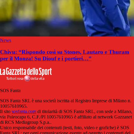
News
Chivu: “Rispondo così su Stones, Lautaro e Thuram
per il Monza! Su Diouf e i portieri…”
SOS Fanta
SOS Fanta SRL è una società iscritta al Registro Imprese di Milano n.
10057610965.
Il sito
sosfanta.com
di titolarità di SOS Fanta SRL, con sede a Milano,
via Paleocapa 6, C.F./PI 10057610965 è affiliato al network Gazzanet
di RCS Mediagroup S.p.a..
Unico responsabile dei contenuti (testi, foto, video e grafiche) è SOS
Fanta SRL; per ogni comunicazione avente ad oggetto i contenuti del