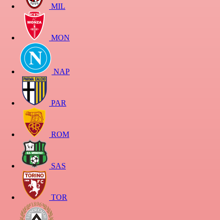
MIL
MON
NAP
PAR
ROM
SAS
TOR