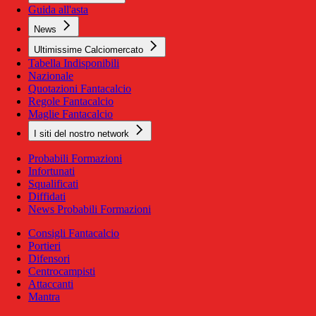
Guida all'asta
News
Ultimissime Calciomercato
Tabella Indisponibili
Nazionale
Quotazioni Fantacalcio
Regole Fantacalcio
Maglie Fantacalcio
I siti del nostro network
Probabili Formazioni
Infortunati
Squalificati
Diffidati
News Probabili Formazioni
Consigli Fantacalcio
Portieri
Difensori
Centrocampisti
Attaccanti
Mantra