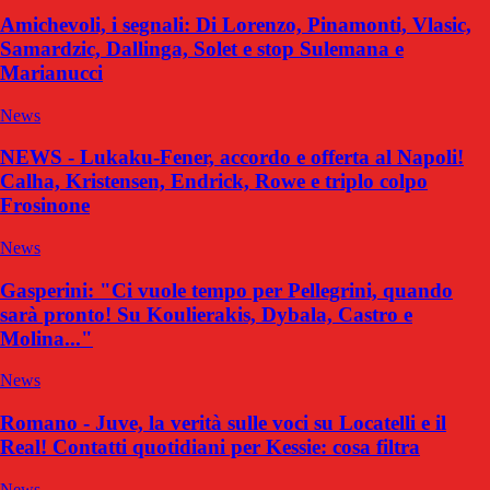
Amichevoli, i segnali: Di Lorenzo, Pinamonti, Vlasic,
Samardzic, Dallinga, Solet e stop Sulemana e
Marianucci
News
NEWS - Lukaku-Fener, accordo e offerta al Napoli!
Calha, Kristensen, Endrick, Rowe e triplo colpo
Frosinone
News
Gasperini: "Ci vuole tempo per Pellegrini, quando
sarà pronto! Su Koulierakis, Dybala, Castro e
Molina..."
News
Romano - Juve, la verità sulle voci su Locatelli e il
Real! Contatti quotidiani per Kessie: cosa filtra
News