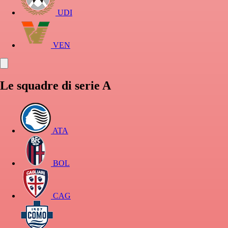
UDI
VEN
Le squadre di serie A
ATA
BOL
CAG