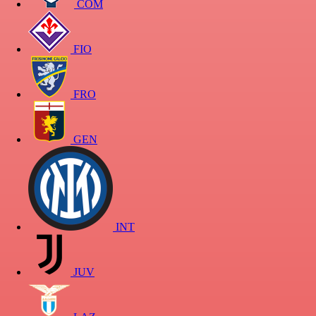
COM
FIO
FRO
GEN
INT
JUV