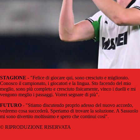
STAGIONE
- "
Felice di giocare qui, sono cresciuto e migliorato.
Conosco il campionato, i giocatori e la lingua.
Sto facendo del mio
meglio, sono più completo e cresciuto fisicamente, vinco i duelli e mi
vengono meglio i passaggi. Vorrei segnare di più".
FUTURO
- "Stiamo discutendo proprio adesso del nuovo accordo,
vedremo cosa succederà. Speriamo di trovare la soluzione. A Sassuolo
mi sono divertito moltissimo e spero che continui così".
© RIPRODUZIONE RISERVATA