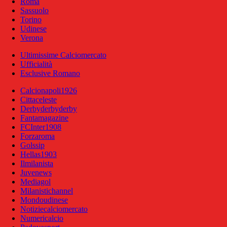
Roma
Sassuolo
Torino
Udinese
Verona
Ultimissime Calciomercato
Ufficialità
Esclusive Romano
Calcionapoli1926
Cittaceleste
Derbyderbyderby
Fantamagazine
FCInter1908
Forzaroma
Golssip
Hellas1903
Ilmilanista
Juvenews
Mediagol
Milanistichannel
Mondoudinese
Notiziecalciomercato
Numericalcio