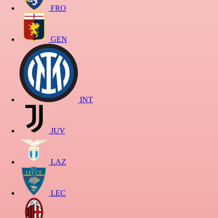
FRO
GEN
INT
JUV
LAZ
LEC