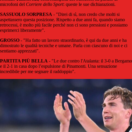
microfoni del
Corriere dello Sport
: queste le sue dichiarazioni.
SASSUOLO SORPRESA
- "
Direi di sì, non credo che molti si
aspettassero questa posizione. Rispetto a due anni fa, quando siamo
retrocessi, è molto più facile perché non ci sono pressioni e possiamo
esprimerci liberamente".
GROSSO
- "Ha fatto un lavoro straordinario, è qui da due anni e ha
dimostrato le qualità tecniche e umane. Parla con ciascuno di noi e ci
sentiamo apprezzati".
PARTITA PIÙ BELLA
- "Le due contro l'Atalanta: il 3-0 a Bergamo
e il 2-1 in casa dopo l’espulsione di Pinamonti. Una sensazione
incredibile per me segnare il raddoppio".