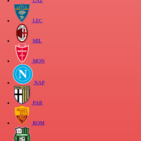
LAZ
LEC
MIL
MON
NAP
PAR
ROM