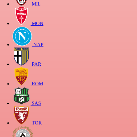
MIL
MON
NAP
PAR
ROM
SAS
TOR