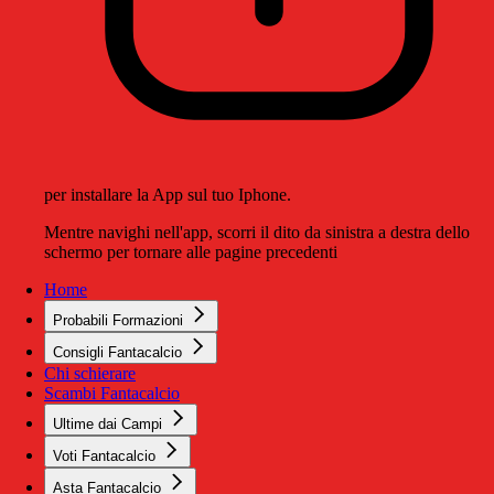
per installare la App sul tuo Iphone.
Mentre navighi nell'app, scorri il dito da sinistra a destra dello
schermo per tornare alle pagine precedenti
Home
Probabili Formazioni
Consigli Fantacalcio
Chi schierare
Scambi Fantacalcio
Ultime dai Campi
Voti Fantacalcio
Asta Fantacalcio