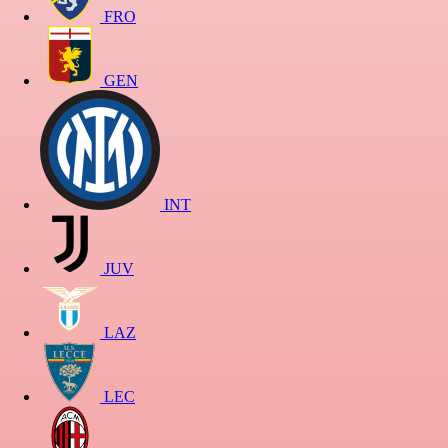
FRO
GEN
INT
JUV
LAZ
LEC