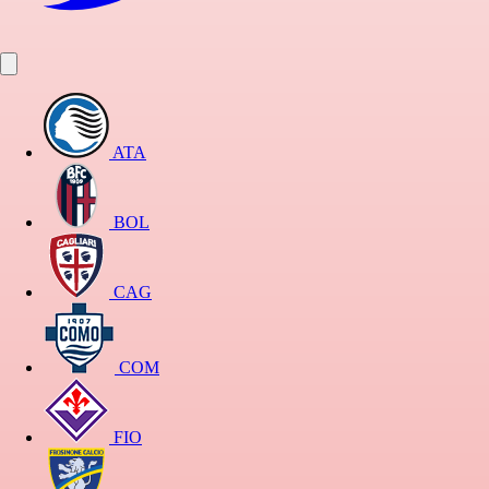
ATA
BOL
CAG
COM
FIO