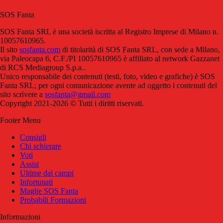
SOS Fanta
SOS Fanta SRL è una società iscritta al Registro Imprese di Milano n.
10057610965.
Il sito
sosfanta.com
di titolarità di SOS Fanta SRL, con sede a Milano,
via Paleocapa 6, C.F./PI 10057610965 è affiliato al network Gazzanet
di RCS Mediagroup S.p.a..
Unico responsabile dei contenuti (testi, foto, video e grafiche) è SOS
Fanta SRL; per ogni comunicazione avente ad oggetto i contenuti del
sito scrivere a
sosfanta@gmail.com
Copyright 2021-2026 © Tutti i diritti riservati.
Footer Menu
Consigli
Chi schierare
Voti
Assist
Ultime dai campi
Infortunati
Maglie SOS Fanta
Probabili Formazioni
Informazioni