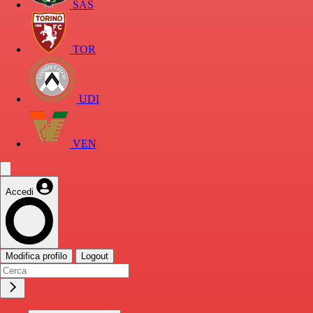
SAS
TOR
UDI
VEN
Accedi
Modifica profilo
Logout