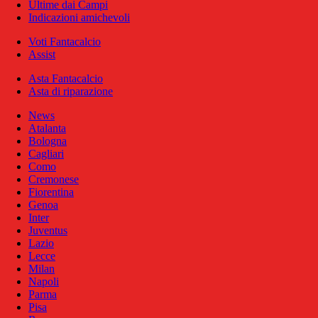
Ultime dai Campi
Indicazioni amichevoli
Voti Fantacalcio
Assist
Asta Fantacalcio
Asta di riparazione
News
Atalanta
Bologna
Cagliari
Como
Cremonese
Fiorentina
Genoa
Inter
Juventus
Lazio
Lecce
Milan
Napoli
Parma
Pisa