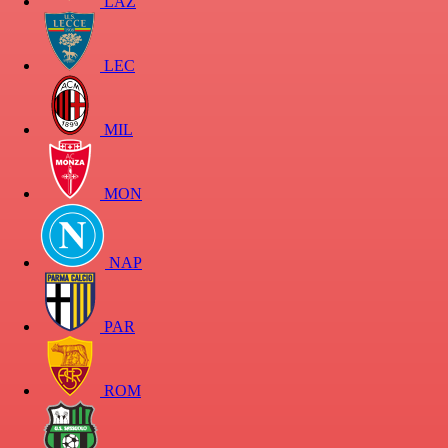
LAZ
LEC
MIL
MON
NAP
PAR
ROM