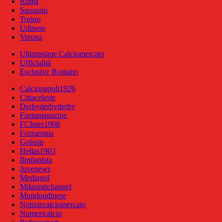
Roma
Sassuolo
Torino
Udinese
Verona
Ultimissime Calciomercato
Ufficialità
Esclusive Romano
Calcionapoli1926
Cittaceleste
Derbyderbyderby
Fantamagazine
FCInter1908
Forzaroma
Golssip
Hellas1903
Ilmilanista
Juvenews
Mediagol
Milanistichannel
Mondoudinese
Notiziecalciomercato
Numericalcio