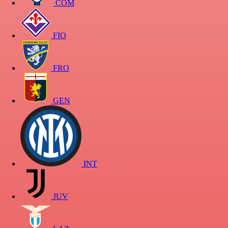
COM
FIO
FRO
GEN
INT
JUV