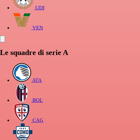
UDI
VEN
Le squadre di serie A
ATA
BOL
CAG