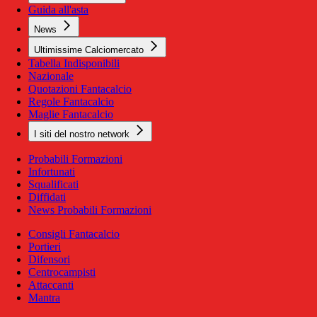
Guida all'asta
News
Ultimissime Calciomercato
Tabella Indisponibili
Nazionale
Quotazioni Fantacalcio
Regole Fantacalcio
Maglie Fantacalcio
I siti del nostro network
Probabili Formazioni
Infortunati
Squalificati
Diffidati
News Probabili Formazioni
Consigli Fantacalcio
Portieri
Difensori
Centrocampisti
Attaccanti
Mantra