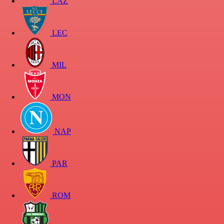
LAZ
LEC
MIL
MON
NAP
PAR
ROM