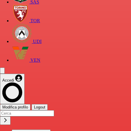
SAS
TOR
UDI
VEN
Accedi
Modifica profilo
Logout