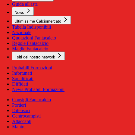
Guida all'asta
News
Ultimissime Calciomercato
Tabella Indisponibili
Nazionale
Quotazioni Fantacalcio
Regole Fantacalcio
Maglie Fantacalcio
I siti del nostro network
Probabili Formazioni
Infortunati
Squalificati
Diffidati
News Probabili Formazioni
Consigli Fantacalcio
Portieri
Difensori
Centrocampisti
Attaccanti
Mantra