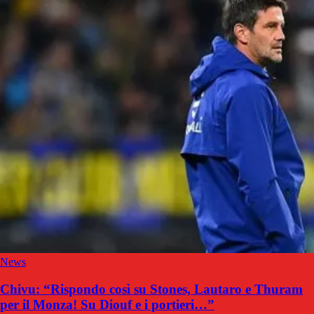
News
Chivu: “Rispondo così su Stones, Lautaro e Thuram
per il Monza! Su Diouf e i portieri…”