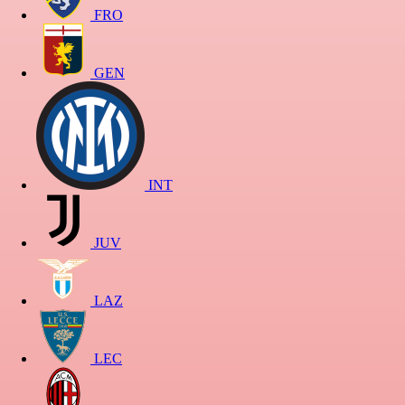
FRO
GEN
INT
JUV
LAZ
LEC