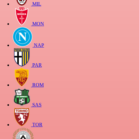
MIL
MON
NAP
PAR
ROM
SAS
TOR