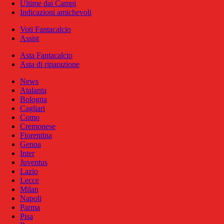
Ultime dai Campi
Indicazioni amichevoli
Voti Fantacalcio
Assist
Asta Fantacalcio
Asta di riparazione
News
Atalanta
Bologna
Cagliari
Como
Cremonese
Fiorentina
Genoa
Inter
Juventus
Lazio
Lecce
Milan
Napoli
Parma
Pisa