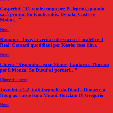
Gasperini: "Ci vuole tempo per Pellegrini, quando
sarà pronto! Su Koulierakis, Dybala, Castro e
Molina..."
News
Romano - Juve, la verità sulle voci su Locatelli e il
Real! Contatti quotidiani per Kessie: cosa filtra
News
Chivu: “Rispondo così su Stones, Lautaro e Thuram
per il Monza! Su Diouf e i portieri…”
Ultime dai campi
Juve-Inter 1-2, tutti i segnali: da Diouf e Dimarco a
Douglas Luiz e Kolo Muani. Bocciato Di Gregorio
News