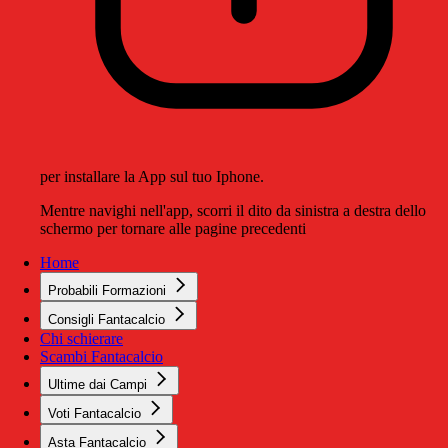
per installare la App sul tuo Iphone.
Mentre navighi nell'app, scorri il dito da sinistra a destra dello
schermo per tornare alle pagine precedenti
Home
Probabili Formazioni
Consigli Fantacalcio
Chi schierare
Scambi Fantacalcio
Ultime dai Campi
Voti Fantacalcio
Asta Fantacalcio