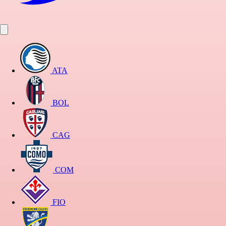
ATA
BOL
CAG
COM
FIO