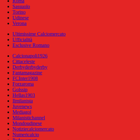
Roma
Sassuolo
Torino
Udinese
Verona
Ultimissime Calciomercato
Ufficialità
Esclusive Romano
Calcionapoli1926
Cittaceleste
Derbyderbyderby
Fantamagazine
FCInter1908
Forzaroma
Golssip
Hellas1903
Ilmilanista
Juvenews
Mediagol
Milanistichannel
Mondoudinese
Notiziecalciomercato
Numericalcio