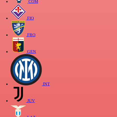
COM
FIO
FRO
GEN
INT
JUV