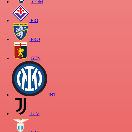
COM
FIO
FRO
GEN
INT
JUV