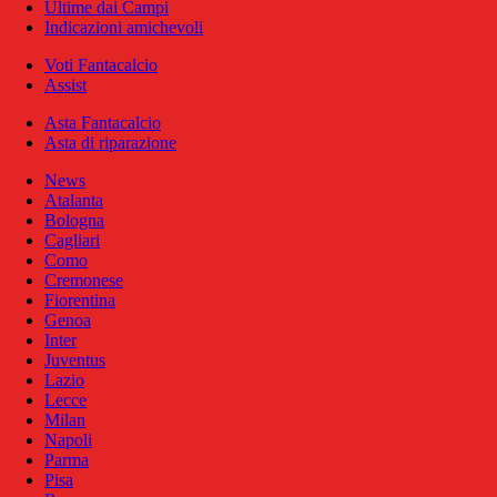
Ultime dai Campi
Indicazioni amichevoli
Voti Fantacalcio
Assist
Asta Fantacalcio
Asta di riparazione
News
Atalanta
Bologna
Cagliari
Como
Cremonese
Fiorentina
Genoa
Inter
Juventus
Lazio
Lecce
Milan
Napoli
Parma
Pisa