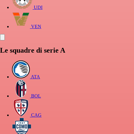
UDI
VEN
Le squadre di serie A
ATA
BOL
CAG