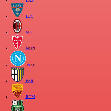
LAZ
LEC
MIL
MON
NAP
PAR
ROM