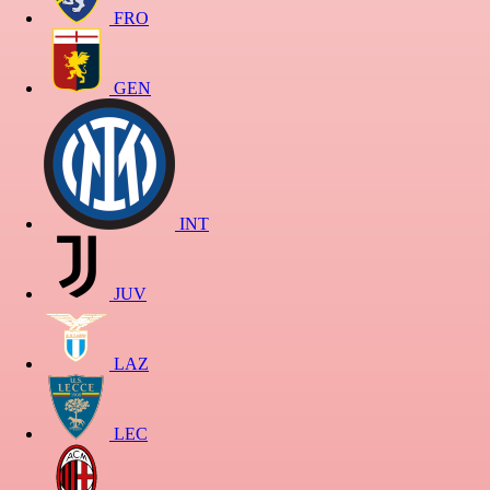
FRO
GEN
INT
JUV
LAZ
LEC