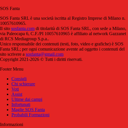
SOS Fanta
SOS Fanta SRL è una società iscritta al Registro Imprese di Milano n.
10057610965.
Il sito
sosfanta.com
di titolarità di SOS Fanta SRL, con sede a Milano,
via Paleocapa 6, C.F./PI 10057610965 è affiliato al network Gazzanet
di RCS Mediagroup S.p.a..
Unico responsabile dei contenuti (testi, foto, video e grafiche) è SOS
Fanta SRL; per ogni comunicazione avente ad oggetto i contenuti del
sito scrivere a
sosfanta@gmail.com
Copyright 2021-2026 © Tutti i diritti riservati.
Footer Menu
Consigli
Chi schierare
Voti
Assist
Ultime dai campi
Infortunati
Maglie SOS Fanta
Probabili Formazioni
Informazioni