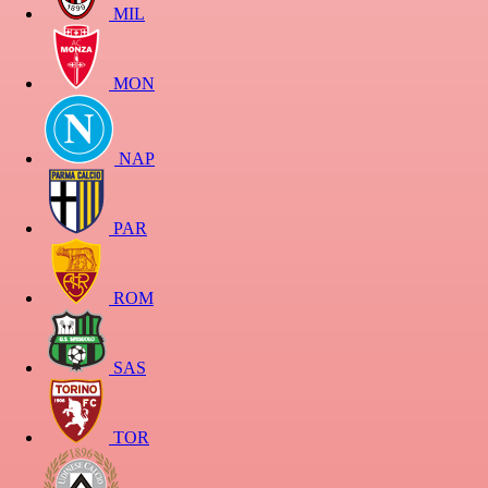
MIL
MON
NAP
PAR
ROM
SAS
TOR