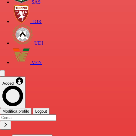
SAS
TOR
UDI
VEN
Accedi
Modifica profilo
Logout