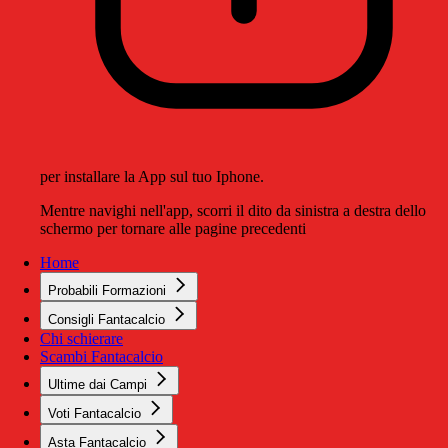
per installare la App sul tuo Iphone.
Mentre navighi nell'app, scorri il dito da sinistra a destra dello
schermo per tornare alle pagine precedenti
Home
Probabili Formazioni
Consigli Fantacalcio
Chi schierare
Scambi Fantacalcio
Ultime dai Campi
Voti Fantacalcio
Asta Fantacalcio