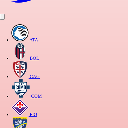
ATA
BOL
CAG
COM
FIO