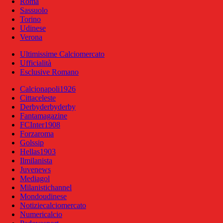
Roma
Sassuolo
Torino
Udinese
Verona
Ultimissime Calciomercato
Ufficialità
Esclusive Romano
Calcionapoli1926
Cittaceleste
Derbyderbyderby
Fantamagazine
FCInter1908
Forzaroma
Golssip
Hellas1903
Ilmilanista
Juvenews
Mediagol
Milanistichannel
Mondoudinese
Notiziecalciomercato
Numericalcio