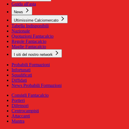
Guida all'asta
News
Ultimissime Calciomercato
Tabella Indisponibili
Nazionale
Quotazioni Fantacalcio
Regole Fantacalcio
Maglie Fantacalcio
I siti del nostro network
Probabili Formazioni
Infortunati
Squalificati
Diffidati
News Probabili Formazioni
Consigli Fantacalcio
Portieri
Difensori
Centrocampisti
Attaccanti
Mantra