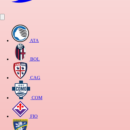
ATA
BOL
CAG
COM
FIO