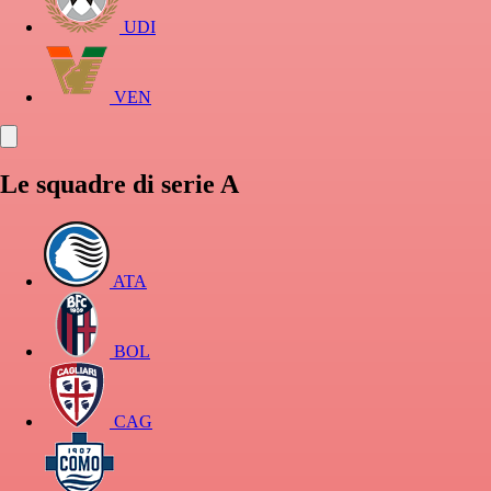
UDI
VEN
Le squadre di serie A
ATA
BOL
CAG