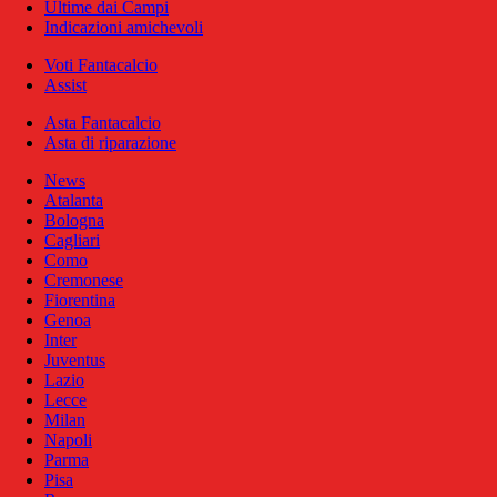
Ultime dai Campi
Indicazioni amichevoli
Voti Fantacalcio
Assist
Asta Fantacalcio
Asta di riparazione
News
Atalanta
Bologna
Cagliari
Como
Cremonese
Fiorentina
Genoa
Inter
Juventus
Lazio
Lecce
Milan
Napoli
Parma
Pisa