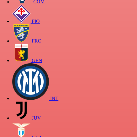
COM
FIO
FRO
GEN
INT
JUV