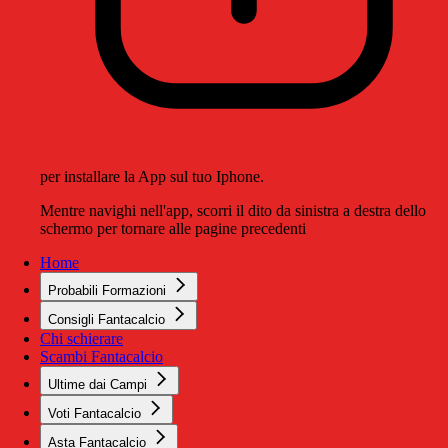
per installare la App sul tuo Iphone.
Mentre navighi nell'app, scorri il dito da sinistra a destra dello
schermo per tornare alle pagine precedenti
Home
Probabili Formazioni
Consigli Fantacalcio
Chi schierare
Scambi Fantacalcio
Ultime dai Campi
Voti Fantacalcio
Asta Fantacalcio