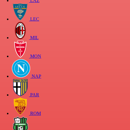
LAZ
LEC
MIL
MON
NAP
PAR
ROM