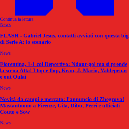
Continua la lettura
News
FLASH - Gabriel Jesus, contatti avviati con questa big
di Serie A: lo scenario
News
Fiorentina, 1-1 col Deportivo: Ndour-gol ma si prende
la scena Atta! I top e flop, Kean, J. Mario, Valdepenas
e out Oulai
News
Novità da campi e mercato: l’annuncio di Zhegrova!
Mastantuono a Firenze, Gila, Dibu, Perri e ufficiali
Couto e Sow
News