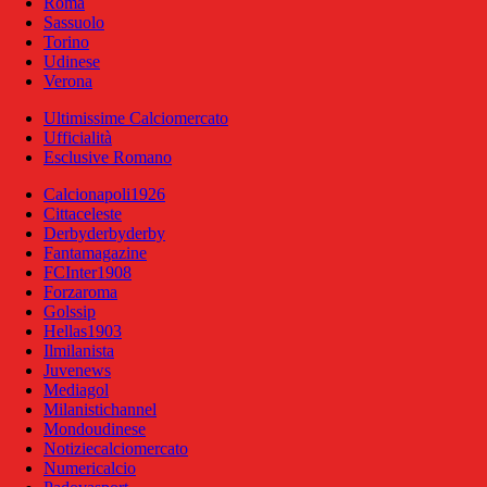
Roma
Sassuolo
Torino
Udinese
Verona
Ultimissime Calciomercato
Ufficialità
Esclusive Romano
Calcionapoli1926
Cittaceleste
Derbyderbyderby
Fantamagazine
FCInter1908
Forzaroma
Golssip
Hellas1903
Ilmilanista
Juvenews
Mediagol
Milanistichannel
Mondoudinese
Notiziecalciomercato
Numericalcio