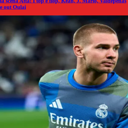
la scena Atta! I top e flop, Kean, J. Mario, Valdepenas
e out Oulai