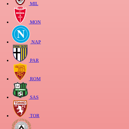
MIL
MON
NAP
PAR
ROM
SAS
TOR