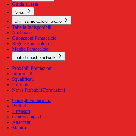
Guida all'asta
News
Ultimissime Calciomercato
Tabella Indisponibili
Nazionale
Quotazioni Fantacalcio
Regole Fantacalcio
Maglie Fantacalcio
I siti del nostro network
Probabili Formazioni
Infortunati
Squalificati
Diffidati
News Probabili Formazioni
Consigli Fantacalcio
Portieri
Difensori
Centrocampisti
Attaccanti
Mantra