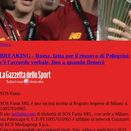
News
BREAKING - Roma, fatta per il rinnovo di Pellegrini:
c'è l'accordo verbale, fino a quando firmerà
SOS Fanta
SOS Fanta SRL è una società iscritta al Registro Imprese di Milano n.
10057610965.
Il sito
sosfanta.com
di titolarità di SOS Fanta SRL, con sede a Milano,
via Paleocapa 6, C.F./PI 10057610965 è affiliato al network Gazzanet
di RCS Mediagroup S.p.a..
Unico responsabile dei contenuti (testi, foto, video e grafiche) è SOS