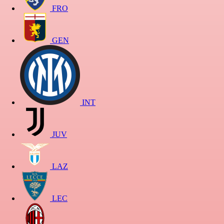
FRO
GEN
INT
JUV
LAZ
LEC