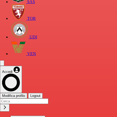
SAS
TOR
UDI
VEN
Accedi
Modifica profilo
Logout