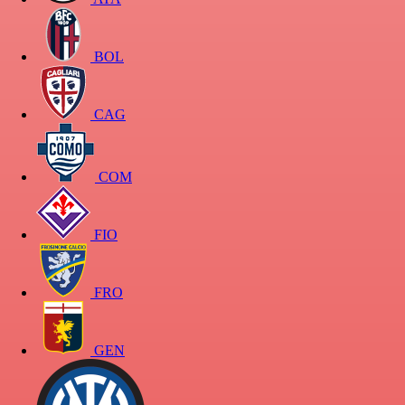
BOL
CAG
COM
FIO
FRO
GEN