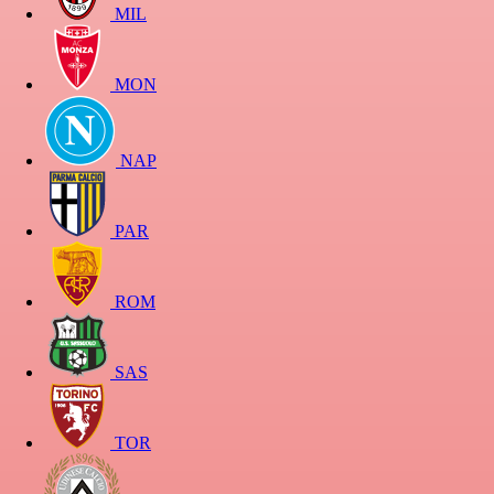
MIL
MON
NAP
PAR
ROM
SAS
TOR