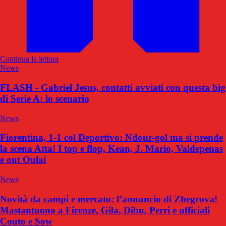
Continua la lettura
News
FLASH - Gabriel Jesus, contatti avviati con questa big
di Serie A: lo scenario
News
Fiorentina, 1-1 col Deportivo: Ndour-gol ma si prende
la scena Atta! I top e flop, Kean, J. Mario, Valdepenas
e out Oulai
News
Novità da campi e mercato: l’annuncio di Zhegrova!
Mastantuono a Firenze, Gila, Dibu, Perri e ufficiali
Couto e Sow