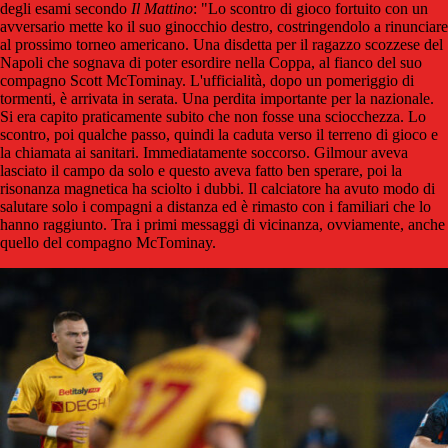
degli esami secondo
Il Mattino
: "Lo scontro di gioco fortuito con un
avversario mette ko il suo ginocchio destro, costringendolo a rinunciare
al prossimo torneo americano. Una disdetta per il ragazzo scozzese del
Napoli che sognava di poter esordire nella Coppa, al fianco del suo
compagno Scott McTominay. L'ufficialità, dopo un pomeriggio di
tormenti, è arrivata in serata. Una perdita importante per la nazionale.
Si era capito praticamente subito che non fosse una sciocchezza. Lo
scontro, poi qualche passo, quindi la caduta verso il terreno di gioco e
la chiamata ai sanitari. Immediatamente soccorso. Gilmour aveva
lasciato il campo da solo e questo aveva fatto ben sperare, poi la
risonanza magnetica ha sciolto i dubbi. Il calciatore ha avuto modo di
salutare solo i compagni a distanza ed è rimasto con i familiari che lo
hanno raggiunto. Tra i primi messaggi di vicinanza, ovviamente, anche
quello del compagno McTominay.