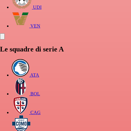
UDI
VEN
Le squadre di serie A
ATA
BOL
CAG