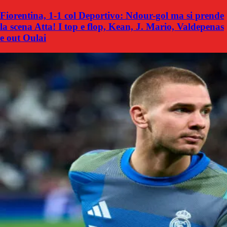
Fiorentina, 1-1 col Deportivo: Ndour-gol ma si prende
la scena Atta! I top e flop, Kean, J. Mario, Valdepenas
e out Oulai