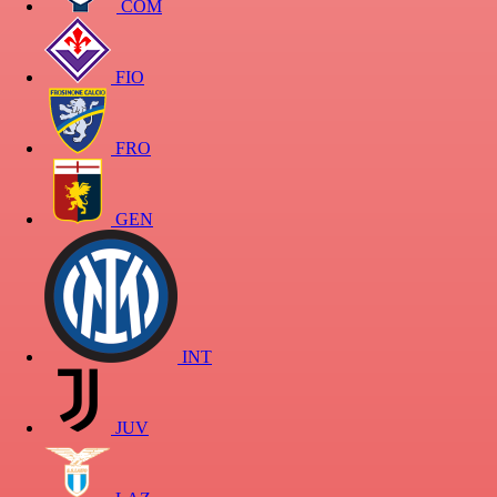
COM
FIO
FRO
GEN
INT
JUV