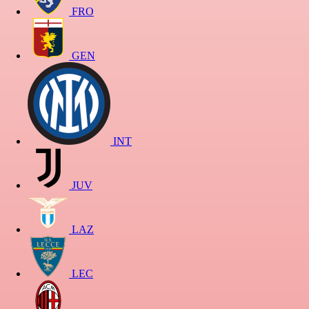
FRO
GEN
INT
JUV
LAZ
LEC