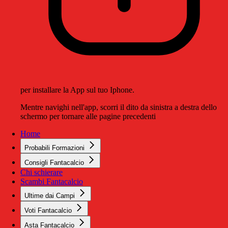
per installare la App sul tuo Iphone.
Mentre navighi nell'app, scorri il dito da sinistra a destra dello
schermo per tornare alle pagine precedenti
Home
Probabili Formazioni
Consigli Fantacalcio
Chi schierare
Scambi Fantacalcio
Ultime dai Campi
Voti Fantacalcio
Asta Fantacalcio