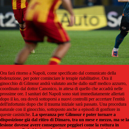
Ora farà ritorno a Napoli, come specificato dal comunicato della
federazione, per poter cominciare le terapie riabilitative. Ora il
ginocchio di Gilmour andrà valutato anche dallo staff medico azzurro,
coordinato dal dottor Canonico, in attesa di quello che accadrà nelle
prossime ore. I sanitari del Napoli sono stati immediatamente allertati
dopo il ko, ora dovrà sottoporsi a nuovi controlli per accertare l'entità
dell'infortunio dopo che il trauma iniziale sarà passato. Una procedura
naturale con il ginocchio, sottoposto anche a episodi di gonfiore in
queste casistiche.
La speranza per Gilmour è poter tornare a
disposizione già dal ritiro di Dimaro, tra un mese e mezzo, ma se la
lesione dovesse avere conseguenze peggiori come la rottura in