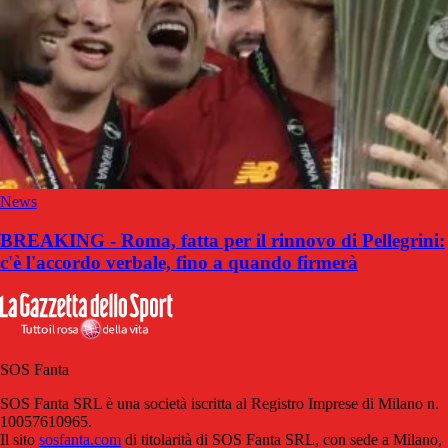
News
BREAKING - Roma, fatta per il rinnovo di Pellegrini:
c'è l'accordo verbale, fino a quando firmerà
SOS Fanta
SOS Fanta SRL è una società iscritta al Registro Imprese di Milano n.
10057610965.
Il sito
sosfanta.com
di titolarità di SOS Fanta SRL, con sede a Milano,