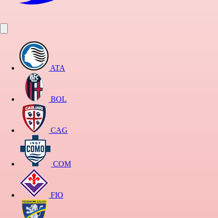
ATA
BOL
CAG
COM
FIO