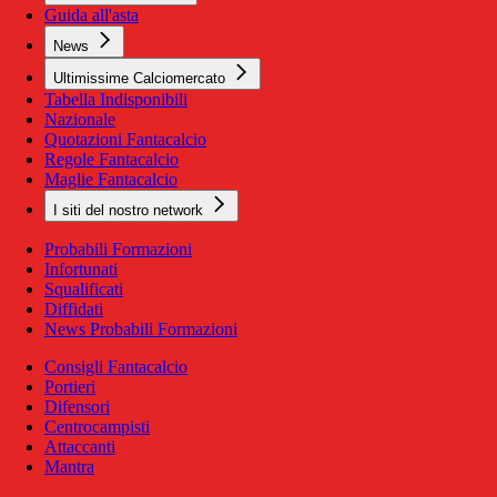
Guida all'asta
News
Ultimissime Calciomercato
Tabella Indisponibili
Nazionale
Quotazioni Fantacalcio
Regole Fantacalcio
Maglie Fantacalcio
I siti del nostro network
Probabili Formazioni
Infortunati
Squalificati
Diffidati
News Probabili Formazioni
Consigli Fantacalcio
Portieri
Difensori
Centrocampisti
Attaccanti
Mantra