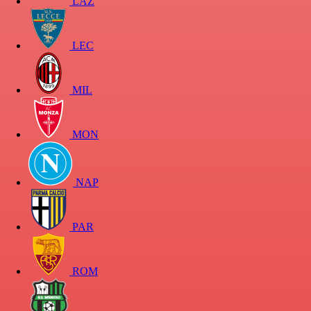
LAZ
LEC
MIL
MON
NAP
PAR
ROM