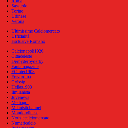
Roma
Sassuolo
Torino
Udinese
Verona
Ultimissime Calciomercato
Ufficialità
Esclusive Romano
Calcionapoli1926
Cittaceleste
Derbyderbyderby
Fantamagazine
FCInter1908
Forzaroma
Golssip
Hellas1903
Ilmilanista
Juvenews
Mediagol
Milanistichannel
Mondoudinese
Notiziecalciomercato
Numericalcio