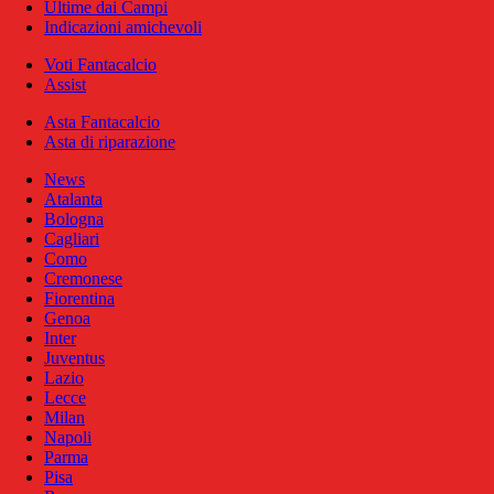
Ultime dai Campi
Indicazioni amichevoli
Voti Fantacalcio
Assist
Asta Fantacalcio
Asta di riparazione
News
Atalanta
Bologna
Cagliari
Como
Cremonese
Fiorentina
Genoa
Inter
Juventus
Lazio
Lecce
Milan
Napoli
Parma
Pisa