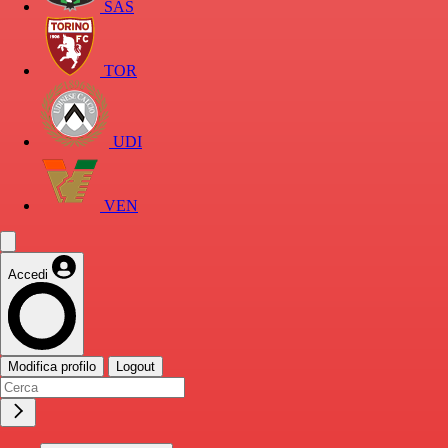
SAS
TOR
UDI
VEN
Accedi
Modifica profilo
Logout