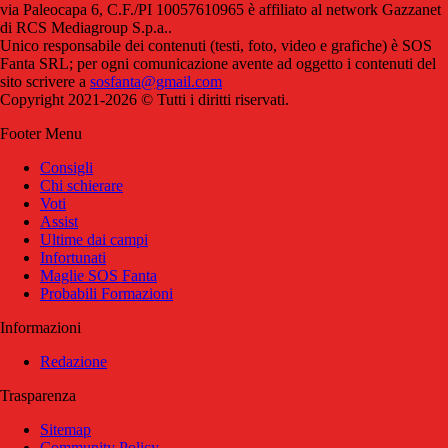
via Paleocapa 6, C.F./PI 10057610965 è affiliato al network Gazzanet
di RCS Mediagroup S.p.a..
Unico responsabile dei contenuti (testi, foto, video e grafiche) è SOS
Fanta SRL; per ogni comunicazione avente ad oggetto i contenuti del
sito scrivere a
sosfanta@gmail.com
Copyright 2021-2026 © Tutti i diritti riservati.
Footer Menu
Consigli
Chi schierare
Voti
Assist
Ultime dai campi
Infortunati
Maglie SOS Fanta
Probabili Formazioni
Informazioni
Redazione
Trasparenza
Sitemap
Community Policy