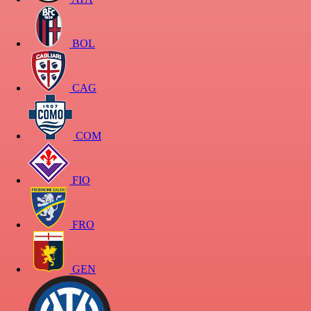
BOL
CAG
COM
FIO
FRO
GEN