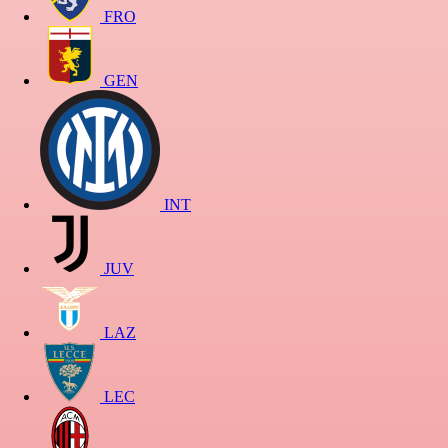
FRO
GEN
INT
JUV
LAZ
LEC