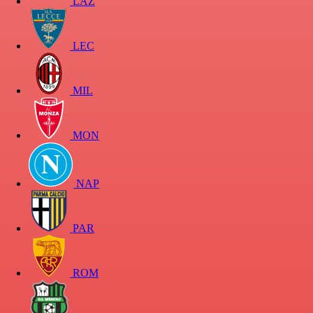
LAZ
LEC
MIL
MON
NAP
PAR
ROM