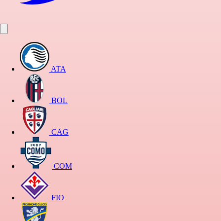
ATA
BOL
CAG
COM
FIO