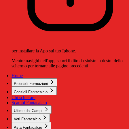
per installare la App sul tuo Iphone.
Mentre navighi nell'app, scorri il dito da sinistra a destra dello
schermo per tornare alle pagine precedenti
Home
Probabili Formazioni
Consigli Fantacalcio
Chi schierare
Scambi Fantacalcio
Ultime dai Campi
Voti Fantacalcio
Asta Fantacalcio