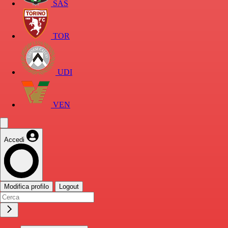
SAS
TOR
UDI
VEN
Accedi
Modifica profilo
Logout