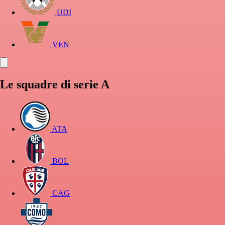
UDI
VEN
Le squadre di serie A
ATA
BOL
CAG