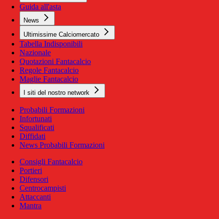
Guida all'asta
News
Ultimissime Calciomercato
Tabella Indisponibili
Nazionale
Quotazioni Fantacalcio
Regole Fantacalcio
Maglie Fantacalcio
I siti del nostro network
Probabili Formazioni
Infortunati
Squalificati
Diffidati
News Probabili Formazioni
Consigli Fantacalcio
Portieri
Difensori
Centrocampisti
Attaccanti
Mantra