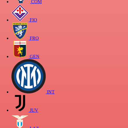
COM
FIO
FRO
GEN
INT
JUV