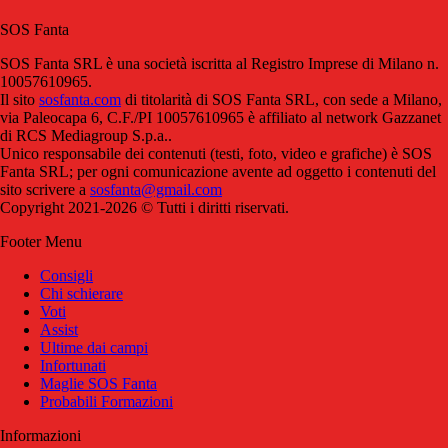
SOS Fanta
SOS Fanta SRL è una società iscritta al Registro Imprese di Milano n.
10057610965.
Il sito
sosfanta.com
di titolarità di SOS Fanta SRL, con sede a Milano,
via Paleocapa 6, C.F./PI 10057610965 è affiliato al network Gazzanet
di RCS Mediagroup S.p.a..
Unico responsabile dei contenuti (testi, foto, video e grafiche) è SOS
Fanta SRL; per ogni comunicazione avente ad oggetto i contenuti del
sito scrivere a
sosfanta@gmail.com
Copyright 2021-2026 © Tutti i diritti riservati.
Footer Menu
Consigli
Chi schierare
Voti
Assist
Ultime dai campi
Infortunati
Maglie SOS Fanta
Probabili Formazioni
Informazioni