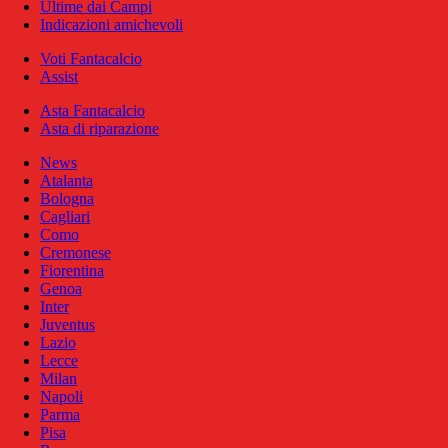
Ultime dai Campi
Indicazioni amichevoli
Voti Fantacalcio
Assist
Asta Fantacalcio
Asta di riparazione
News
Atalanta
Bologna
Cagliari
Como
Cremonese
Fiorentina
Genoa
Inter
Juventus
Lazio
Lecce
Milan
Napoli
Parma
Pisa