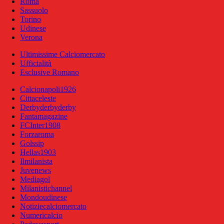
Roma
Sassuolo
Torino
Udinese
Verona
Ultimissime Calciomercato
Ufficialità
Esclusive Romano
Calcionapoli1926
Cittaceleste
Derbyderbyderby
Fantamagazine
FCInter1908
Forzaroma
Golssip
Hellas1903
Ilmilanista
Juvenews
Mediagol
Milanistichannel
Mondoudinese
Notiziecalciomercato
Numericalcio