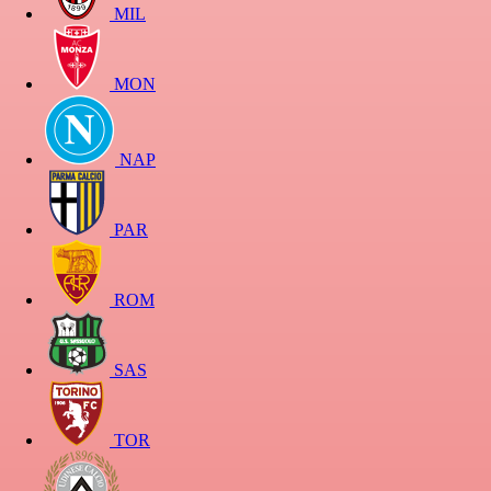
MIL
MON
NAP
PAR
ROM
SAS
TOR