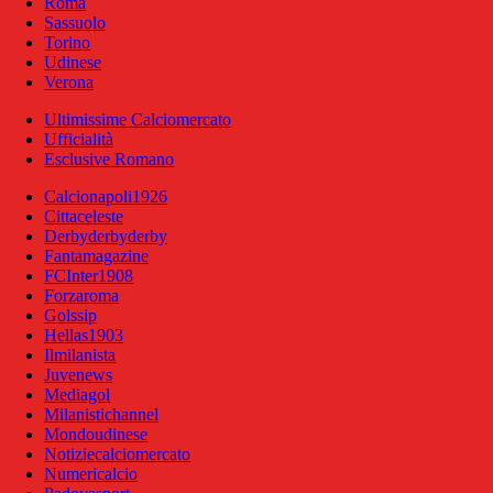
Roma
Sassuolo
Torino
Udinese
Verona
Ultimissime Calciomercato
Ufficialità
Esclusive Romano
Calcionapoli1926
Cittaceleste
Derbyderbyderby
Fantamagazine
FCInter1908
Forzaroma
Golssip
Hellas1903
Ilmilanista
Juvenews
Mediagol
Milanistichannel
Mondoudinese
Notiziecalciomercato
Numericalcio