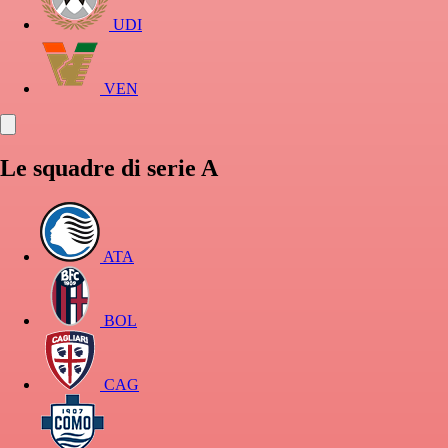
UDI
VEN
Le squadre di serie A
ATA
BOL
CAG