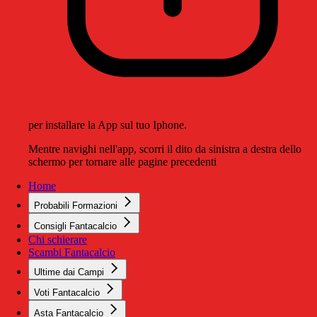
per installare la App sul tuo Iphone.
Mentre navighi nell'app, scorri il dito da sinistra a destra dello
schermo per tornare alle pagine precedenti
Home
Probabili Formazioni
Consigli Fantacalcio
Chi schierare
Scambi Fantacalcio
Ultime dai Campi
Voti Fantacalcio
Asta Fantacalcio