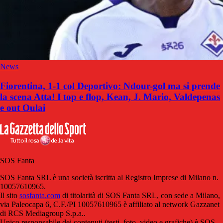
News
Fiorentina, 1-1 col Deportivo: Ndour-gol ma si prende
la scena Atta! I top e flop, Kean, J. Mario, Valdepenas
e out Oulai
SOS Fanta
SOS Fanta SRL è una società iscritta al Registro Imprese di Milano n.
10057610965.
Il sito
sosfanta.com
di titolarità di SOS Fanta SRL, con sede a Milano,
via Paleocapa 6, C.F./PI 10057610965 è affiliato al network Gazzanet
di RCS Mediagroup S.p.a..
Unico responsabile dei contenuti (testi, foto, video e grafiche) è SOS