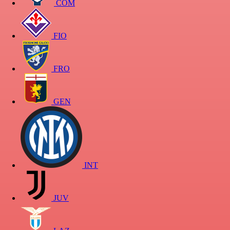
COM
FIO
FRO
GEN
INT
JUV