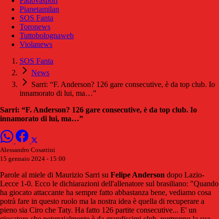
Padovasport
Pianetamilan
SOS Fanta
Toronews
Tuttobolognaweb
Violanews
SOS Fanta
News
Sarri: “F. Anderson? 126 gare consecutive, è da top club. Io
innamorato di lui, ma…”
Sarri: “F. Anderson? 126 gare consecutive, è da top club. Io
innamorato di lui, ma…”
Alessandro Cosattini
15 gennaio 2024 - 15:00
Parole al miele di Maurizio Sarri su
Felipe Anderson
dopo Lazio-
Lecce 1-0. Ecco le dichiarazioni dell'allenatore sul brasiliano: "Quando
ha giocato attaccante ha sempre fatto abbastanza bene, vediamo cosa
potrà fare in questo ruolo ma la nostra idea è quella di recuperare a
pieno sia Ciro che Taty. Ha fatto 126 partite consecutive... E' un
giocatore che potenzialmente è da grandissimi club, purtroppo la sua