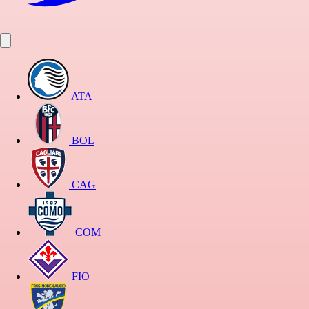
ATA
BOL
CAG
COM
FIO