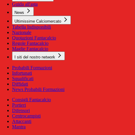
Guida all'asta
News
Ultimissime Calciomercato
Tabella Indisponibili
Nazionale
Quotazioni Fantacalcio
Regole Fantacalcio
Maglie Fantacalcio
I siti del nostro network
Probabili Formazioni
Infortunati
Squalificati
Diffidati
News Probabili Formazioni
Consigli Fantacalcio
Portieri
Difensori
Centrocampisti
Attaccanti
Mantra