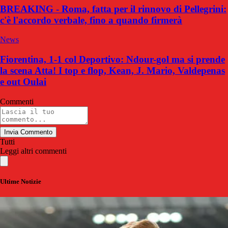
BREAKING - Roma, fatta per il rinnovo di Pellegrini:
c'è l'accordo verbale, fino a quando firmerà
News
Fiorentina, 1-1 col Deportivo: Ndour-gol ma si prende
la scena Atta! I top e flop, Kean, J. Mario, Valdepenas
e out Oulai
Commenti
Invia Commento
Tutti
Leggi altri commenti
Ultime Notizie