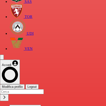
SAS
TOR
UDI
VEN
Accedi
Modifica profilo
Logout