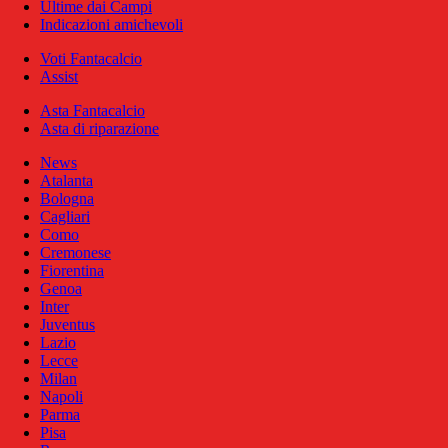
Ultime dai Campi
Indicazioni amichevoli
Voti Fantacalcio
Assist
Asta Fantacalcio
Asta di riparazione
News
Atalanta
Bologna
Cagliari
Como
Cremonese
Fiorentina
Genoa
Inter
Juventus
Lazio
Lecce
Milan
Napoli
Parma
Pisa