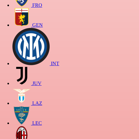
FRO
GEN
INT
JUV
LAZ
LEC