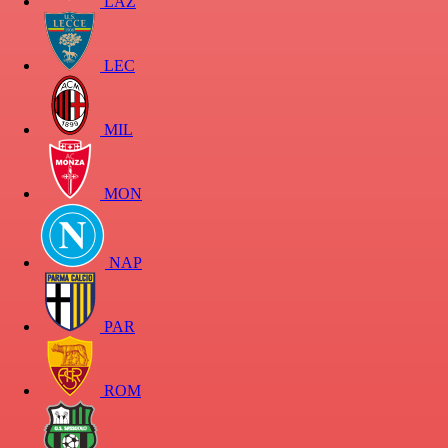
LAZ
LEC
MIL
MON
NAP
PAR
ROM