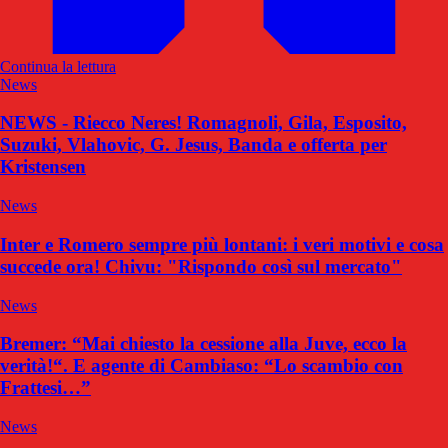
Continua la lettura
News
NEWS - Riecco Neres! Romagnoli, Gila, Esposito,
Suzuki, Vlahovic, G. Jesus, Banda e offerta per
Kristensen
News
Inter e Romero sempre più lontani: i veri motivi e cosa
succede ora! Chivu: "Rispondo così sul mercato"
News
Bremer: “Mai chiesto la cessione alla Juve, ecco la
verità!“. E agente di Cambiaso: “Lo scambio con
Frattesi…”
News