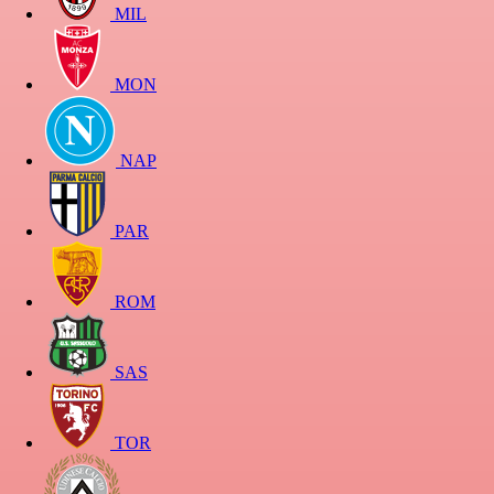
MIL
MON
NAP
PAR
ROM
SAS
TOR