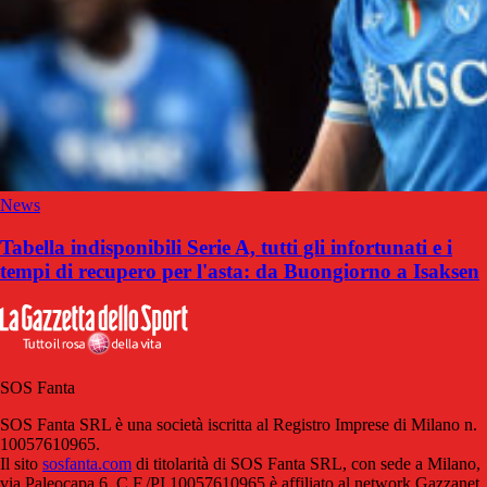
News
Tabella indisponibili Serie A, tutti gli infortunati e i
tempi di recupero per l'asta: da Buongiorno a Isaksen
SOS Fanta
SOS Fanta SRL è una società iscritta al Registro Imprese di Milano n.
10057610965.
Il sito
sosfanta.com
di titolarità di SOS Fanta SRL, con sede a Milano,
via Paleocapa 6, C.F./PI 10057610965 è affiliato al network Gazzanet