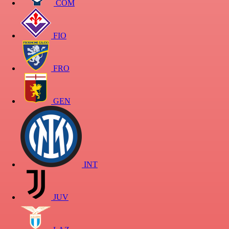
COM
FIO
FRO
GEN
INT
JUV