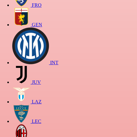
FRO
GEN
INT
JUV
LAZ
LEC