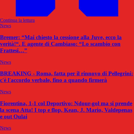
Continua la lettura
News
Bremer: “Mai chiesto la cessione alla Juve, ecco la
verità!“. E agente di Cambiaso: “Lo scambio con
Frattesi…”
News
BREAKING - Roma, fatta per il rinnovo di Pellegrini:
c'è l'accordo verbale, fino a quando firmerà
News
Fiorentina, 1-1 col Deportivo: Ndour-gol ma si prende
la scena Atta! I top e flop, Kean, J. Mario, Valdepenas
e out Oulai
News