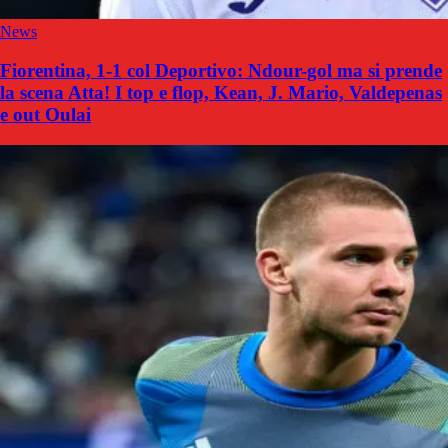
News
Fiorentina, 1-1 col Deportivo: Ndour-gol ma si prende
la scena Atta! I top e flop, Kean, J. Mario, Valdepenas
e out Oulai