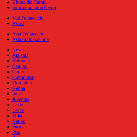
Ultime dai Campi
Indicazioni amichevoli
Voti Fantacalcio
Assist
Asta Fantacalcio
Asta di riparazione
News
Atalanta
Bologna
Cagliari
Como
Cremonese
Fiorentina
Genoa
Inter
Juventus
Lazio
Lecce
Milan
Napoli
Parma
Pisa