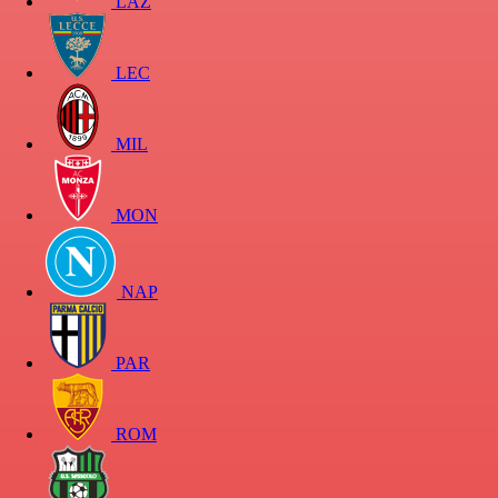
LAZ
LEC
MIL
MON
NAP
PAR
ROM