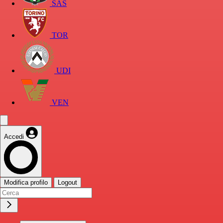
SAS
TOR
UDI
VEN
Accedi
Modifica profilo
Logout