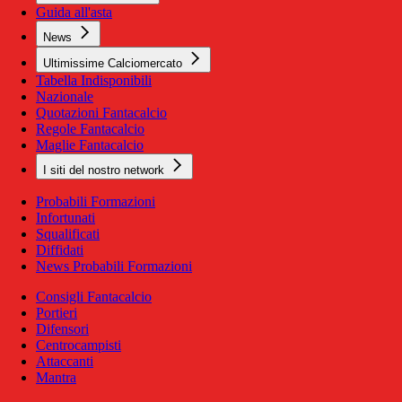
Guida all'asta
News
Ultimissime Calciomercato
Tabella Indisponibili
Nazionale
Quotazioni Fantacalcio
Regole Fantacalcio
Maglie Fantacalcio
I siti del nostro network
Probabili Formazioni
Infortunati
Squalificati
Diffidati
News Probabili Formazioni
Consigli Fantacalcio
Portieri
Difensori
Centrocampisti
Attaccanti
Mantra