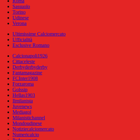
Roma
Sassuolo
Torino
Udinese
Verona
Ultimissime Calciomercato
Ufficialità
Esclusive Romano
Calcionapoli1926
Cittaceleste
Derbyderbyderby
Fantamagazine
FCInter1908
Forzaroma
Golssip
Hellas1903
Ilmilanista
Juvenews
Mediagol
Milanistichannel
Mondoudinese
Notiziecalciomercato
Numericalcio