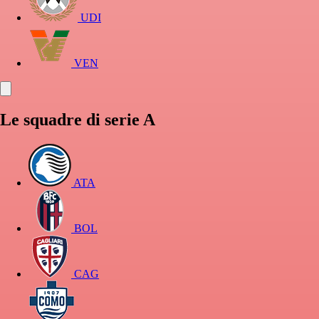
UDI
VEN
Le squadre di serie A
ATA
BOL
CAG