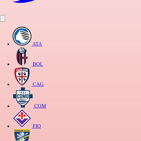
ATA
BOL
CAG
COM
FIO