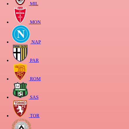
MIL
MON
NAP
PAR
ROM
SAS
TOR