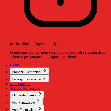
per installare la App sul tuo Iphone.
Mentre navighi nell'app, scorri il dito da sinistra a destra dello
schermo per tornare alle pagine precedenti
Home
Probabili Formazioni
Consigli Fantacalcio
Chi schierare
Scambi Fantacalcio
Ultime dai Campi
Voti Fantacalcio
Asta Fantacalcio