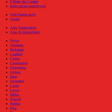
Ultime dai Campi
Indicazioni amichevoli
Voti Fantacalcio
Assist
Asta Fantacalcio
Asta di riparazione
News
Atalanta
Bologna
Cagliari
Como
Cremonese
Fiorentina
Genoa
Inter
Juventus
Lazio
Lecce
Milan
Napoli
Parma
Pisa