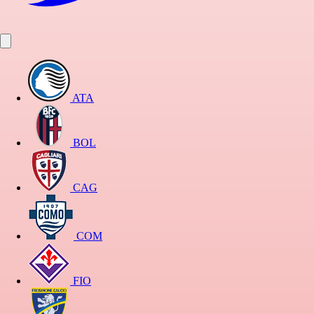
ATA
BOL
CAG
COM
FIO