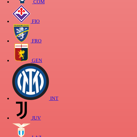
COM
FIO
FRO
GEN
INT
JUV