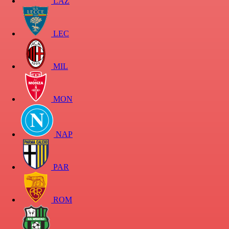
LAZ
LEC
MIL
MON
NAP
PAR
ROM