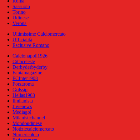
Roma
Sassuolo
Torino
Udinese
Verona
Ultimissime Calciomercato
Ufficialità
Esclusive Romano
Calcionapoli1926
Cittaceleste
Derbyderbyderby
Fantamagazine
FCInter1908
Forzaroma
Golssip
Hellas1903
Ilmilanista
Juvenews
Mediagol
Milanistichannel
Mondoudinese
Notiziecalciomercato
Numericalcio