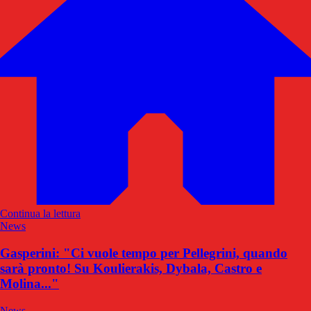
Continua la lettura
News
Gasperini: "Ci vuole tempo per Pellegrini, quando
sarà pronto! Su Koulierakis, Dybala, Castro e
Molina..."
News