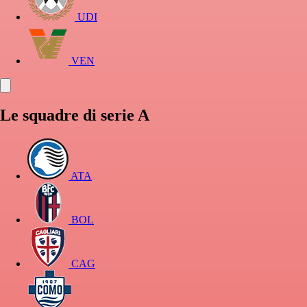
UDI
VEN
Le squadre di serie A
ATA
BOL
CAG