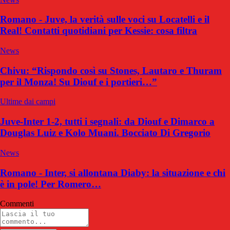
Romano - Juve, la verità sulle voci su Locatelli e il
Real! Contatti quotidiani per Kessie: cosa filtra
News
Chivu: “Rispondo così su Stones, Lautaro e Thuram
per il Monza! Su Diouf e i portieri…”
Ultime dai campi
Juve-Inter 1-2, tutti i segnali: da Diouf e Dimarco a
Douglas Luiz e Kolo Muani. Bocciato Di Gregorio
News
Romano - Inter, si allontana Diaby: la situazione e chi
è in pole! Per Romero…
Commenti