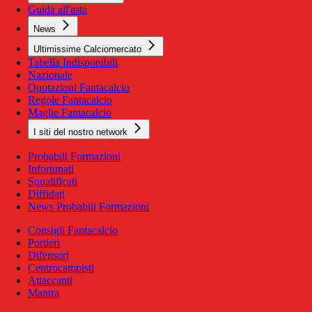
Guida all'asta
News
Ultimissime Calciomercato
Tabella Indisponibili
Nazionale
Quotazioni Fantacalcio
Regole Fantacalcio
Maglie Fantacalcio
I siti del nostro network
Probabili Formazioni
Infortunati
Squalificati
Diffidati
News Probabili Formazioni
Consigli Fantacalcio
Portieri
Difensori
Centrocampisti
Attaccanti
Mantra