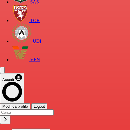
SAS
TOR
UDI
VEN
Accedi
Modifica profilo
Logout