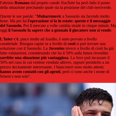
Fabrizio
Romano
dal proprio canale
YouTube
ha però fatto il punto
della situazione precisando quale sia la posizione del club neroverde.
Queste le sue parole: "
Muharemovic
a Sassuolo sta facendo molto
bene. Ma per lui
l'operazione si fa in estate: questo è il messaggio
del Sassuolo.
Poi il mercato a volte cambia strade in cinque minuti. Ma
oggi
il Sassuolo fa sapere che a gennaio il giocatore non si vende
.
L'Inter c'è
, piace molto ad Ausilio, è stato provato a livello
caratteriale. Bisogna capire se a livello di
costi
si può trovare una
soluzione con il Sassuolo. La
Juventus
invece a livello di costi ha già
fatto valutazioni, considerando che ha il 50% sulla futura rivendita:
sarebbe una situazione più vantaggiosa
. La Juve può incassare il
50% nel caso in cui venisse venduto altrove, oppure prenderlo a un
prezzo decisamente interessante. I bianconeri sono molto attenti,
hanno avuto contatti con gli agenti
, però ci sono anche i nome di
Senesi e non solo".