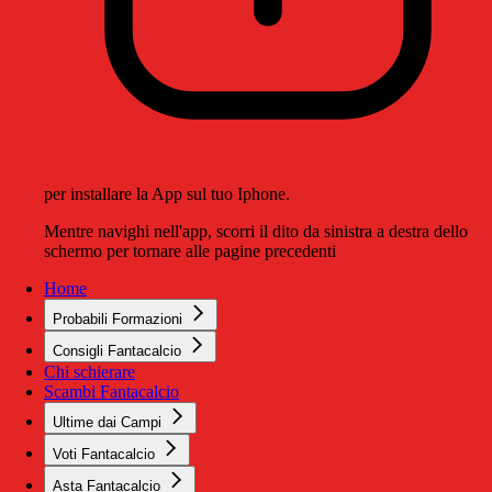
per installare la App sul tuo Iphone.
Mentre navighi nell'app, scorri il dito da sinistra a destra dello
schermo per tornare alle pagine precedenti
Home
Probabili Formazioni
Consigli Fantacalcio
Chi schierare
Scambi Fantacalcio
Ultime dai Campi
Voti Fantacalcio
Asta Fantacalcio