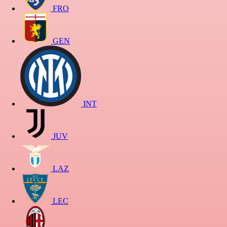
FRO
GEN
INT
JUV
LAZ
LEC