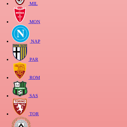
MIL
MON
NAP
PAR
ROM
SAS
TOR