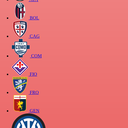
BOL
CAG
COM
FIO
FRO
GEN