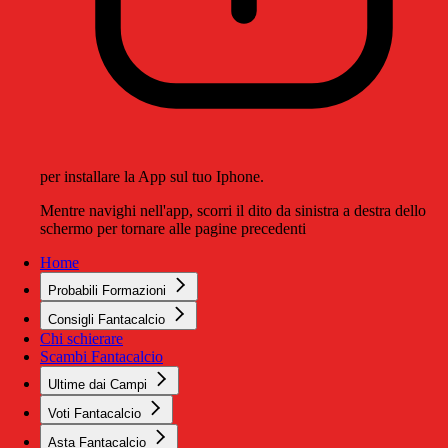
per installare la App sul tuo Iphone.
Mentre navighi nell'app, scorri il dito da sinistra a destra dello
schermo per tornare alle pagine precedenti
Home
Probabili Formazioni
Consigli Fantacalcio
Chi schierare
Scambi Fantacalcio
Ultime dai Campi
Voti Fantacalcio
Asta Fantacalcio