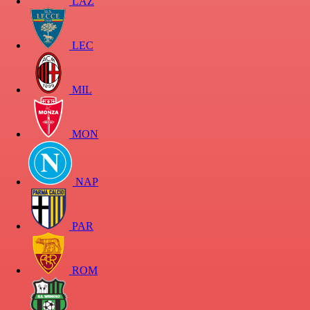
LAZ
LEC
MIL
MON
NAP
PAR
ROM