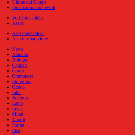
Ultime dai Campi
Indicazioni amichevoli
Voti Fantacalcio
Assist
Asta Fantacalcio
Asta di riparazione
News
Atalanta
Bologna
Cagliari
Como
Cremonese
Fiorentina
Genoa
Inter
Juventus
Lazio
Lecce
Milan
Napoli
Parma
Pisa