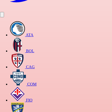
ATA
BOL
CAG
COM
FIO