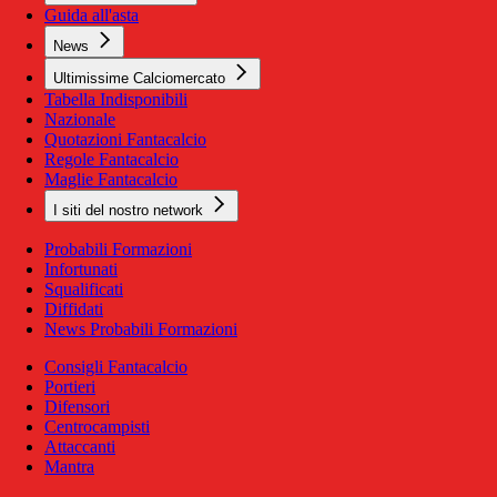
Guida all'asta
News
Ultimissime Calciomercato
Tabella Indisponibili
Nazionale
Quotazioni Fantacalcio
Regole Fantacalcio
Maglie Fantacalcio
I siti del nostro network
Probabili Formazioni
Infortunati
Squalificati
Diffidati
News Probabili Formazioni
Consigli Fantacalcio
Portieri
Difensori
Centrocampisti
Attaccanti
Mantra