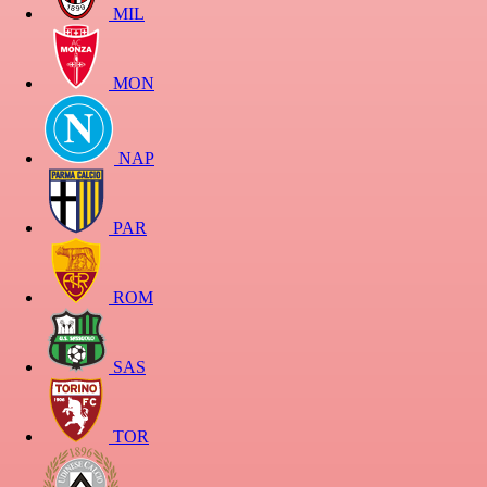
MIL
MON
NAP
PAR
ROM
SAS
TOR