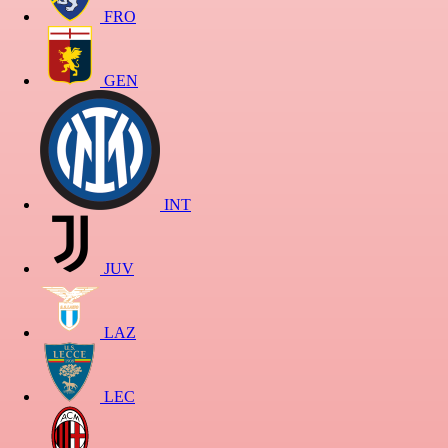
FRO
GEN
INT
JUV
LAZ
LEC