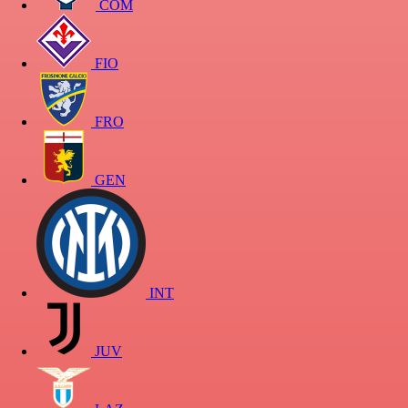
COM
FIO
FRO
GEN
INT
JUV