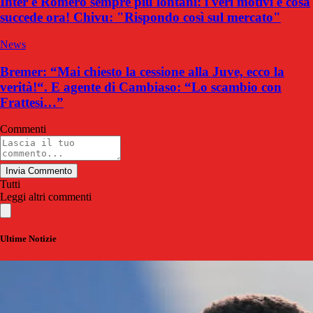
Inter e Romero sempre più lontani: i veri motivi e cosa
succede ora! Chivu: "Rispondo così sul mercato"
News
Bremer: “Mai chiesto la cessione alla Juve, ecco la
verità!“. E agente di Cambiaso: “Lo scambio con
Frattesi…”
Commenti
Invia Commento
Tutti
Leggi altri commenti
Ultime Notizie