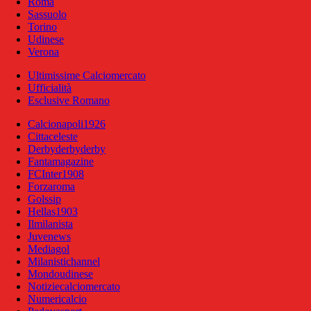
Roma
Sassuolo
Torino
Udinese
Verona
Ultimissime Calciomercato
Ufficialità
Esclusive Romano
Calcionapoli1926
Cittaceleste
Derbyderbyderby
Fantamagazine
FCInter1908
Forzaroma
Golssip
Hellas1903
Ilmilanista
Juvenews
Mediagol
Milanistichannel
Mondoudinese
Notiziecalciomercato
Numericalcio