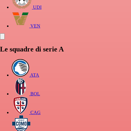
UDI
VEN
Le squadre di serie A
ATA
BOL
CAG