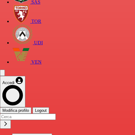
SAS
TOR
UDI
VEN
Accedi
Modifica profilo
Logout