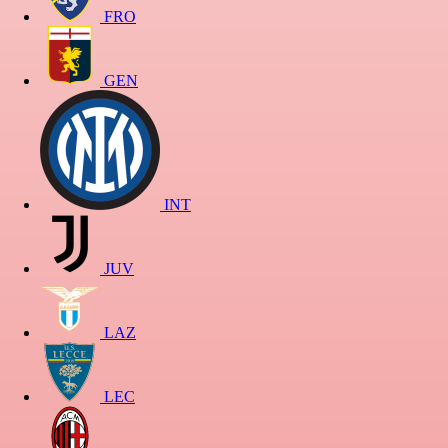
FRO
GEN
INT
JUV
LAZ
LEC