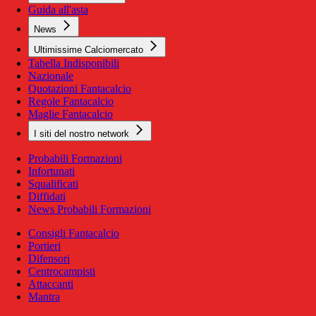
Guida all'asta
News
Ultimissime Calciomercato
Tabella Indisponibili
Nazionale
Quotazioni Fantacalcio
Regole Fantacalcio
Maglie Fantacalcio
I siti del nostro network
Probabili Formazioni
Infortunati
Squalificati
Diffidati
News Probabili Formazioni
Consigli Fantacalcio
Portieri
Difensori
Centrocampisti
Attaccanti
Mantra