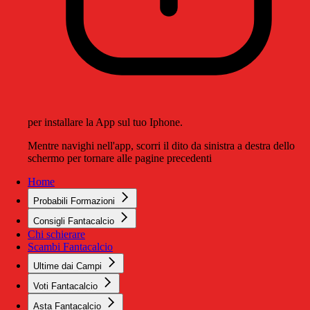
per installare la App sul tuo Iphone.
Mentre navighi nell'app, scorri il dito da sinistra a destra dello
schermo per tornare alle pagine precedenti
Home
Probabili Formazioni
Consigli Fantacalcio
Chi schierare
Scambi Fantacalcio
Ultime dai Campi
Voti Fantacalcio
Asta Fantacalcio