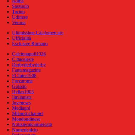
Roma
Sassuolo
Torino
Udinese
Verona
Ultimissime Calciomercato
Ufficialità
Esclusive Romano
Calcionapoli1926
Cittaceleste
Derbyderbyderby
Fantamagazine
FCInter1908
Forzaroma
Golssip
Hellas1903
Ilmilanista
Juvenews
Mediagol
Milanistichannel
Mondoudinese
Notiziecalciomercato
Numericalcio