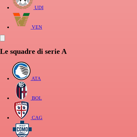
UDI
VEN
Le squadre di serie A
ATA
BOL
CAG