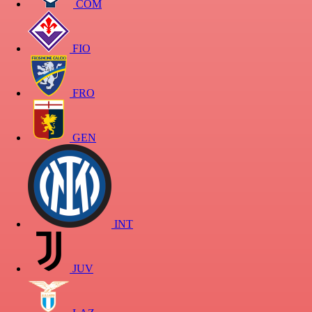
COM
FIO
FRO
GEN
INT
JUV