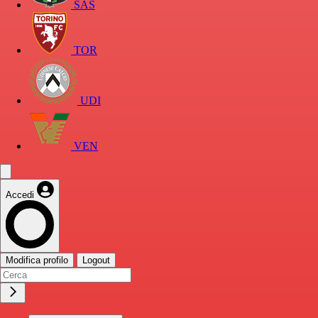
SAS
TOR
UDI
VEN
Accedi
Modifica profilo
Logout