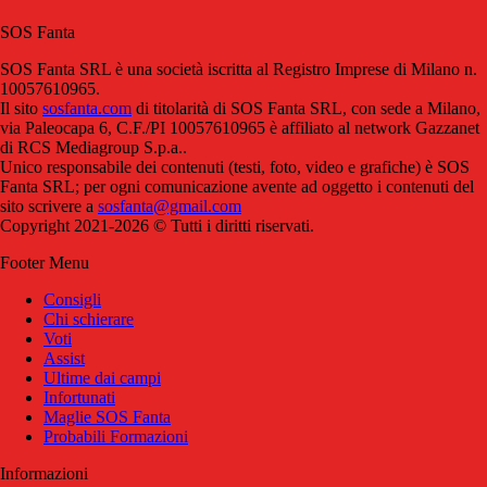
SOS Fanta
SOS Fanta SRL è una società iscritta al Registro Imprese di Milano n.
10057610965.
Il sito
sosfanta.com
di titolarità di SOS Fanta SRL, con sede a Milano,
via Paleocapa 6, C.F./PI 10057610965 è affiliato al network Gazzanet
di RCS Mediagroup S.p.a..
Unico responsabile dei contenuti (testi, foto, video e grafiche) è SOS
Fanta SRL; per ogni comunicazione avente ad oggetto i contenuti del
sito scrivere a
sosfanta@gmail.com
Copyright 2021-2026 © Tutti i diritti riservati.
Footer Menu
Consigli
Chi schierare
Voti
Assist
Ultime dai campi
Infortunati
Maglie SOS Fanta
Probabili Formazioni
Informazioni