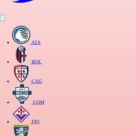
ATA
BOL
CAG
COM
FIO