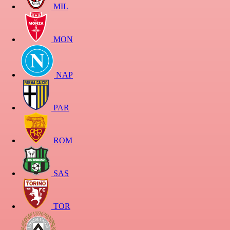
MIL
MON
NAP
PAR
ROM
SAS
TOR