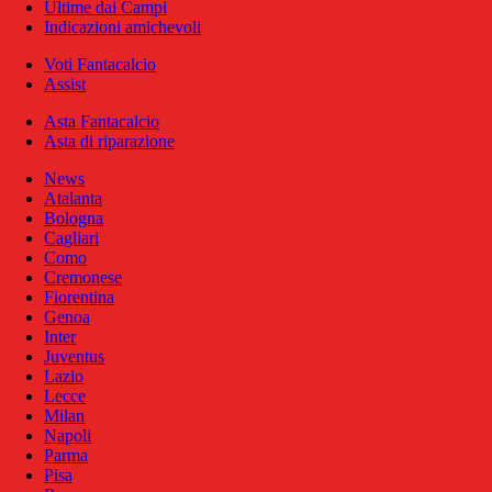
Ultime dai Campi
Indicazioni amichevoli
Voti Fantacalcio
Assist
Asta Fantacalcio
Asta di riparazione
News
Atalanta
Bologna
Cagliari
Como
Cremonese
Fiorentina
Genoa
Inter
Juventus
Lazio
Lecce
Milan
Napoli
Parma
Pisa