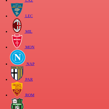
LAZ
LEC
MIL
MON
NAP
PAR
ROM