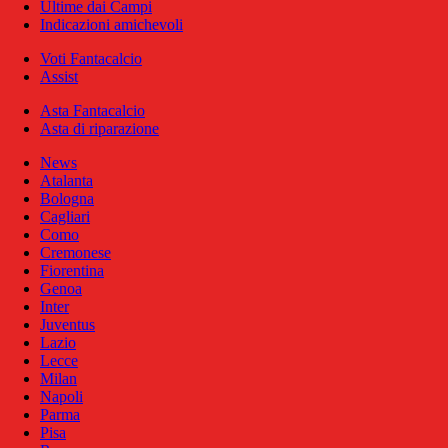
Ultime dai Campi
Indicazioni amichevoli
Voti Fantacalcio
Assist
Asta Fantacalcio
Asta di riparazione
News
Atalanta
Bologna
Cagliari
Como
Cremonese
Fiorentina
Genoa
Inter
Juventus
Lazio
Lecce
Milan
Napoli
Parma
Pisa