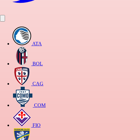
ATA
BOL
CAG
COM
FIO