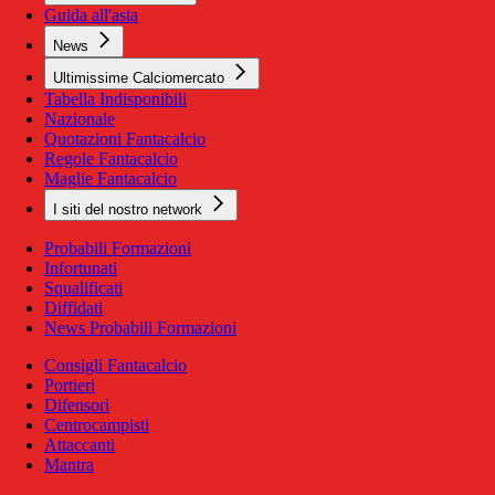
Guida all'asta
News
Ultimissime Calciomercato
Tabella Indisponibili
Nazionale
Quotazioni Fantacalcio
Regole Fantacalcio
Maglie Fantacalcio
I siti del nostro network
Probabili Formazioni
Infortunati
Squalificati
Diffidati
News Probabili Formazioni
Consigli Fantacalcio
Portieri
Difensori
Centrocampisti
Attaccanti
Mantra