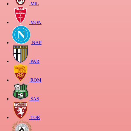
MIL
MON
NAP
PAR
ROM
SAS
TOR