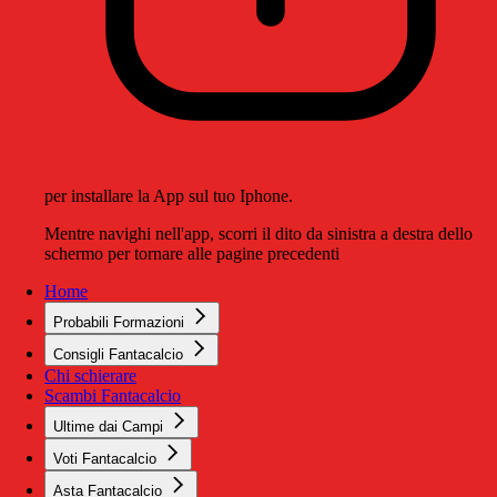
per installare la App sul tuo Iphone.
Mentre navighi nell'app, scorri il dito da sinistra a destra dello
schermo per tornare alle pagine precedenti
Home
Probabili Formazioni
Consigli Fantacalcio
Chi schierare
Scambi Fantacalcio
Ultime dai Campi
Voti Fantacalcio
Asta Fantacalcio