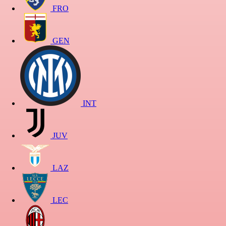
FRO
GEN
INT
JUV
LAZ
LEC