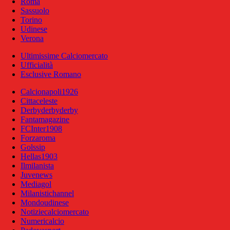
Roma
Sassuolo
Torino
Udinese
Verona
Ultimissime Calciomercato
Ufficialità
Esclusive Romano
Calcionapoli1926
Cittaceleste
Derbyderbyderby
Fantamagazine
FCInter1908
Forzaroma
Golssip
Hellas1903
Ilmilanista
Juvenews
Mediagol
Milanistichannel
Mondoudinese
Notiziecalciomercato
Numericalcio