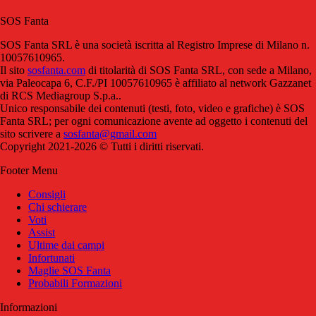
SOS Fanta
SOS Fanta SRL è una società iscritta al Registro Imprese di Milano n.
10057610965.
Il sito
sosfanta.com
di titolarità di SOS Fanta SRL, con sede a Milano,
via Paleocapa 6, C.F./PI 10057610965 è affiliato al network Gazzanet
di RCS Mediagroup S.p.a..
Unico responsabile dei contenuti (testi, foto, video e grafiche) è SOS
Fanta SRL; per ogni comunicazione avente ad oggetto i contenuti del
sito scrivere a
sosfanta@gmail.com
Copyright 2021-2026 © Tutti i diritti riservati.
Footer Menu
Consigli
Chi schierare
Voti
Assist
Ultime dai campi
Infortunati
Maglie SOS Fanta
Probabili Formazioni
Informazioni