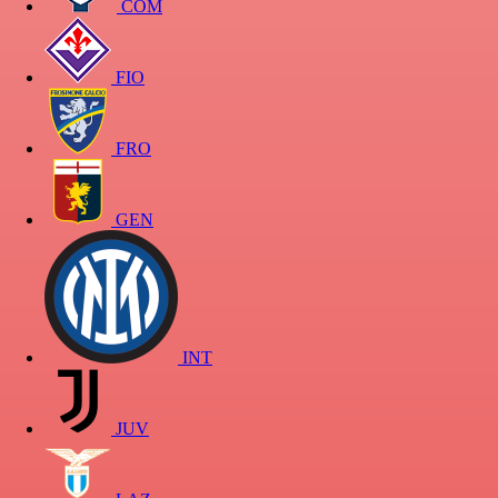
COM
FIO
FRO
GEN
INT
JUV