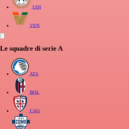
UDI
VEN
Le squadre di serie A
ATA
BOL
CAG