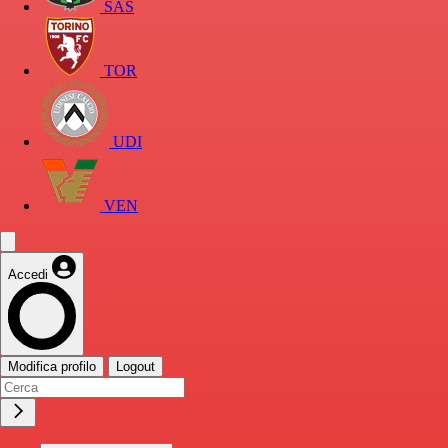
SAS
TOR
UDI
VEN
Accedi
Modifica profilo
Logout