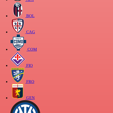
BOL
CAG
COM
FIO
FRO
GEN