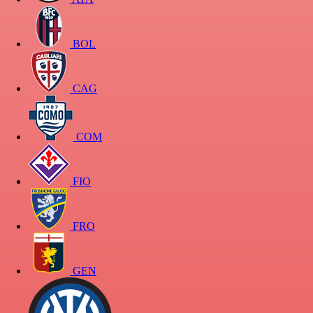
BOL
CAG
COM
FIO
FRO
GEN