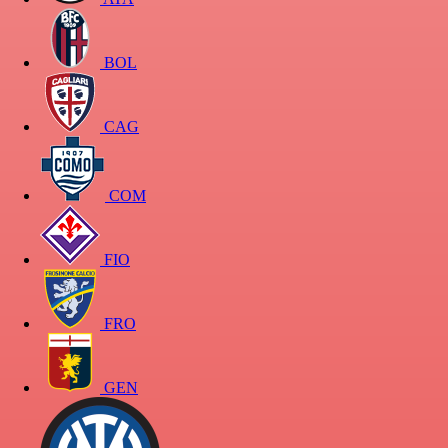
BOL
CAG
COM
FIO
FRO
GEN