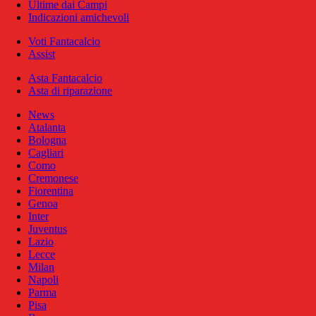
Ultime dai Campi
Indicazioni amichevoli
Voti Fantacalcio
Assist
Asta Fantacalcio
Asta di riparazione
News
Atalanta
Bologna
Cagliari
Como
Cremonese
Fiorentina
Genoa
Inter
Juventus
Lazio
Lecce
Milan
Napoli
Parma
Pisa