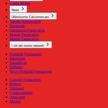
Guida all'asta
News
Ultimissime Calciomercato
Tabella Indisponibili
Nazionale
Quotazioni Fantacalcio
Regole Fantacalcio
Maglie Fantacalcio
I siti del nostro network
Probabili Formazioni
Infortunati
Squalificati
Diffidati
News Probabili Formazioni
Consigli Fantacalcio
Portieri
Difensori
Centrocampisti
Attaccanti
Mantra