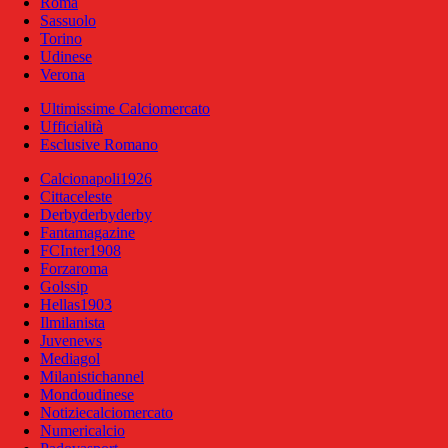
Roma
Sassuolo
Torino
Udinese
Verona
Ultimissime Calciomercato
Ufficialità
Esclusive Romano
Calcionapoli1926
Cittaceleste
Derbyderbyderby
Fantamagazine
FCInter1908
Forzaroma
Golssip
Hellas1903
Ilmilanista
Juvenews
Mediagol
Milanistichannel
Mondoudinese
Notiziecalciomercato
Numericalcio