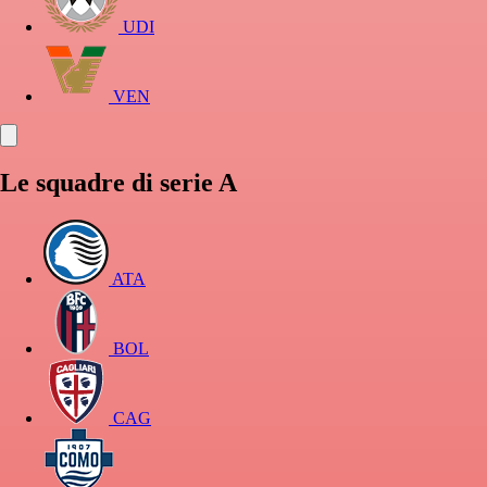
UDI
VEN
Le squadre di serie A
ATA
BOL
CAG