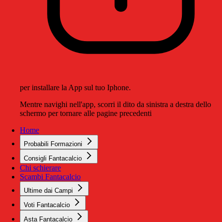
per installare la App sul tuo Iphone.
Mentre navighi nell'app, scorri il dito da sinistra a destra dello
schermo per tornare alle pagine precedenti
Home
Probabili Formazioni
Consigli Fantacalcio
Chi schierare
Scambi Fantacalcio
Ultime dai Campi
Voti Fantacalcio
Asta Fantacalcio