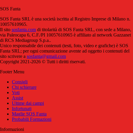
SOS Fanta
SOS Fanta SRL è una società iscritta al Registro Imprese di Milano n.
10057610965.
Il sito
sosfanta.com
di titolarità di SOS Fanta SRL, con sede a Milano,
via Paleocapa 6, C.F./PI 10057610965 è affiliato al network Gazzanet
di RCS Mediagroup S.p.a..
Unico responsabile dei contenuti (testi, foto, video e grafiche) è SOS
Fanta SRL; per ogni comunicazione avente ad oggetto i contenuti del
sito scrivere a
sosfanta@gmail.com
Copyright 2021-2026 © Tutti i diritti riservati.
Footer Menu
Consigli
Chi schierare
Voti
Assist
Ultime dai campi
Infortunati
Maglie SOS Fanta
Probabili Formazioni
Informazioni