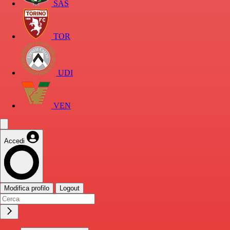
SAS
TOR
UDI
VEN
Accedi
Modifica profilo
Logout