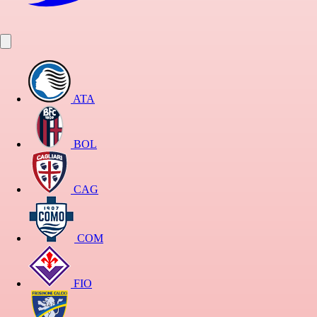
ATA
BOL
CAG
COM
FIO