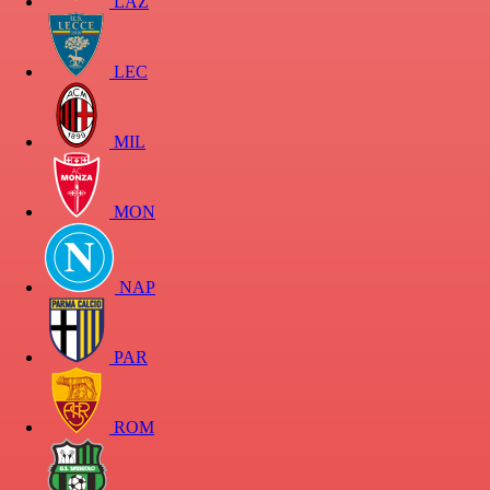
LAZ
LEC
MIL
MON
NAP
PAR
ROM