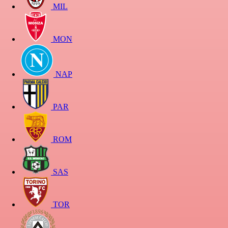
MIL
MON
NAP
PAR
ROM
SAS
TOR