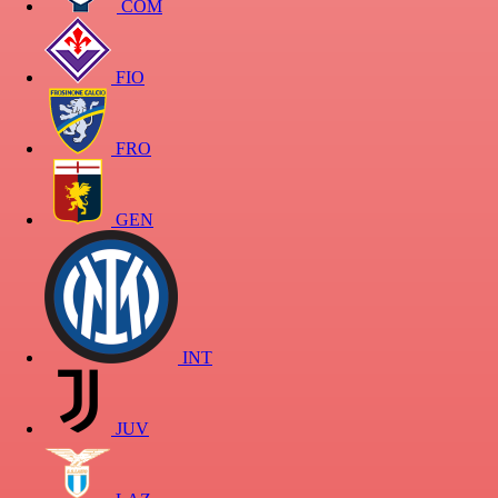
COM
FIO
FRO
GEN
INT
JUV