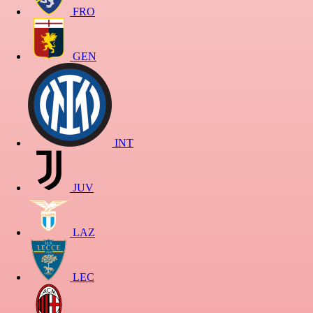
FRO
GEN
INT
JUV
LAZ
LEC