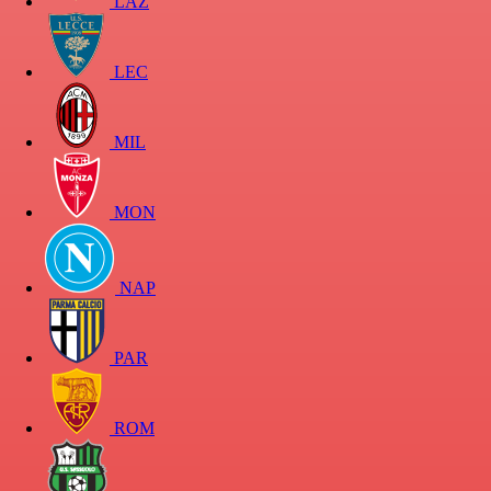
LAZ
LEC
MIL
MON
NAP
PAR
ROM