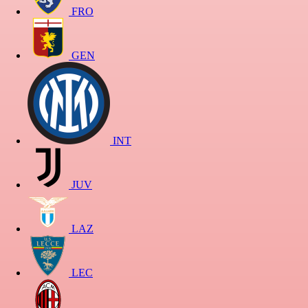
FRO
GEN
INT
JUV
LAZ
LEC