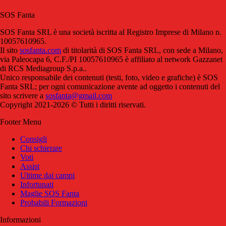
SOS Fanta
SOS Fanta SRL è una società iscritta al Registro Imprese di Milano n.
10057610965.
Il sito
sosfanta.com
di titolarità di SOS Fanta SRL, con sede a Milano,
via Paleocapa 6, C.F./PI 10057610965 è affiliato al network Gazzanet
di RCS Mediagroup S.p.a..
Unico responsabile dei contenuti (testi, foto, video e grafiche) è SOS
Fanta SRL; per ogni comunicazione avente ad oggetto i contenuti del
sito scrivere a
sosfanta@gmail.com
Copyright 2021-2026 © Tutti i diritti riservati.
Footer Menu
Consigli
Chi schierare
Voti
Assist
Ultime dai campi
Infortunati
Maglie SOS Fanta
Probabili Formazioni
Informazioni