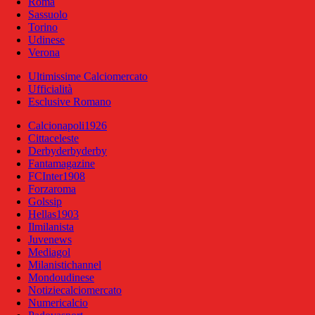
Roma
Sassuolo
Torino
Udinese
Verona
Ultimissime Calciomercato
Ufficialità
Esclusive Romano
Calcionapoli1926
Cittaceleste
Derbyderbyderby
Fantamagazine
FCInter1908
Forzaroma
Golssip
Hellas1903
Ilmilanista
Juvenews
Mediagol
Milanistichannel
Mondoudinese
Notiziecalciomercato
Numericalcio