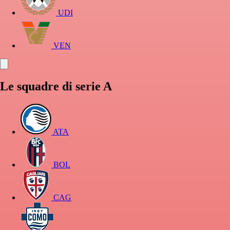
UDI
VEN
Le squadre di serie A
ATA
BOL
CAG