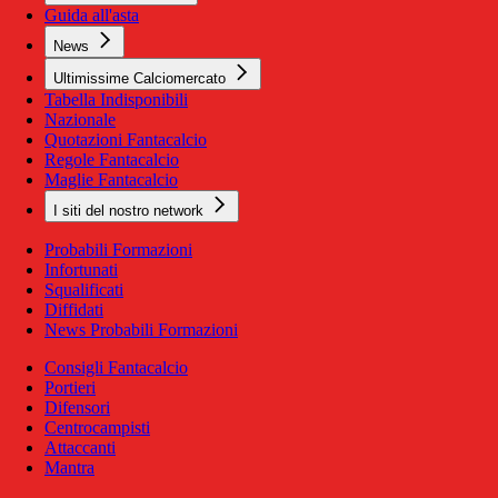
Guida all'asta
News
Ultimissime Calciomercato
Tabella Indisponibili
Nazionale
Quotazioni Fantacalcio
Regole Fantacalcio
Maglie Fantacalcio
I siti del nostro network
Probabili Formazioni
Infortunati
Squalificati
Diffidati
News Probabili Formazioni
Consigli Fantacalcio
Portieri
Difensori
Centrocampisti
Attaccanti
Mantra