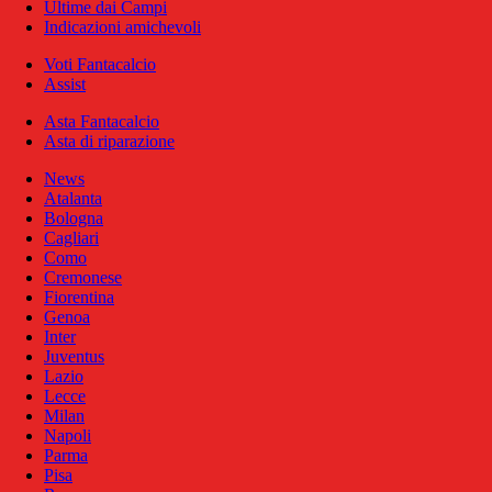
Ultime dai Campi
Indicazioni amichevoli
Voti Fantacalcio
Assist
Asta Fantacalcio
Asta di riparazione
News
Atalanta
Bologna
Cagliari
Como
Cremonese
Fiorentina
Genoa
Inter
Juventus
Lazio
Lecce
Milan
Napoli
Parma
Pisa