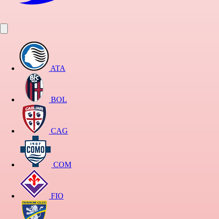
ATA
BOL
CAG
COM
FIO