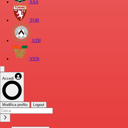
SAS
TOR
UDI
VEN
Accedi
Modifica profilo
Logout