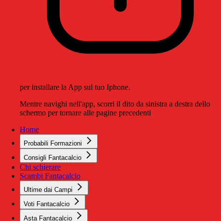
per installare la App sul tuo Iphone.
Mentre navighi nell'app, scorri il dito da sinistra a destra dello
schermo per tornare alle pagine precedenti
Home
Probabili Formazioni
Consigli Fantacalcio
Chi schierare
Scambi Fantacalcio
Ultime dai Campi
Voti Fantacalcio
Asta Fantacalcio