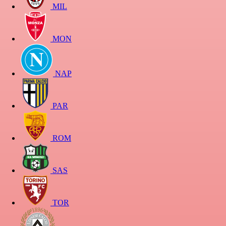
MIL
MON
NAP
PAR
ROM
SAS
TOR