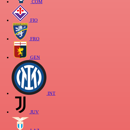
COM
FIO
FRO
GEN
INT
JUV