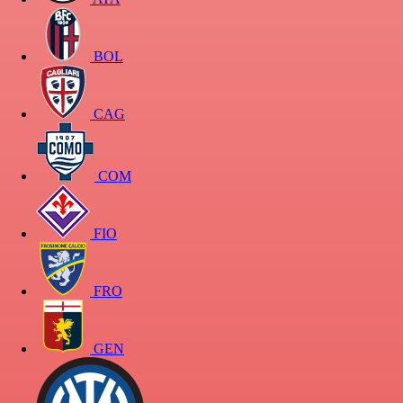
BOL
CAG
COM
FIO
FRO
GEN