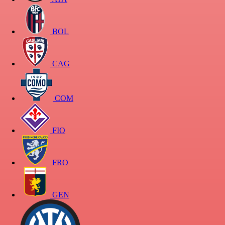
BOL
CAG
COM
FIO
FRO
GEN