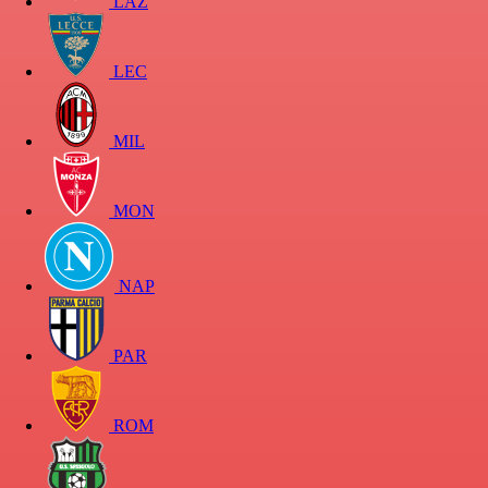
LAZ
LEC
MIL
MON
NAP
PAR
ROM