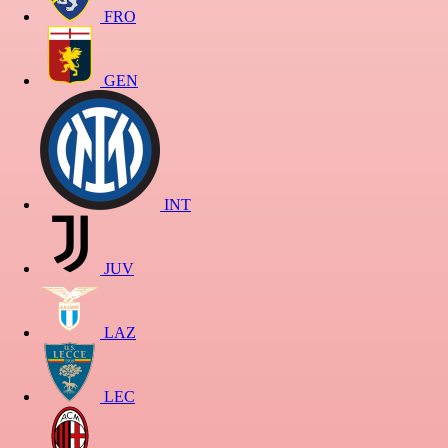
FRO
GEN
INT
JUV
LAZ
LEC