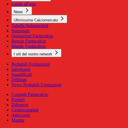
Guida all'asta
News
Ultimissime Calciomercato
Tabella Indisponibili
Nazionale
Quotazioni Fantacalcio
Regole Fantacalcio
Maglie Fantacalcio
I siti del nostro network
Probabili Formazioni
Infortunati
Squalificati
Diffidati
News Probabili Formazioni
Consigli Fantacalcio
Portieri
Difensori
Centrocampisti
Attaccanti
Mantra