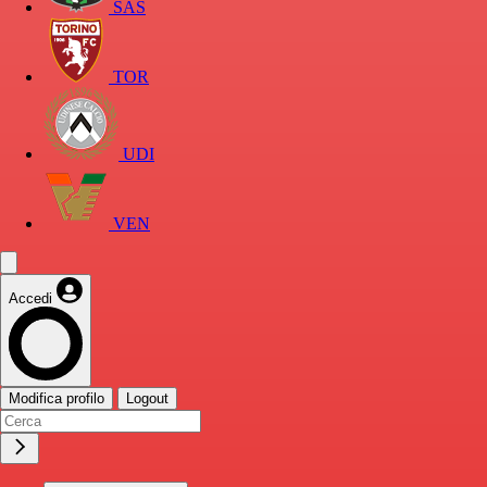
SAS
TOR
UDI
VEN
Accedi
Modifica profilo
Logout