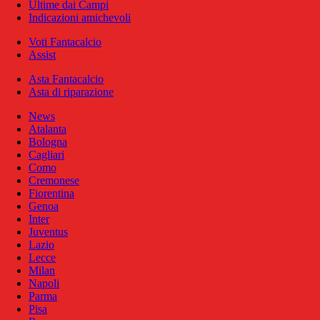
Ultime dai Campi
Indicazioni amichevoli
Voti Fantacalcio
Assist
Asta Fantacalcio
Asta di riparazione
News
Atalanta
Bologna
Cagliari
Como
Cremonese
Fiorentina
Genoa
Inter
Juventus
Lazio
Lecce
Milan
Napoli
Parma
Pisa