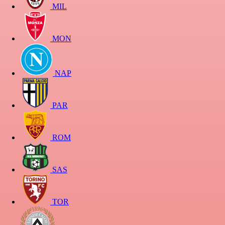
MIL
MON
NAP
PAR
ROM
SAS
TOR