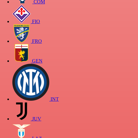
COM
FIO
FRO
GEN
INT
JUV