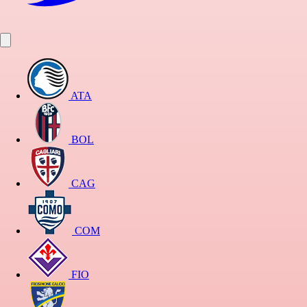
ATA
BOL
CAG
COM
FIO