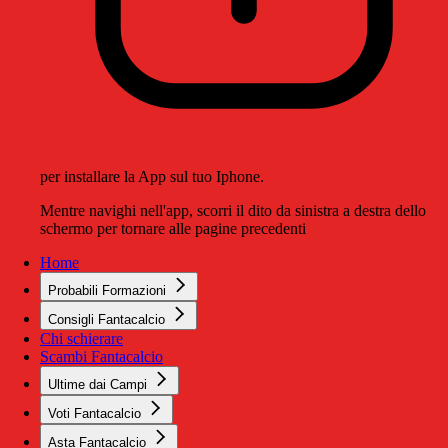
per installare la App sul tuo Iphone.
Mentre navighi nell'app, scorri il dito da sinistra a destra dello
schermo per tornare alle pagine precedenti
Home
Probabili Formazioni
Consigli Fantacalcio
Chi schierare
Scambi Fantacalcio
Ultime dai Campi
Voti Fantacalcio
Asta Fantacalcio