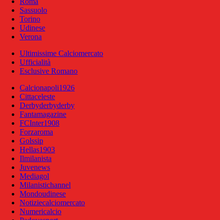
Roma
Sassuolo
Torino
Udinese
Verona
Ultimissime Calciomercato
Ufficialità
Esclusive Romano
Calcionapoli1926
Cittaceleste
Derbyderbyderby
Fantamagazine
FCInter1908
Forzaroma
Golssip
Hellas1903
Ilmilanista
Juvenews
Mediagol
Milanistichannel
Mondoudinese
Notiziecalciomercato
Numericalcio