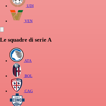
UDI
VEN
Le squadre di serie A
ATA
BOL
CAG