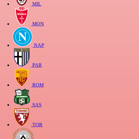
MIL
MON
NAP
PAR
ROM
SAS
TOR