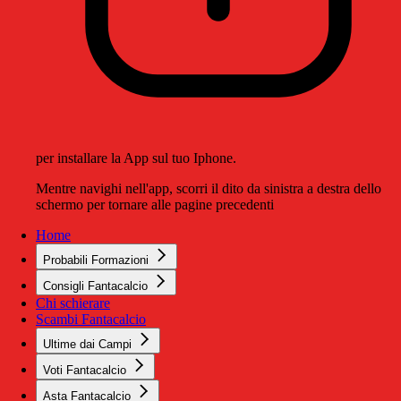
per installare la App sul tuo Iphone.
Mentre navighi nell'app, scorri il dito da sinistra a destra dello
schermo per tornare alle pagine precedenti
Home
Probabili Formazioni
Consigli Fantacalcio
Chi schierare
Scambi Fantacalcio
Ultime dai Campi
Voti Fantacalcio
Asta Fantacalcio