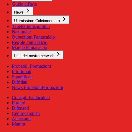
Guida all'asta
News
Ultimissime Calciomercato
Tabella Indisponibili
Nazionale
Quotazioni Fantacalcio
Regole Fantacalcio
Maglie Fantacalcio
I siti del nostro network
Probabili Formazioni
Infortunati
Squalificati
Diffidati
News Probabili Formazioni
Consigli Fantacalcio
Portieri
Difensori
Centrocampisti
Attaccanti
Mantra