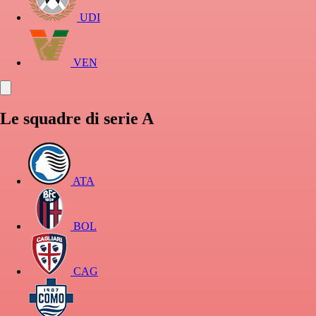
UDI
VEN
Le squadre di serie A
ATA
BOL
CAG