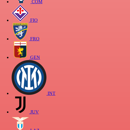
COM
FIO
FRO
GEN
INT
JUV