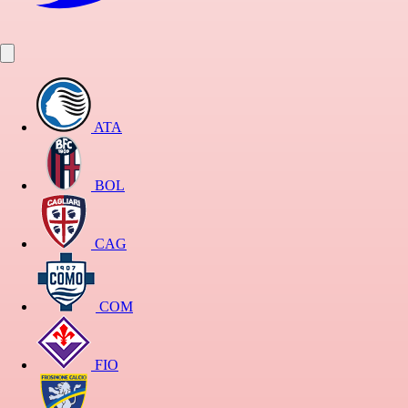
ATA
BOL
CAG
COM
FIO