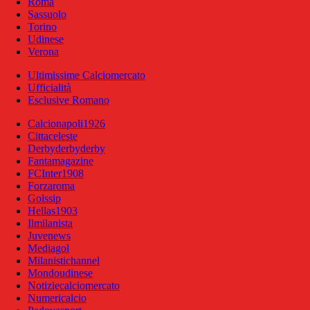
Roma
Sassuolo
Torino
Udinese
Verona
Ultimissime Calciomercato
Ufficialità
Esclusive Romano
Calcionapoli1926
Cittaceleste
Derbyderbyderby
Fantamagazine
FCInter1908
Forzaroma
Golssip
Hellas1903
Ilmilanista
Juvenews
Mediagol
Milanistichannel
Mondoudinese
Notiziecalciomercato
Numericalcio