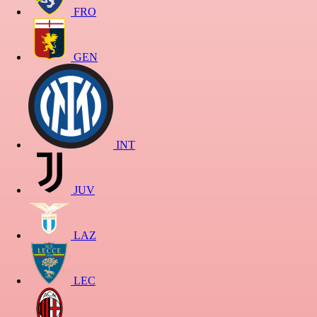
FRO
GEN
INT
JUV
LAZ
LEC