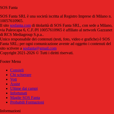
SOS Fanta
SOS Fanta SRL è una società iscritta al Registro Imprese di Milano n.
10057610965.
Il sito
sosfanta.com
di titolarità di SOS Fanta SRL, con sede a Milano,
via Paleocapa 6, C.F./PI 10057610965 è affiliato al network Gazzanet
di RCS Mediagroup S.p.a..
Unico responsabile dei contenuti (testi, foto, video e grafiche) è SOS
Fanta SRL; per ogni comunicazione avente ad oggetto i contenuti del
sito scrivere a
sosfanta@gmail.com
Copyright 2021-2026 © Tutti i diritti riservati.
Footer Menu
Consigli
Chi schierare
Voti
Assist
Ultime dai campi
Infortunati
Maglie SOS Fanta
Probabili Formazioni
Informazioni