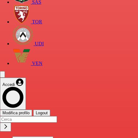
SAS
TOR
UDI
VEN
Accedi
Modifica profilo
Logout