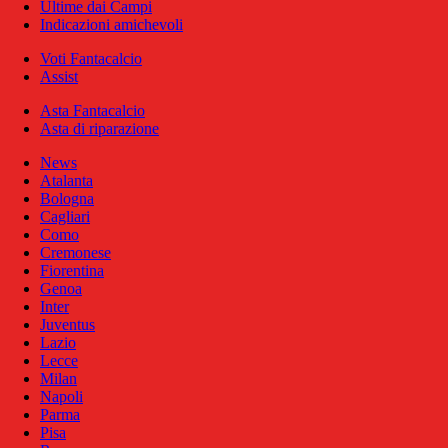
Ultime dai Campi
Indicazioni amichevoli
Voti Fantacalcio
Assist
Asta Fantacalcio
Asta di riparazione
News
Atalanta
Bologna
Cagliari
Como
Cremonese
Fiorentina
Genoa
Inter
Juventus
Lazio
Lecce
Milan
Napoli
Parma
Pisa