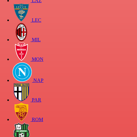
LAZ
LEC
MIL
MON
NAP
PAR
ROM