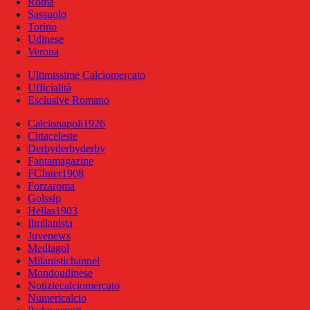
Roma
Sassuolo
Torino
Udinese
Verona
Ultimissime Calciomercato
Ufficialità
Esclusive Romano
Calcionapoli1926
Cittaceleste
Derbyderbyderby
Fantamagazine
FCInter1908
Forzaroma
Golssip
Hellas1903
Ilmilanista
Juvenews
Mediagol
Milanistichannel
Mondoudinese
Notiziecalciomercato
Numericalcio