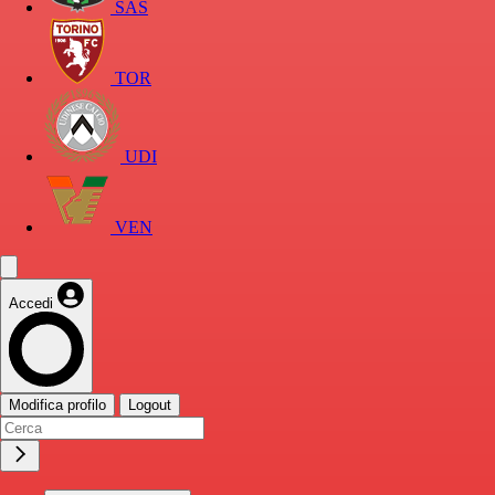
SAS
TOR
UDI
VEN
Accedi
Modifica profilo
Logout