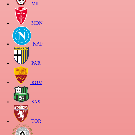
MIL
MON
NAP
PAR
ROM
SAS
TOR