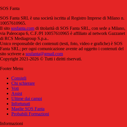
SOS Fanta
SOS Fanta SRL è una società iscritta al Registro Imprese di Milano n.
10057610965.
Il sito
sosfanta.com
di titolarità di SOS Fanta SRL, con sede a Milano,
via Paleocapa 6, C.F./PI 10057610965 è affiliato al network Gazzanet
di RCS Mediagroup S.p.a..
Unico responsabile dei contenuti (testi, foto, video e grafiche) è SOS
Fanta SRL; per ogni comunicazione avente ad oggetto i contenuti del
sito scrivere a
sosfanta@gmail.com
Copyright 2021-2026 © Tutti i diritti riservati.
Footer Menu
Consigli
Chi schierare
Voti
Assist
Ultime dai campi
Infortunati
Maglie SOS Fanta
Probabili Formazioni
Informazioni