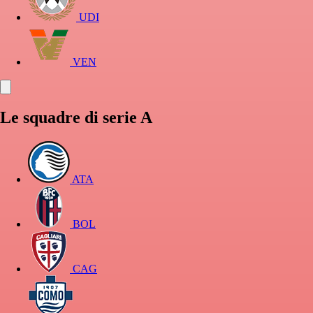
UDI
VEN
Le squadre di serie A
ATA
BOL
CAG