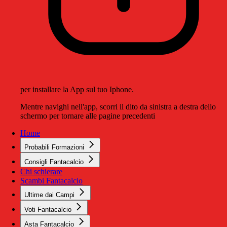
per installare la App sul tuo Iphone.
Mentre navighi nell'app, scorri il dito da sinistra a destra dello
schermo per tornare alle pagine precedenti
Home
Probabili Formazioni
Consigli Fantacalcio
Chi schierare
Scambi Fantacalcio
Ultime dai Campi
Voti Fantacalcio
Asta Fantacalcio