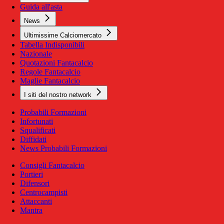
Guida all'asta
News
Ultimissime Calciomercato
Tabella Indisponibili
Nazionale
Quotazioni Fantacalcio
Regole Fantacalcio
Maglie Fantacalcio
I siti del nostro network
Probabili Formazioni
Infortunati
Squalificati
Diffidati
News Probabili Formazioni
Consigli Fantacalcio
Portieri
Difensori
Centrocampisti
Attaccanti
Mantra