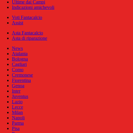
Ultime dai Campi
Indicazioni amichevoli
Voti Fantacalcio
Assist
Asta Fantacalcio
Asta di riparazione
News
Atalanta
Bologna
Cagliari
Como
Cremonese
Fiorentina
Genoa
Inter
Juventus
Lazio
Lecce
Milan
Napoli
Parma
Pisa