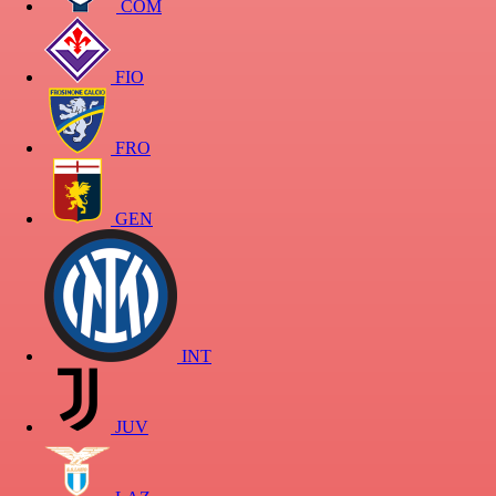
COM
FIO
FRO
GEN
INT
JUV