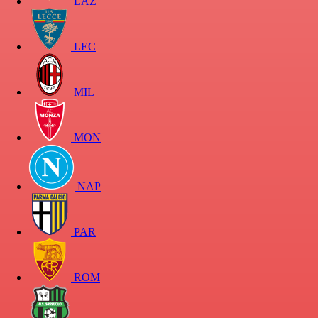
LAZ
LEC
MIL
MON
NAP
PAR
ROM