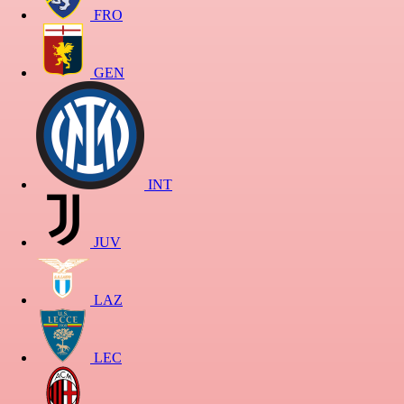
FRO
GEN
INT
JUV
LAZ
LEC