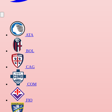
ATA
BOL
CAG
COM
FIO