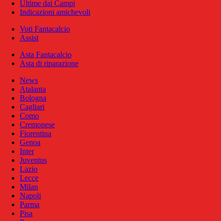
Ultime dai Campi
Indicazioni amichevoli
Voti Fantacalcio
Assist
Asta Fantacalcio
Asta di riparazione
News
Atalanta
Bologna
Cagliari
Como
Cremonese
Fiorentina
Genoa
Inter
Juventus
Lazio
Lecce
Milan
Napoli
Parma
Pisa