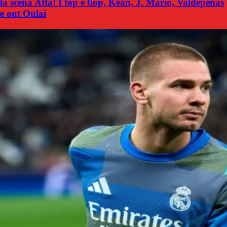
la scena Atta! I top e flop, Kean, J. Mario, Valdepenas
e out Oulai