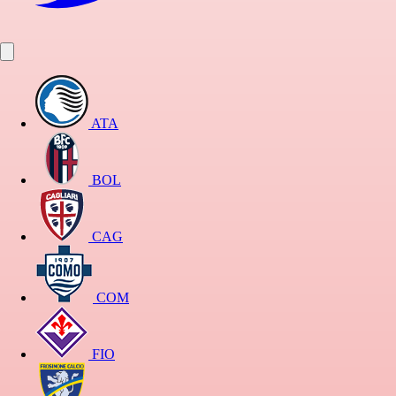
ATA
BOL
CAG
COM
FIO