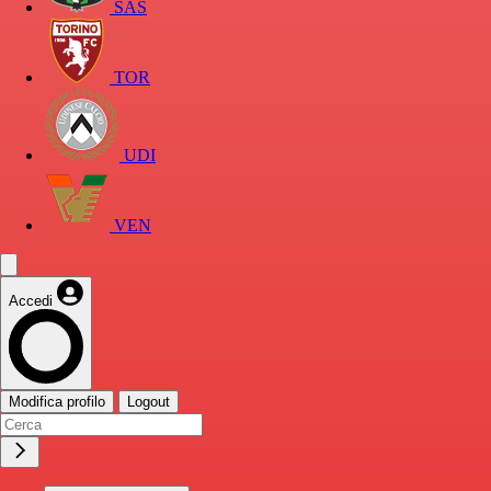
SAS
TOR
UDI
VEN
Accedi
Modifica profilo
Logout