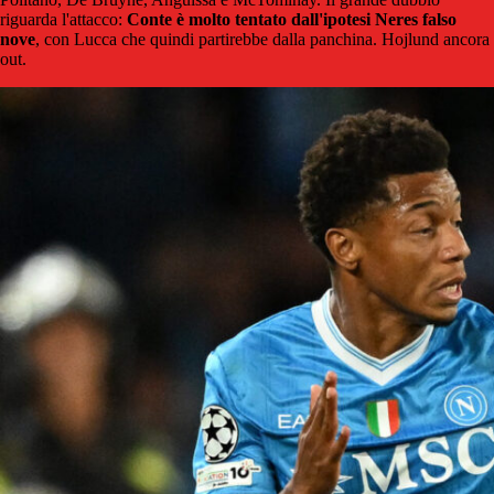
riguarda l'attacco:
Conte è molto tentato dall'ipotesi Neres falso
nove
, con Lucca che quindi partirebbe dalla panchina. Hojlund ancora
out.