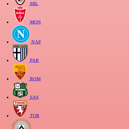
MIL
MON
NAP
PAR
ROM
SAS
TOR