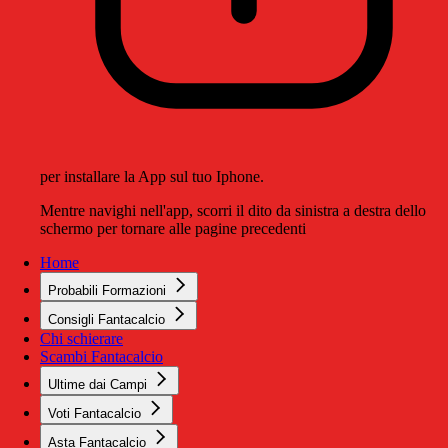
per installare la App sul tuo Iphone.
Mentre navighi nell'app, scorri il dito da sinistra a destra dello
schermo per tornare alle pagine precedenti
Home
Probabili Formazioni
Consigli Fantacalcio
Chi schierare
Scambi Fantacalcio
Ultime dai Campi
Voti Fantacalcio
Asta Fantacalcio