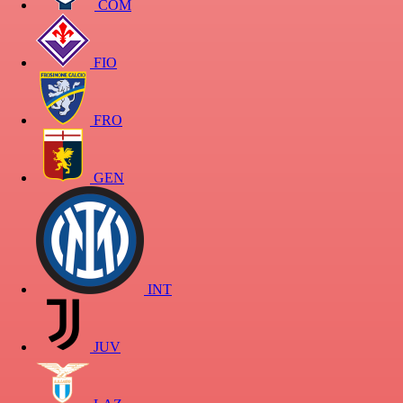
COM
FIO
FRO
GEN
INT
JUV