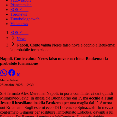
Padovasport
Pianetamilan
SOS Fanta
Toronews
Tuttobolognaweb
Violanews
SOS Fanta
News
Napoli, Conte valuta Neres falso nove e occhio a Beukema:
la probabile formazione
Napoli, Conte valuta Neres falso nove e occhio a Beukema: la
probabile formazione
Marco Astori
25 ottobre 2025 - 12:30
Si è fermato Alex Meret nel Napoli: in porta con l'Inter ci sarà quindi
Milinkovic-Savic. In difesa c'è Buongiorno dal 1', ma
occhio a Juan
Jesus: il brasiliano insidia Beukema
per una maglia dal 1'. Ancora
out Rrhamani. Sugli esterni ecco Di Lorenzo e Spinazzola. In mezzo
confermato Gilmour per sostituire l'infortunato Lobotka, davanti a lui
Politano, De Bruyne, Anguissa e McTominay. Il grande dubbio