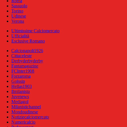
Roma
Sassuolo
Torino
Udinese
Verona
Ultimissime Calciomercato
Ufficialità
Esclusive Romano
Calcionapoli1926
Cittaceleste
Derbyderbyderby
Fantamagazine
FCInter1908
Forzaroma
Golssip
Hellas1903
Ilmilanista
Juvenews
Mediagol
Milanistichannel
Mondoudinese
Notiziecalciomercato
Numericalcio