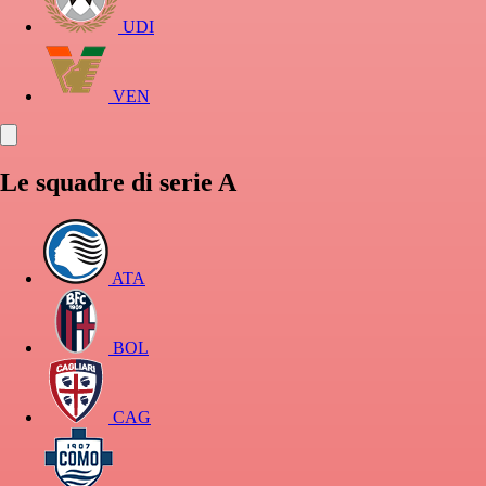
UDI
VEN
Le squadre di serie A
ATA
BOL
CAG