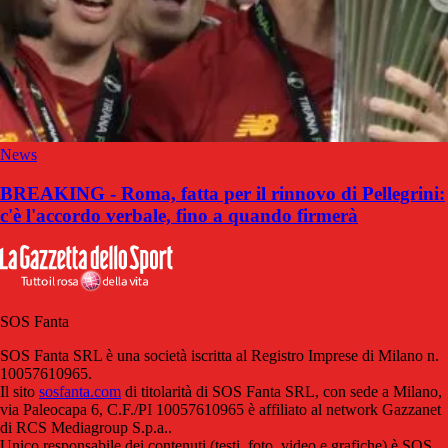
News
BREAKING - Roma, fatta per il rinnovo di Pellegrini:
c'è l'accordo verbale, fino a quando firmerà
SOS Fanta
SOS Fanta SRL è una società iscritta al Registro Imprese di Milano n.
10057610965.
Il sito
sosfanta.com
di titolarità di SOS Fanta SRL, con sede a Milano,
via Paleocapa 6, C.F./PI 10057610965 è affiliato al network Gazzanet
di RCS Mediagroup S.p.a..
Unico responsabile dei contenuti (testi, foto, video e grafiche) è SOS