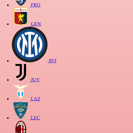
FRO
GEN
INT
JUV
LAZ
LEC