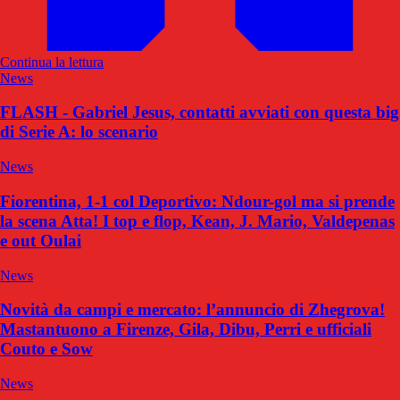
Continua la lettura
News
FLASH - Gabriel Jesus, contatti avviati con questa big
di Serie A: lo scenario
News
Fiorentina, 1-1 col Deportivo: Ndour-gol ma si prende
la scena Atta! I top e flop, Kean, J. Mario, Valdepenas
e out Oulai
News
Novità da campi e mercato: l’annuncio di Zhegrova!
Mastantuono a Firenze, Gila, Dibu, Perri e ufficiali
Couto e Sow
News