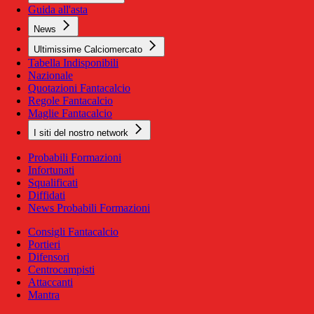
Guida all'asta
News
Ultimissime Calciomercato
Tabella Indisponibili
Nazionale
Quotazioni Fantacalcio
Regole Fantacalcio
Maglie Fantacalcio
I siti del nostro network
Probabili Formazioni
Infortunati
Squalificati
Diffidati
News Probabili Formazioni
Consigli Fantacalcio
Portieri
Difensori
Centrocampisti
Attaccanti
Mantra