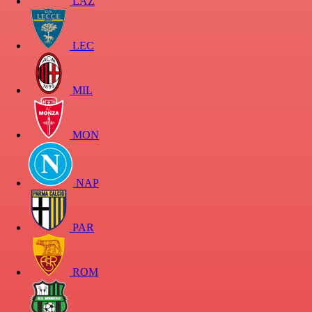
LAZ
LEC
MIL
MON
NAP
PAR
ROM