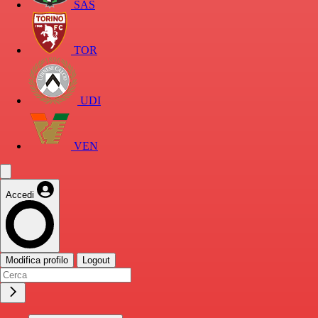
SAS
TOR
UDI
VEN
Accedi
Modifica profilo
Logout