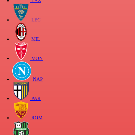
LAZ
LEC
MIL
MON
NAP
PAR
ROM