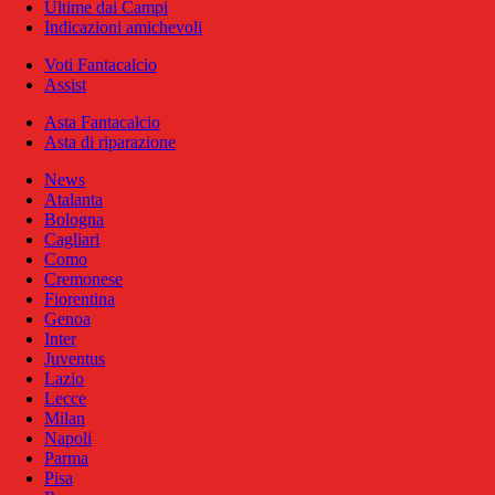
Ultime dai Campi
Indicazioni amichevoli
Voti Fantacalcio
Assist
Asta Fantacalcio
Asta di riparazione
News
Atalanta
Bologna
Cagliari
Como
Cremonese
Fiorentina
Genoa
Inter
Juventus
Lazio
Lecce
Milan
Napoli
Parma
Pisa