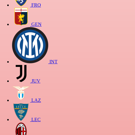
FRO
GEN
INT
JUV
LAZ
LEC