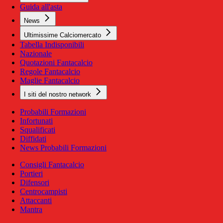
Guida all'asta
News
Ultimissime Calciomercato
Tabella Indisponibili
Nazionale
Quotazioni Fantacalcio
Regole Fantacalcio
Maglie Fantacalcio
I siti del nostro network
Probabili Formazioni
Infortunati
Squalificati
Diffidati
News Probabili Formazioni
Consigli Fantacalcio
Portieri
Difensori
Centrocampisti
Attaccanti
Mantra