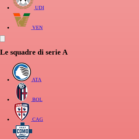
UDI
VEN
Le squadre di serie A
ATA
BOL
CAG