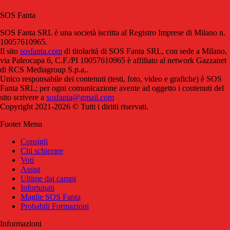
SOS Fanta
SOS Fanta SRL è una società iscritta al Registro Imprese di Milano n.
10057610965.
Il sito
sosfanta.com
di titolarità di SOS Fanta SRL, con sede a Milano,
via Paleocapa 6, C.F./PI 10057610965 è affiliato al network Gazzanet
di RCS Mediagroup S.p.a..
Unico responsabile dei contenuti (testi, foto, video e grafiche) è SOS
Fanta SRL; per ogni comunicazione avente ad oggetto i contenuti del
sito scrivere a
sosfanta@gmail.com
Copyright 2021-2026 © Tutti i diritti riservati.
Footer Menu
Consigli
Chi schierare
Voti
Assist
Ultime dai campi
Infortunati
Maglie SOS Fanta
Probabili Formazioni
Informazioni