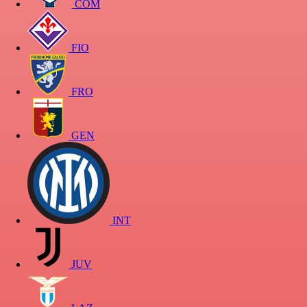
COM
FIO
FRO
GEN
INT
JUV