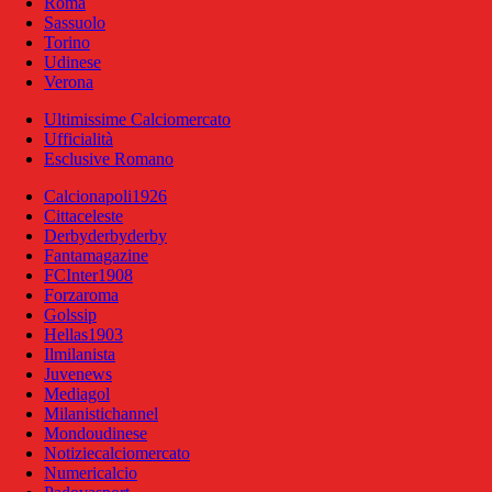
Roma
Sassuolo
Torino
Udinese
Verona
Ultimissime Calciomercato
Ufficialità
Esclusive Romano
Calcionapoli1926
Cittaceleste
Derbyderbyderby
Fantamagazine
FCInter1908
Forzaroma
Golssip
Hellas1903
Ilmilanista
Juvenews
Mediagol
Milanistichannel
Mondoudinese
Notiziecalciomercato
Numericalcio