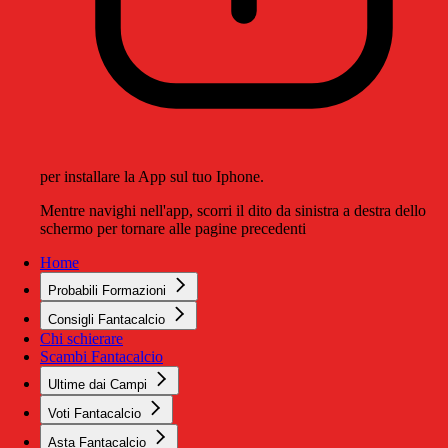
per installare la App sul tuo Iphone.
Mentre navighi nell'app, scorri il dito da sinistra a destra dello
schermo per tornare alle pagine precedenti
Home
Probabili Formazioni
Consigli Fantacalcio
Chi schierare
Scambi Fantacalcio
Ultime dai Campi
Voti Fantacalcio
Asta Fantacalcio