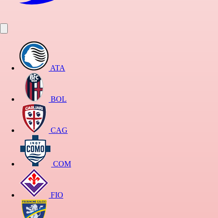
ATA
BOL
CAG
COM
FIO