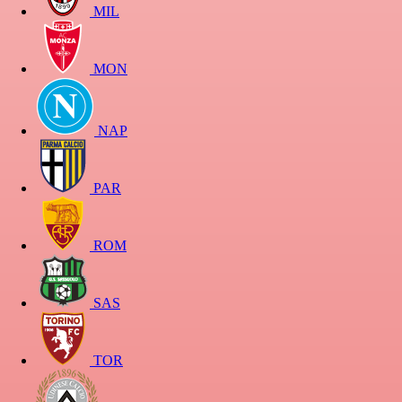
MIL
MON
NAP
PAR
ROM
SAS
TOR