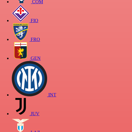
COM
FIO
FRO
GEN
INT
JUV