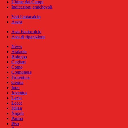
Ultime dai Campi
Indicazioni amichevoli
Voti Fantacalcio
Assist
Asta Fantacalcio
Asta di riparazione
News
Atalanta
Bologna
Cagliari
Como
Cremonese
Fiorentina
Genoa
Inter
Juventus
Lazio
Lecce
Milan
Napoli
Parma
Pisa