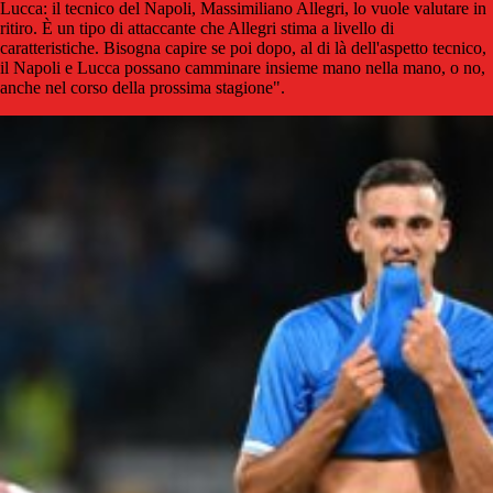
Lucca: il tecnico del Napoli, Massimiliano Allegri, lo vuole valutare in
ritiro. È un tipo di attaccante che Allegri stima a livello di
caratteristiche. Bisogna capire se poi dopo, al di là dell'aspetto tecnico,
il Napoli e Lucca possano camminare insieme mano nella mano, o no,
anche nel corso della prossima stagione".