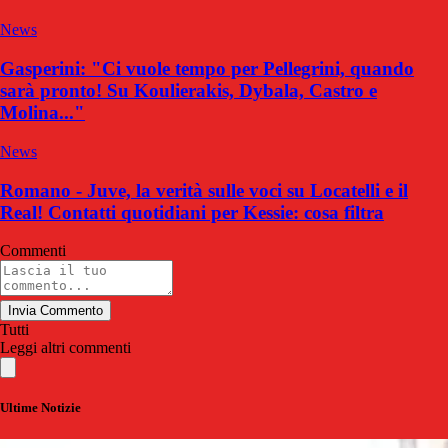
News
Gasperini: "Ci vuole tempo per Pellegrini, quando
sarà pronto! Su Koulierakis, Dybala, Castro e
Molina..."
News
Romano - Juve, la verità sulle voci su Locatelli e il
Real! Contatti quotidiani per Kessie: cosa filtra
Commenti
Invia Commento
Tutti
Leggi altri commenti
Ultime Notizie