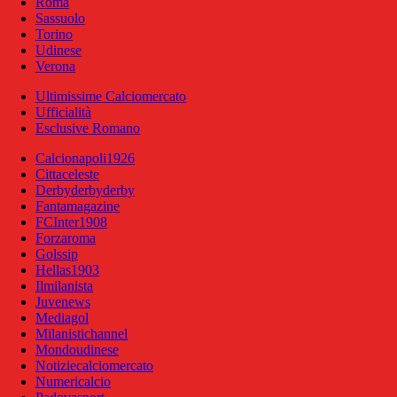
Roma
Sassuolo
Torino
Udinese
Verona
Ultimissime Calciomercato
Ufficialità
Esclusive Romano
Calcionapoli1926
Cittaceleste
Derbyderbyderby
Fantamagazine
FCInter1908
Forzaroma
Golssip
Hellas1903
Ilmilanista
Juvenews
Mediagol
Milanistichannel
Mondoudinese
Notiziecalciomercato
Numericalcio