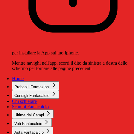
per installare la App sul tuo Iphone.
Mentre navighi nell'app, scorri il dito da sinistra a destra dello
schermo per tornare alle pagine precedenti
Home
Probabili Formazioni
Consigli Fantacalcio
Chi schierare
Scambi Fantacalcio
Ultime dai Campi
Voti Fantacalcio
Asta Fantacalcio