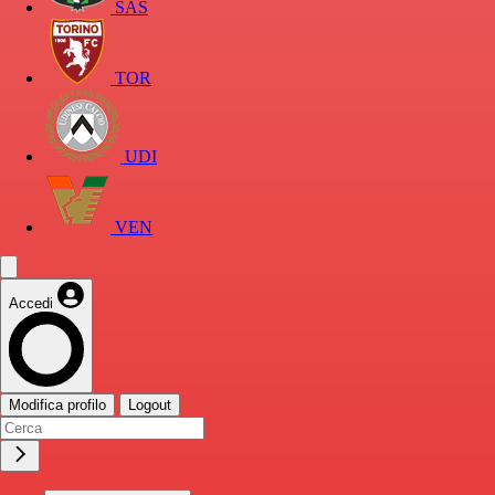
SAS
TOR
UDI
VEN
Accedi
Modifica profilo
Logout