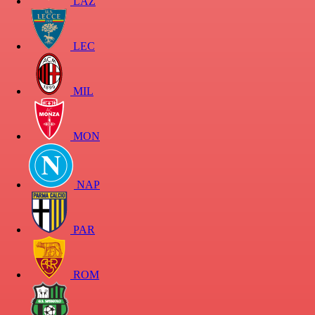
LAZ
LEC
MIL
MON
NAP
PAR
ROM