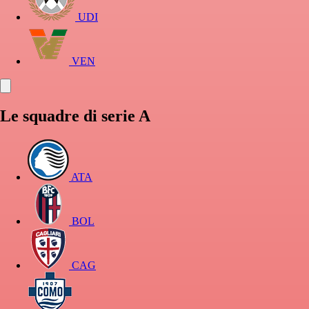
UDI
VEN
Le squadre di serie A
ATA
BOL
CAG