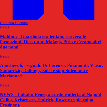
Continua la lettura
News
Maldini: "Guardiola era tentato, scriveva le
formazioni! Dico tutto: Malagò, Pirlo e c'erano altri
due nomi"
News
Amichevoli, i segnali: Di Lorenzo, Pinamonti, Vlasic,
Samardzic, Dallinga, Solet e stop Sulemana e
Marianucci
News
NEWS - Lukaku-Fener, accordo e offerta al Napoli!
Calha, Kristensen, Endrick, Rowe e triplo colpo
Frosinone