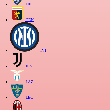
FRO
GEN
INT
JUV
LAZ
LEC