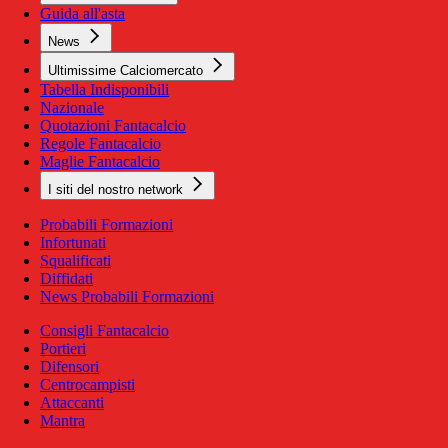
Guida all'asta
News
Ultimissime Calciomercato
Tabella Indisponibili
Nazionale
Quotazioni Fantacalcio
Regole Fantacalcio
Maglie Fantacalcio
I siti del nostro network
Probabili Formazioni
Infortunati
Squalificati
Diffidati
News Probabili Formazioni
Consigli Fantacalcio
Portieri
Difensori
Centrocampisti
Attaccanti
Mantra