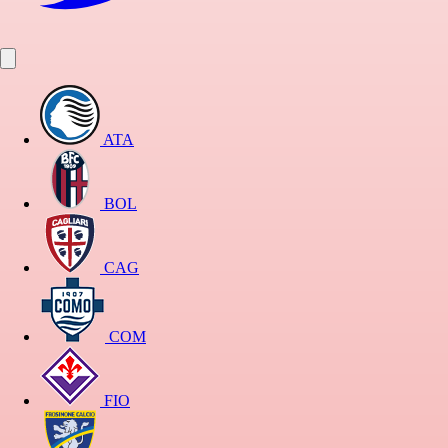
ATA
BOL
CAG
COM
FIO