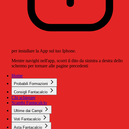
per installare la App sul tuo Iphone.
Mentre navighi nell'app, scorri il dito da sinistra a destra dello
schermo per tornare alle pagine precedenti
Home
Probabili Formazioni
Consigli Fantacalcio
Chi schierare
Scambi Fantacalcio
Ultime dai Campi
Voti Fantacalcio
Asta Fantacalcio