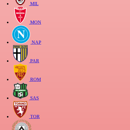
MIL
MON
NAP
PAR
ROM
SAS
TOR