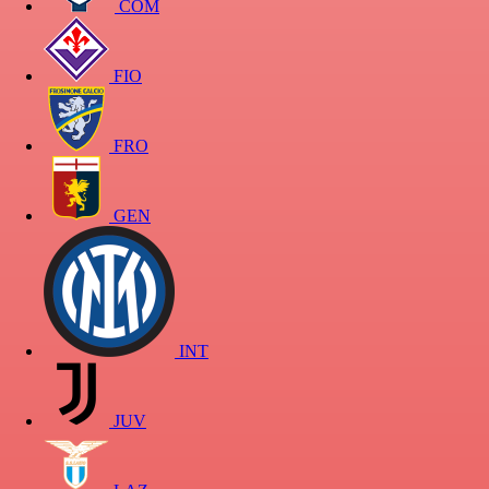
COM
FIO
FRO
GEN
INT
JUV