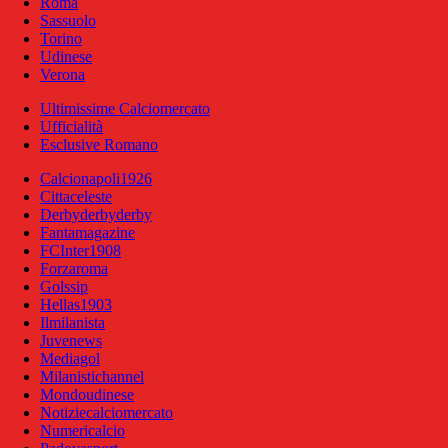
Roma
Sassuolo
Torino
Udinese
Verona
Ultimissime Calciomercato
Ufficialità
Esclusive Romano
Calcionapoli1926
Cittaceleste
Derbyderbyderby
Fantamagazine
FCInter1908
Forzaroma
Golssip
Hellas1903
Ilmilanista
Juvenews
Mediagol
Milanistichannel
Mondoudinese
Notiziecalciomercato
Numericalcio