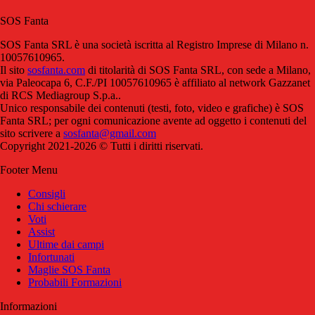
SOS Fanta
SOS Fanta SRL è una società iscritta al Registro Imprese di Milano n.
10057610965.
Il sito
sosfanta.com
di titolarità di SOS Fanta SRL, con sede a Milano,
via Paleocapa 6, C.F./PI 10057610965 è affiliato al network Gazzanet
di RCS Mediagroup S.p.a..
Unico responsabile dei contenuti (testi, foto, video e grafiche) è SOS
Fanta SRL; per ogni comunicazione avente ad oggetto i contenuti del
sito scrivere a
sosfanta@gmail.com
Copyright 2021-2026 © Tutti i diritti riservati.
Footer Menu
Consigli
Chi schierare
Voti
Assist
Ultime dai campi
Infortunati
Maglie SOS Fanta
Probabili Formazioni
Informazioni