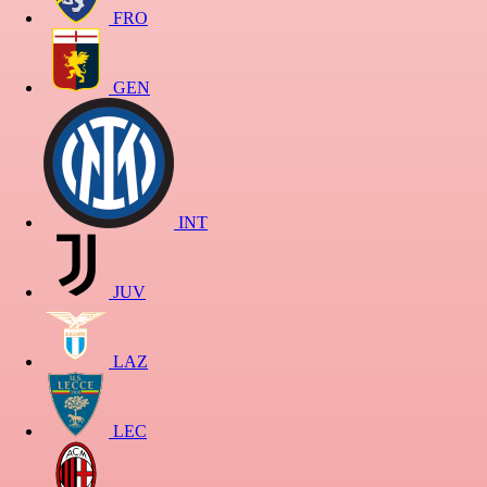
FRO
GEN
INT
JUV
LAZ
LEC