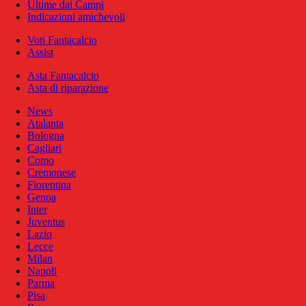
Ultime dai Campi
Indicazioni amichevoli
Voti Fantacalcio
Assist
Asta Fantacalcio
Asta di riparazione
News
Atalanta
Bologna
Cagliari
Como
Cremonese
Fiorentina
Genoa
Inter
Juventus
Lazio
Lecce
Milan
Napoli
Parma
Pisa