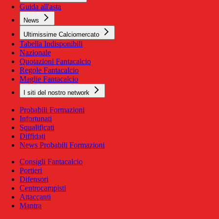
Guida all'asta
News
Ultimissime Calciomercato
Tabella Indisponibili
Nazionale
Quotazioni Fantacalcio
Regole Fantacalcio
Maglie Fantacalcio
I siti del nostro network
Probabili Formazioni
Infortunati
Squalificati
Diffidati
News Probabili Formazioni
Consigli Fantacalcio
Portieri
Difensori
Centrocampisti
Attaccanti
Mantra