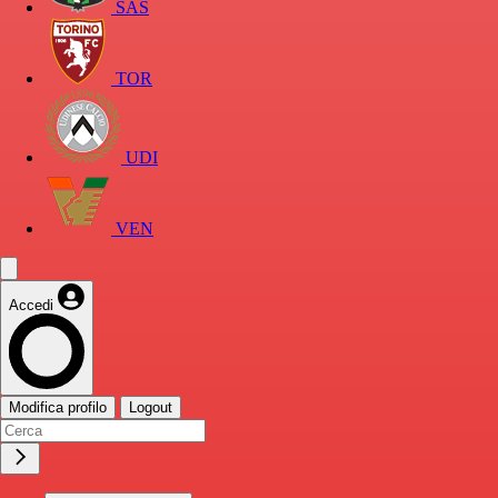
SAS
TOR
UDI
VEN
Accedi
Modifica profilo
Logout