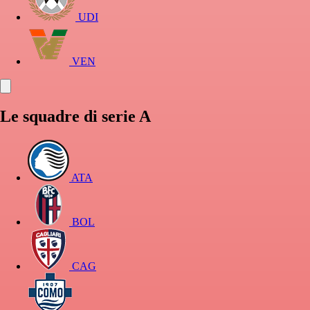
UDI
VEN
Le squadre di serie A
ATA
BOL
CAG