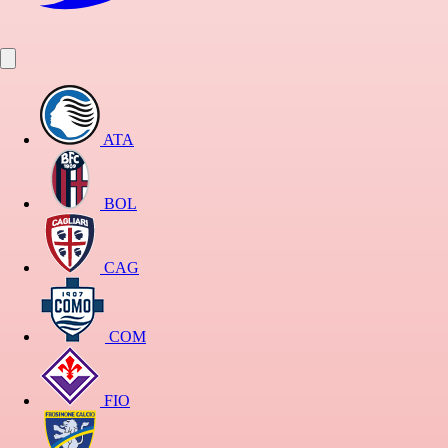
ATA
BOL
CAG
COM
FIO