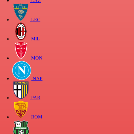
LAZ
LEC
MIL
MON
NAP
PAR
ROM