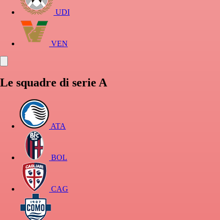
UDI
VEN
Le squadre di serie A
ATA
BOL
CAG