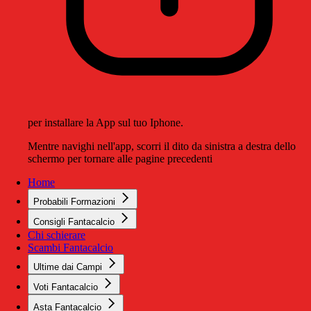
per installare la App sul tuo Iphone.
Mentre navighi nell'app, scorri il dito da sinistra a destra dello
schermo per tornare alle pagine precedenti
Home
Probabili Formazioni
Consigli Fantacalcio
Chi schierare
Scambi Fantacalcio
Ultime dai Campi
Voti Fantacalcio
Asta Fantacalcio