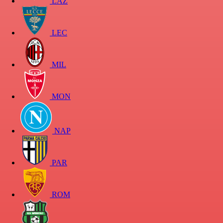
LAZ
LEC
MIL
MON
NAP
PAR
ROM