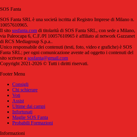
SOS Fanta
SOS Fanta SRL è una società iscritta al Registro Imprese di Milano n.
10057610965.
Il sito
sosfanta.com
di titolarità di SOS Fanta SRL, con sede a Milano,
via Paleocapa 6, C.F./PI 10057610965 è affiliato al network Gazzanet
di RCS Mediagroup S.p.a..
Unico responsabile dei contenuti (testi, foto, video e grafiche) è SOS
Fanta SRL; per ogni comunicazione avente ad oggetto i contenuti del
sito scrivere a
sosfanta@gmail.com
Copyright 2021-2026 © Tutti i diritti riservati.
Footer Menu
Consigli
Chi schierare
Voti
Assist
Ultime dai campi
Infortunati
Maglie SOS Fanta
Probabili Formazioni
Informazioni