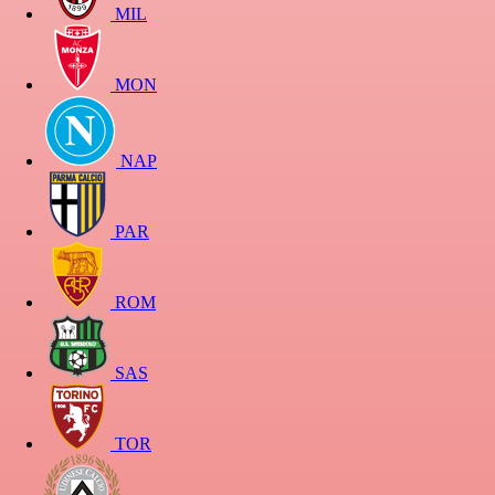
MIL
MON
NAP
PAR
ROM
SAS
TOR