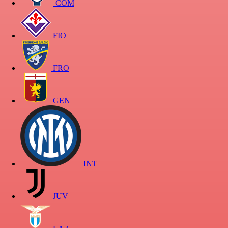
COM
FIO
FRO
GEN
INT
JUV