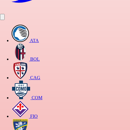
ATA
BOL
CAG
COM
FIO