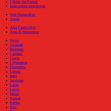
Ultime dai Campi
Indicazioni amichevoli
Voti Fantacalcio
Assist
Asta Fantacalcio
Asta di riparazione
News
Atalanta
Bologna
Cagliari
Como
Cremonese
Fiorentina
Genoa
Inter
Juventus
Lazio
Lecce
Milan
Napoli
Parma
Pisa