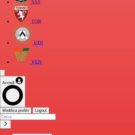
SAS
TOR
UDI
VEN
Accedi
Modifica profilo
Logout