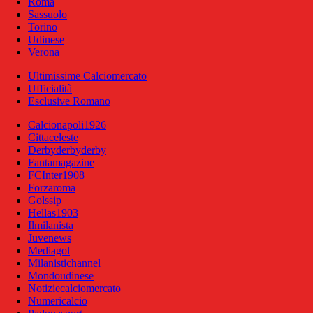
Roma
Sassuolo
Torino
Udinese
Verona
Ultimissime Calciomercato
Ufficialità
Esclusive Romano
Calcionapoli1926
Cittaceleste
Derbyderbyderby
Fantamagazine
FCInter1908
Forzaroma
Golssip
Hellas1903
Ilmilanista
Juvenews
Mediagol
Milanistichannel
Mondoudinese
Notiziecalciomercato
Numericalcio