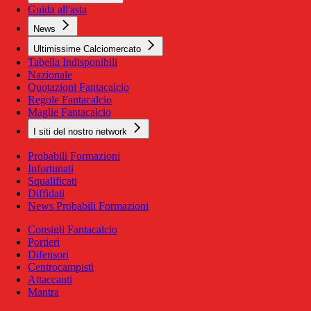
Guida all'asta
News
Ultimissime Calciomercato
Tabella Indisponibili
Nazionale
Quotazioni Fantacalcio
Regole Fantacalcio
Maglie Fantacalcio
I siti del nostro network
Probabili Formazioni
Infortunati
Squalificati
Diffidati
News Probabili Formazioni
Consigli Fantacalcio
Portieri
Difensori
Centrocampisti
Attaccanti
Mantra