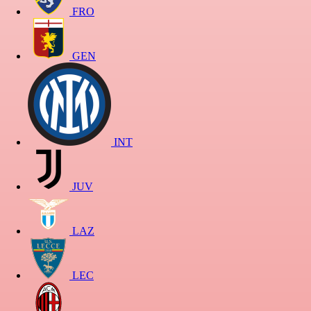
FRO
GEN
INT
JUV
LAZ
LEC