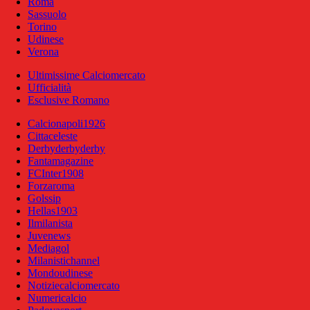
Roma
Sassuolo
Torino
Udinese
Verona
Ultimissime Calciomercato
Ufficialità
Esclusive Romano
Calcionapoli1926
Cittaceleste
Derbyderbyderby
Fantamagazine
FCInter1908
Forzaroma
Golssip
Hellas1903
Ilmilanista
Juvenews
Mediagol
Milanistichannel
Mondoudinese
Notiziecalciomercato
Numericalcio