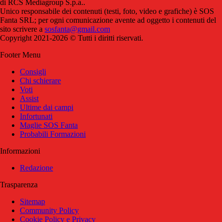
di RCS Mediagroup S.p.a..
Unico responsabile dei contenuti (testi, foto, video e grafiche) è SOS
Fanta SRL; per ogni comunicazione avente ad oggetto i contenuti del
sito scrivere a
sosfanta@gmail.com
Copyright 2021-2026 © Tutti i diritti riservati.
Footer Menu
Consigli
Chi schierare
Voti
Assist
Ultime dai campi
Infortunati
Maglie SOS Fanta
Probabili Formazioni
Informazioni
Redazione
Trasparenza
Sitemap
Community Policy
Cookie Policy e Privacy