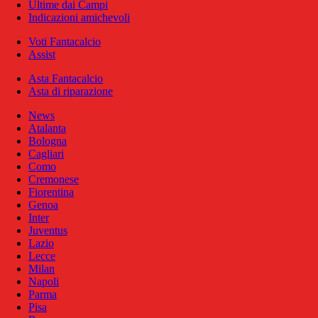
Ultime dai Campi
Indicazioni amichevoli
Voti Fantacalcio
Assist
Asta Fantacalcio
Asta di riparazione
News
Atalanta
Bologna
Cagliari
Como
Cremonese
Fiorentina
Genoa
Inter
Juventus
Lazio
Lecce
Milan
Napoli
Parma
Pisa