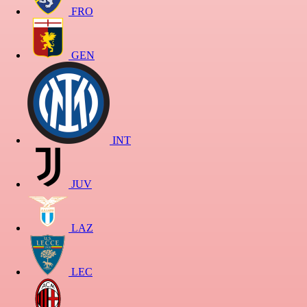
FRO
GEN
INT
JUV
LAZ
LEC