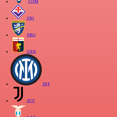
COM
FIO
FRO
GEN
INT
JUV