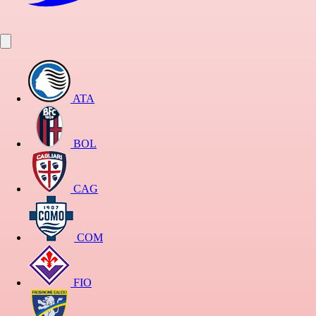
ATA
BOL
CAG
COM
FIO