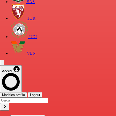
SAS
TOR
UDI
VEN
Accedi
Modifica profilo
Logout