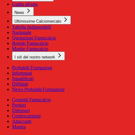
Guida all'asta
News
Ultimissime Calciomercato
Tabella Indisponibili
Nazionale
Quotazioni Fantacalcio
Regole Fantacalcio
Maglie Fantacalcio
I siti del nostro network
Probabili Formazioni
Infortunati
Squalificati
Diffidati
News Probabili Formazioni
Consigli Fantacalcio
Portieri
Difensori
Centrocampisti
Attaccanti
Mantra