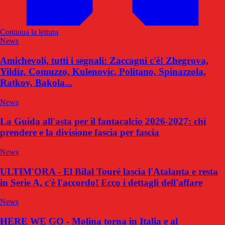
Continua la lettura
News
Amichevoli, tutti i segnali: Zaccagni c'è! Zhegrova,
Yildiz, Comuzzo, Kulenovic, Politano, Spinazzola,
Ratkov, Bakola...
News
La Guida all'asta per il fantacalcio 2026-2027: chi
prendere e la divisione fascia per fascia
News
ULTIM'ORA - El Bilal Touré lascia l'Atalanta e resta
in Serie A, c'è l'accordo! Ecco i dettagli dell'affare
News
HERE WE GO - Molina torna in Italia e al