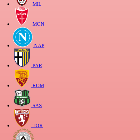
MIL
MON
NAP
PAR
ROM
SAS
TOR