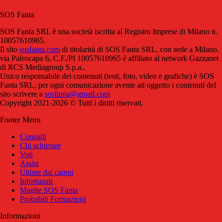
SOS Fanta
SOS Fanta SRL è una società iscritta al Registro Imprese di Milano n.
10057610965.
Il sito
sosfanta.com
di titolarità di SOS Fanta SRL, con sede a Milano,
via Paleocapa 6, C.F./PI 10057610965 è affiliato al network Gazzanet
di RCS Mediagroup S.p.a..
Unico responsabile dei contenuti (testi, foto, video e grafiche) è SOS
Fanta SRL; per ogni comunicazione avente ad oggetto i contenuti del
sito scrivere a
sosfanta@gmail.com
Copyright 2021-2026 © Tutti i diritti riservati.
Footer Menu
Consigli
Chi schierare
Voti
Assist
Ultime dai campi
Infortunati
Maglie SOS Fanta
Probabili Formazioni
Informazioni