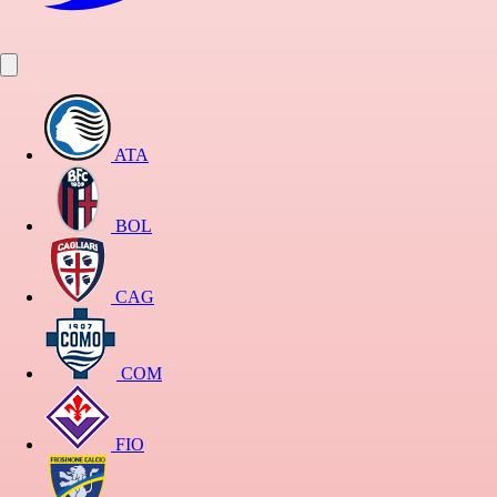
ATA
BOL
CAG
COM
FIO