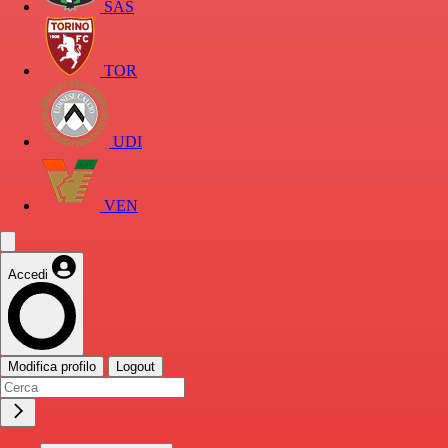
SAS
TOR
UDI
VEN
Accedi
Modifica profilo
Logout