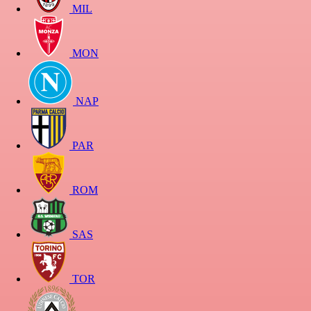
MIL
MON
NAP
PAR
ROM
SAS
TOR