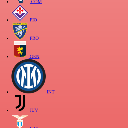
COM
FIO
FRO
GEN
INT
JUV