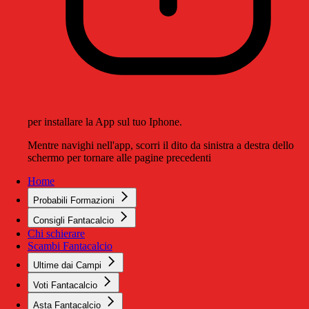
per installare la App sul tuo Iphone.
Mentre navighi nell'app, scorri il dito da sinistra a destra dello
schermo per tornare alle pagine precedenti
Home
Probabili Formazioni
Consigli Fantacalcio
Chi schierare
Scambi Fantacalcio
Ultime dai Campi
Voti Fantacalcio
Asta Fantacalcio