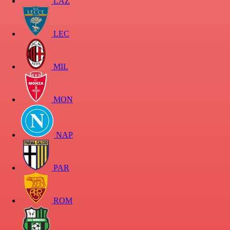
LAZ
LEC
MIL
MON
NAP
PAR
ROM