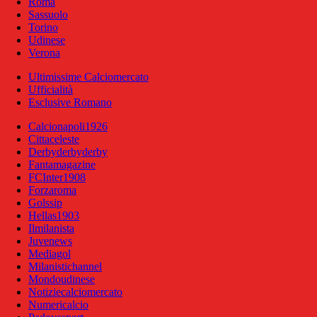
Roma
Sassuolo
Torino
Udinese
Verona
Ultimissime Calciomercato
Ufficialità
Esclusive Romano
Calcionapoli1926
Cittaceleste
Derbyderbyderby
Fantamagazine
FCInter1908
Forzaroma
Golssip
Hellas1903
Ilmilanista
Juvenews
Mediagol
Milanistichannel
Mondoudinese
Notiziecalciomercato
Numericalcio