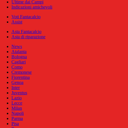
Ultime dai Campi
Indicazioni amichevoli
Voti Fantacalcio
Assist
Asta Fantacalcio
Asta di riparazione
News
Atalanta
Bologna
Cagliari
Como
Cremonese
Fiorentina
Genoa
Inter
Juventus
Lazio
Lecce
Milan
Napoli
Parma
Pisa