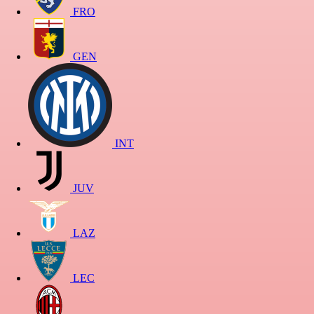
FRO
GEN
INT
JUV
LAZ
LEC