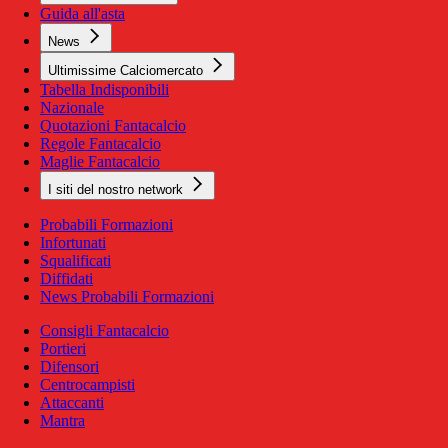
Guida all'asta
News
Ultimissime Calciomercato
Tabella Indisponibili
Nazionale
Quotazioni Fantacalcio
Regole Fantacalcio
Maglie Fantacalcio
I siti del nostro network
Probabili Formazioni
Infortunati
Squalificati
Diffidati
News Probabili Formazioni
Consigli Fantacalcio
Portieri
Difensori
Centrocampisti
Attaccanti
Mantra