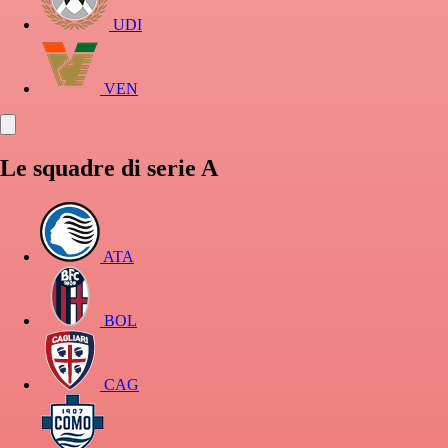
UDI
VEN
Le squadre di serie A
ATA
BOL
CAG