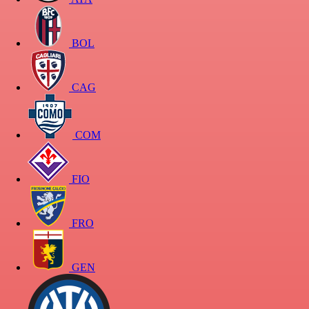
BOL
CAG
COM
FIO
FRO
GEN