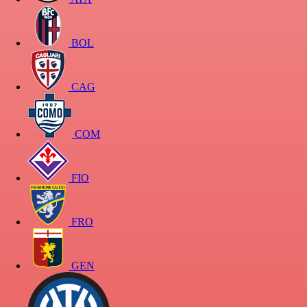
BOL
CAG
COM
FIO
FRO
GEN