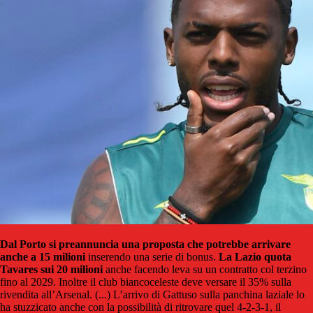
Dal Porto si pre­an­nun­cia una pro­po­sta che potrebbe arri­vare
anche a 15 milioni
inse­rendo una serie di bonus.
La Lazio quota
Tava­res sui 20 milioni
anche facendo leva su un con­tratto col ter­zino
fino al 2029. Inol­tre il club bian­co­ce­le­ste deve ver­sare il 35% sulla
riven­dita all’Arse­nal. (...) L’arrivo di Gat­tuso sulla pan­china laziale lo
ha stuz­zi­cato anche con la pos­si­bi­lità di ritro­vare quel 4-2-3-1, il