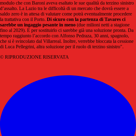
modulo che con Baroni aveva esal­tato le sue qua­lità da ter­zino sini­stro
d’assalto. La Lazio tra le dif­fi­coltà di un mer­cato che dovrà essere a
saldo zero è in attesa di valu­tare come potrà even­tual­mente pro­ce­dere
la trat­ta­tiva con il Porto.
Di sicuro con la par­tenza di Tava­res ci
sarebbe un ingag­gio pesante in meno
(due milioni netti a sta­gione
fino al 2029). E per sosti­tuirlo ci sarebbe già una solu­zione pronta. Da
tempo rag­giunto l’accordo con Alfonso Pedraza, 30 anni, spa­gnolo,
che si è svin­co­lato dal Vil­lar­real. Inol­tre, ver­rebbe bloc­cata la ces­sione
di Luca Pel­le­grini, altra solu­zione per il ruolo di ter­zino sini­stro".
© RIPRODUZIONE RISERVATA