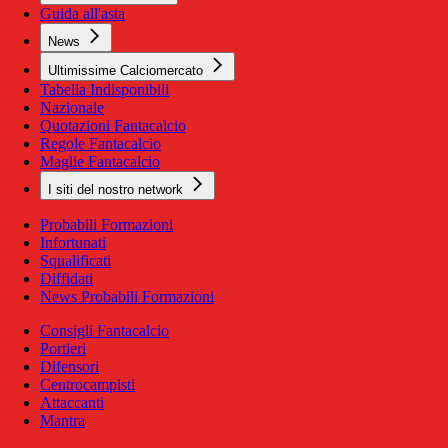
Guida all'asta
News
Ultimissime Calciomercato
Tabella Indisponibili
Nazionale
Quotazioni Fantacalcio
Regole Fantacalcio
Maglie Fantacalcio
I siti del nostro network
Probabili Formazioni
Infortunati
Squalificati
Diffidati
News Probabili Formazioni
Consigli Fantacalcio
Portieri
Difensori
Centrocampisti
Attaccanti
Mantra