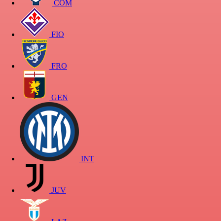
COM
FIO
FRO
GEN
INT
JUV