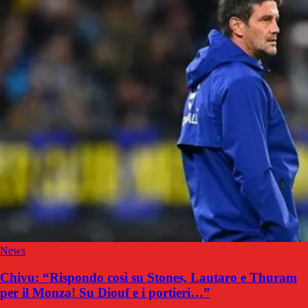
News
Chivu: “Rispondo così su Stones, Lautaro e Thuram
per il Monza! Su Diouf e i portieri…”