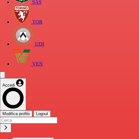
SAS
TOR
UDI
VEN
Accedi
Modifica profilo
Logout