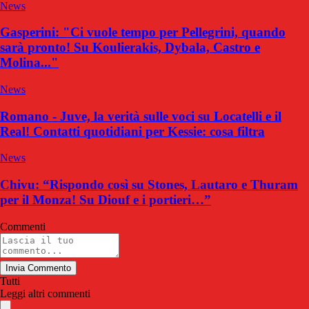
News
Gasperini: "Ci vuole tempo per Pellegrini, quando
sarà pronto! Su Koulierakis, Dybala, Castro e
Molina..."
News
Romano - Juve, la verità sulle voci su Locatelli e il
Real! Contatti quotidiani per Kessie: cosa filtra
News
Chivu: “Rispondo così su Stones, Lautaro e Thuram
per il Monza! Su Diouf e i portieri…”
Commenti
Invia Commento
Tutti
Leggi altri commenti