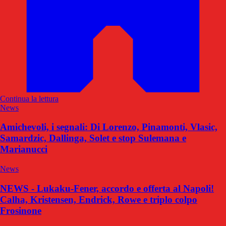
Continua la lettura
News
Amichevoli, i segnali: Di Lorenzo, Pinamonti, Vlasic,
Samardzic, Dallinga, Solet e stop Sulemana e
Marianucci
News
NEWS - Lukaku-Fener, accordo e offerta al Napoli!
Calha, Kristensen, Endrick, Rowe e triplo colpo
Frosinone