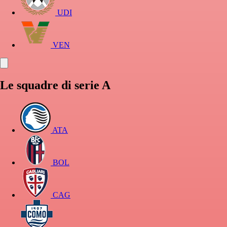
UDI
VEN
Le squadre di serie A
ATA
BOL
CAG