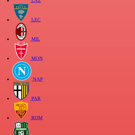
LAZ
LEC
MIL
MON
NAP
PAR
ROM