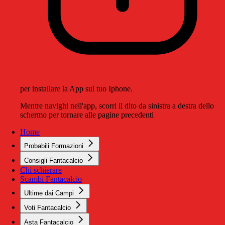
per installare la App sul tuo Iphone.
Mentre navighi nell'app, scorri il dito da sinistra a destra dello
schermo per tornare alle pagine precedenti
Home
Probabili Formazioni
Consigli Fantacalcio
Chi schierare
Scambi Fantacalcio
Ultime dai Campi
Voti Fantacalcio
Asta Fantacalcio