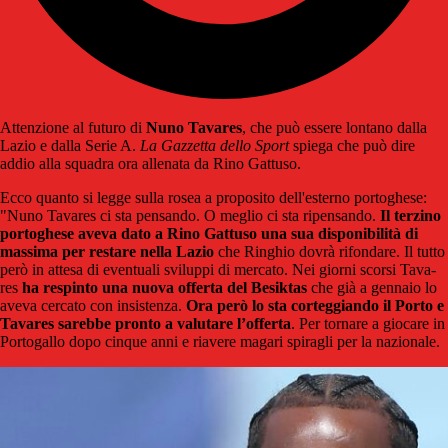
Attenzione al futuro di
Nuno Tavares
, che può essere lontano dalla
Lazio e dalla Serie A.
La Gazzetta dello Sport
spiega che può dire
addio alla squadra ora allenata da Rino Gattuso.
Ecco quanto si legge sulla rosea a proposito dell'esterno portoghese:
"Nuno Tava­res ci sta pen­sando. O meglio ci sta ripen­sando.
Il ter­zino
por­to­ghese aveva dato a Rino Gat­tuso una sua dispo­ni­bi­lità di
mas­sima per restare nella Lazio
che Rin­ghio dovrà rifon­dare. Il tutto
però in attesa di even­tuali sviluppi di mer­cato. Nei giorni scorsi Tava­
res
ha respinto una nuova offerta del Besik­tas
che già a gen­naio lo
aveva cer­cato con insi­stenza.
Ora però lo sta cor­teg­giando il Porto
e
Tava­res sarebbe pronto a valu­tare l’offerta
. Per tor­nare a giocare in
Por­to­gallo dopo cin­que anni e ria­vere magari spi­ra­gli per la nazio­nale.