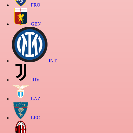
FRO
GEN
INT
JUV
LAZ
LEC