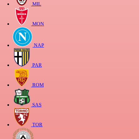
MIL
MON
NAP
PAR
ROM
SAS
TOR