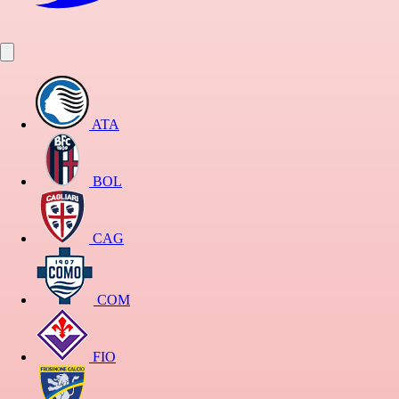
ATA
BOL
CAG
COM
FIO