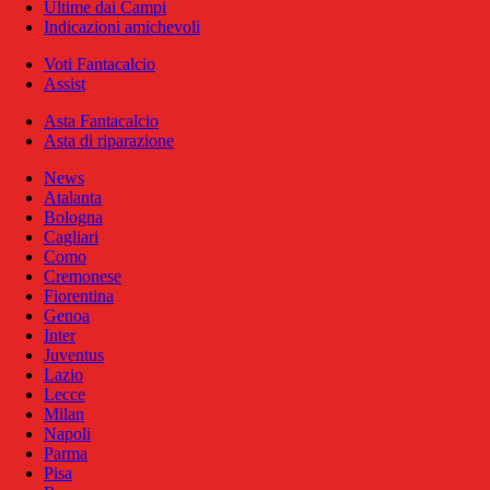
Ultime dai Campi
Indicazioni amichevoli
Voti Fantacalcio
Assist
Asta Fantacalcio
Asta di riparazione
News
Atalanta
Bologna
Cagliari
Como
Cremonese
Fiorentina
Genoa
Inter
Juventus
Lazio
Lecce
Milan
Napoli
Parma
Pisa