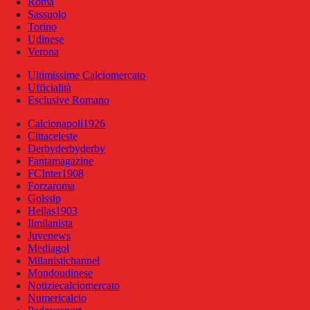
Roma
Sassuolo
Torino
Udinese
Verona
Ultimissime Calciomercato
Ufficialità
Esclusive Romano
Calcionapoli1926
Cittaceleste
Derbyderbyderby
Fantamagazine
FCInter1908
Forzaroma
Golssip
Hellas1903
Ilmilanista
Juvenews
Mediagol
Milanistichannel
Mondoudinese
Notiziecalciomercato
Numericalcio