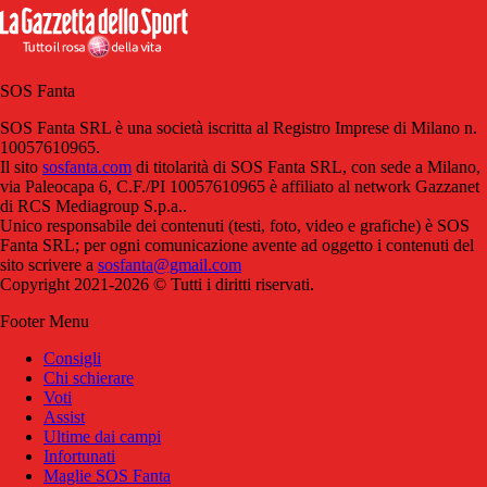
SOS Fanta
SOS Fanta SRL è una società iscritta al Registro Imprese di Milano n.
10057610965.
Il sito
sosfanta.com
di titolarità di SOS Fanta SRL, con sede a Milano,
via Paleocapa 6, C.F./PI 10057610965 è affiliato al network Gazzanet
di RCS Mediagroup S.p.a..
Unico responsabile dei contenuti (testi, foto, video e grafiche) è SOS
Fanta SRL; per ogni comunicazione avente ad oggetto i contenuti del
sito scrivere a
sosfanta@gmail.com
Copyright 2021-2026 © Tutti i diritti riservati.
Footer Menu
Consigli
Chi schierare
Voti
Assist
Ultime dai campi
Infortunati
Maglie SOS Fanta