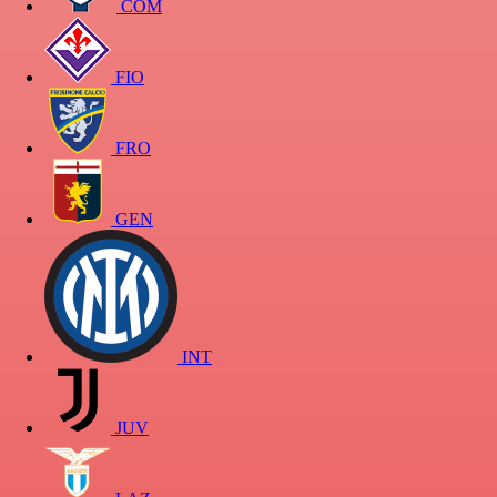
COM
FIO
FRO
GEN
INT
JUV