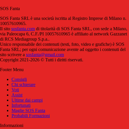
SOS Fanta
SOS Fanta SRL è una società iscritta al Registro Imprese di Milano n.
10057610965.
Il sito
sosfanta.com
di titolarità di SOS Fanta SRL, con sede a Milano,
via Paleocapa 6, C.F./PI 10057610965 è affiliato al network Gazzanet
di RCS Mediagroup S.p.a..
Unico responsabile dei contenuti (testi, foto, video e grafiche) è SOS
Fanta SRL; per ogni comunicazione avente ad oggetto i contenuti del
sito scrivere a
sosfanta@gmail.com
Copyright 2021-2026 © Tutti i diritti riservati.
Footer Menu
Consigli
Chi schierare
Voti
Assist
Ultime dai campi
Infortunati
Maglie SOS Fanta
Probabili Formazioni
Informazioni