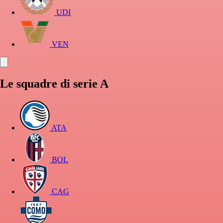
UDI
VEN
Le squadre di serie A
ATA
BOL
CAG