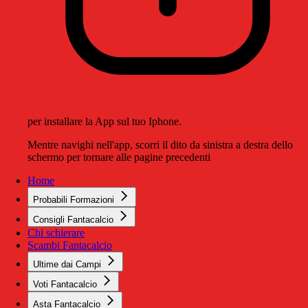
per installare la App sul tuo Iphone.
Mentre navighi nell'app, scorri il dito da sinistra a destra dello
schermo per tornare alle pagine precedenti
Home
Probabili Formazioni
Consigli Fantacalcio
Chi schierare
Scambi Fantacalcio
Ultime dai Campi
Voti Fantacalcio
Asta Fantacalcio