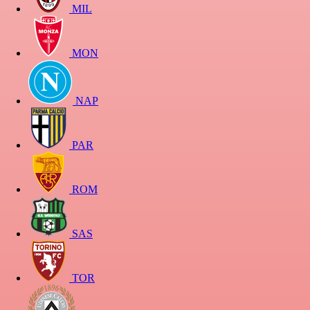
MIL
MON
NAP
PAR
ROM
SAS
TOR