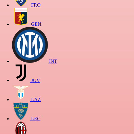
FRO
GEN
INT
JUV
LAZ
LEC