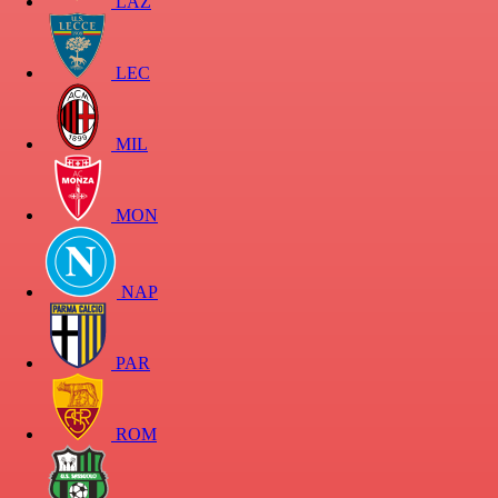
LAZ
LEC
MIL
MON
NAP
PAR
ROM