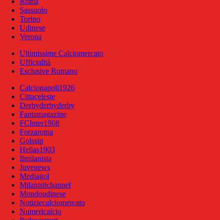
Roma
Sassuolo
Torino
Udinese
Verona
Ultimissime Calciomercato
Ufficialità
Esclusive Romano
Calcionapoli1926
Cittaceleste
Derbyderbyderby
Fantamagazine
FCInter1908
Forzaroma
Golssip
Hellas1903
Ilmilanista
Juvenews
Mediagol
Milanistichannel
Mondoudinese
Notiziecalciomercato
Numericalcio