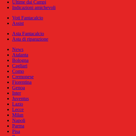
Ultime dai Campi
Indicazioni amichevoli
Voti Fantacalcio
Assist
Asta Fantacalcio
Asta di riparazione
News
Atalanta
Bologna
Cagliari
Como
Cremonese
Fiorentina
Genoa
Inter
Juventus
Lazio
Lecce
Milan
Napoli
Parma
Pisa