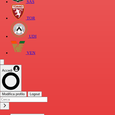
SAS
TOR
UDI
VEN
Accedi
Modifica profilo
Logout