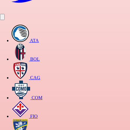
ATA
BOL
CAG
COM
FIO