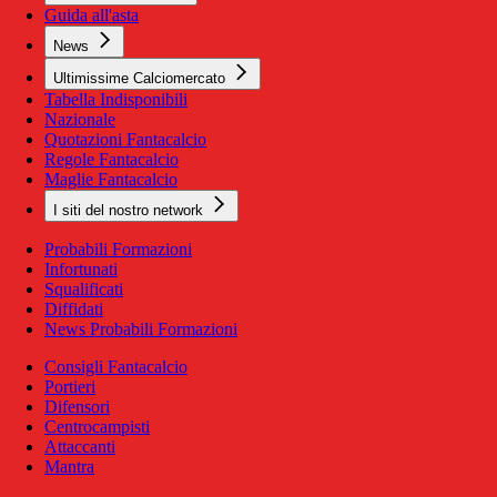
Guida all'asta
News
Ultimissime Calciomercato
Tabella Indisponibili
Nazionale
Quotazioni Fantacalcio
Regole Fantacalcio
Maglie Fantacalcio
I siti del nostro network
Probabili Formazioni
Infortunati
Squalificati
Diffidati
News Probabili Formazioni
Consigli Fantacalcio
Portieri
Difensori
Centrocampisti
Attaccanti
Mantra