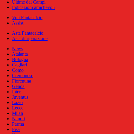
Ultime dai Campi
Indicazioni amichevoli
Voti Fantacalcio
Assist
Asta Fantacalcio
Asta di riparazione
News
Atalanta
Bologna
Cagliari
Como
Cremonese
Fiorentina
Genoa
Inter
Juventus
Lazio
Lecce
Milan
Napoli
Parma
Pisa