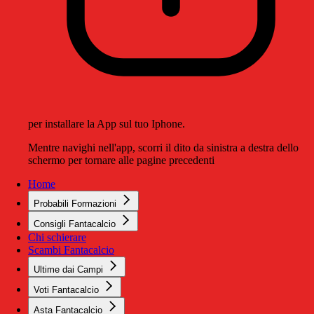
per installare la App sul tuo Iphone.
Mentre navighi nell'app, scorri il dito da sinistra a destra dello
schermo per tornare alle pagine precedenti
Home
Probabili Formazioni
Consigli Fantacalcio
Chi schierare
Scambi Fantacalcio
Ultime dai Campi
Voti Fantacalcio
Asta Fantacalcio