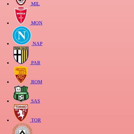
MIL
MON
NAP
PAR
ROM
SAS
TOR