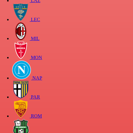
LAZ
LEC
MIL
MON
NAP
PAR
ROM