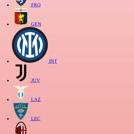
FRO
GEN
INT
JUV
LAZ
LEC