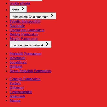
Guida all'asta
News
Ultimissime Calciomercato
Tabella Indisponibili
Nazionale
Quotazioni Fantacalcio
Regole Fantacalcio
Maglie Fantacalcio
I siti del nostro network
Probabili Formazioni
Infortunati
Squalificati
Diffidati
News Probabili Formazioni
Consigli Fantacalcio
Portieri
Difensori
Centrocampisti
Attaccanti
Mantra