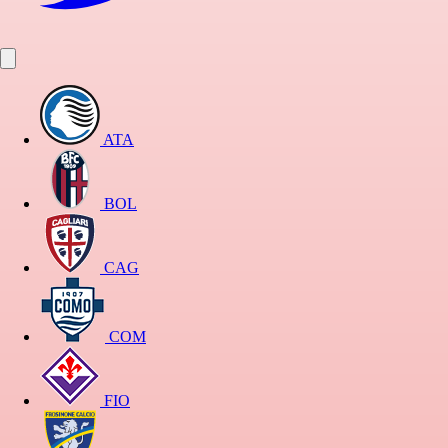
ATA
BOL
CAG
COM
FIO