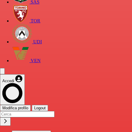
SAS
TOR
UDI
VEN
Accedi
Modifica profilo
Logout