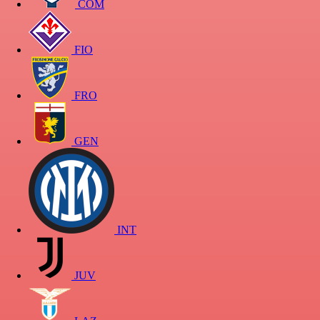
COM
FIO
FRO
GEN
INT
JUV