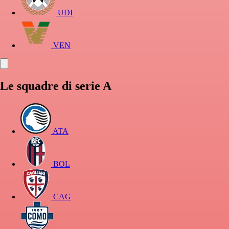
UDI
VEN
Le squadre di serie A
ATA
BOL
CAG