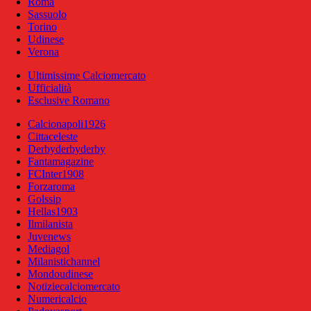
Roma
Sassuolo
Torino
Udinese
Verona
Ultimissime Calciomercato
Ufficialità
Esclusive Romano
Calcionapoli1926
Cittaceleste
Derbyderbyderby
Fantamagazine
FCInter1908
Forzaroma
Golssip
Hellas1903
Ilmilanista
Juvenews
Mediagol
Milanistichannel
Mondoudinese
Notiziecalciomercato
Numericalcio