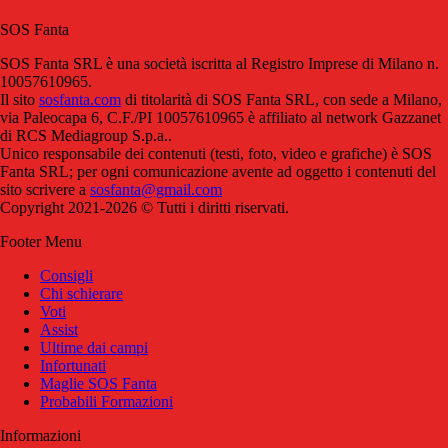
SOS Fanta
SOS Fanta SRL è una società iscritta al Registro Imprese di Milano n.
10057610965.
Il sito
sosfanta.com
di titolarità di SOS Fanta SRL, con sede a Milano,
via Paleocapa 6, C.F./PI 10057610965 è affiliato al network Gazzanet
di RCS Mediagroup S.p.a..
Unico responsabile dei contenuti (testi, foto, video e grafiche) è SOS
Fanta SRL; per ogni comunicazione avente ad oggetto i contenuti del
sito scrivere a
sosfanta@gmail.com
Copyright 2021-2026 © Tutti i diritti riservati.
Footer Menu
Consigli
Chi schierare
Voti
Assist
Ultime dai campi
Infortunati
Maglie SOS Fanta
Probabili Formazioni
Informazioni