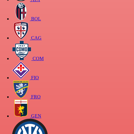
BOL
CAG
COM
FIO
FRO
GEN