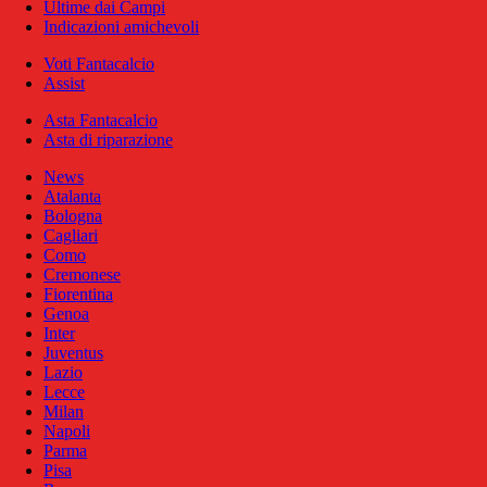
Ultime dai Campi
Indicazioni amichevoli
Voti Fantacalcio
Assist
Asta Fantacalcio
Asta di riparazione
News
Atalanta
Bologna
Cagliari
Como
Cremonese
Fiorentina
Genoa
Inter
Juventus
Lazio
Lecce
Milan
Napoli
Parma
Pisa