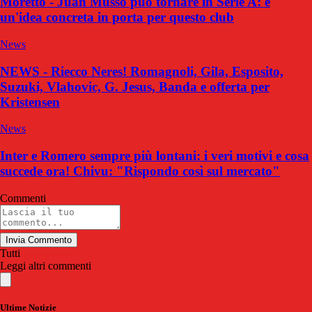
Moretto - Juan Musso può tornare in Serie A: è
un'idea concreta in porta per questo club
News
NEWS - Riecco Neres! Romagnoli, Gila, Esposito,
Suzuki, Vlahovic, G. Jesus, Banda e offerta per
Kristensen
News
Inter e Romero sempre più lontani: i veri motivi e cosa
succede ora! Chivu: "Rispondo così sul mercato"
Commenti
Invia Commento
Tutti
Leggi altri commenti
Ultime Notizie