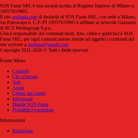
SOS Fanta SRL è una società iscritta al Registro Imprese di Milano n.
10057610965.
Il sito
sosfanta.com
di titolarità di SOS Fanta SRL, con sede a Milano,
via Paleocapa 6, C.F./PI 10057610965 è affiliato al network Gazzanet
di RCS Mediagroup S.p.a..
Unico responsabile dei contenuti (testi, foto, video e grafiche) è SOS
Fanta SRL; per ogni comunicazione avente ad oggetto i contenuti del
sito scrivere a
sosfanta@gmail.com
Copyright 2021-2026 © Tutti i diritti riservati.
Footer Menu
Consigli
Chi schierare
Voti
Assist
Ultime dai campi
Infortunati
Maglie SOS Fanta
Probabili Formazioni
Informazioni
Redazione