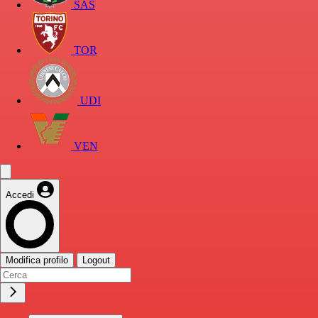
SAS
TOR
UDI
VEN
Accedi
Modifica profilo
Logout