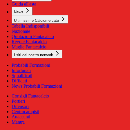
Guida all'asta
News
Ultimissime Calciomercato
Tabella Indisponibili
Nazionale
Quotazioni Fantacalcio
Regole Fantacalcio
Maglie Fantacalcio
I siti del nostro network
Probabili Formazioni
Infortunati
Squalificati
Diffidati
News Probabili Formazioni
Consigli Fantacalcio
Portieri
Difensori
Centrocampisti
Attaccanti
Mantra