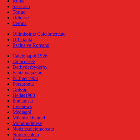
Roma
Sassuolo
Torino
Udinese
Verona
Ultimissime Calciomercato
Ufficialità
Esclusive Romano
Calcionapoli1926
Cittaceleste
Derbyderbyderby
Fantamagazine
FCInter1908
Forzaroma
Golssip
Hellas1903
Ilmilanista
Juvenews
Mediagol
Milanistichannel
Mondoudinese
Notiziecalciomercato
Numericalcio