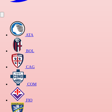
ATA
BOL
CAG
COM
FIO