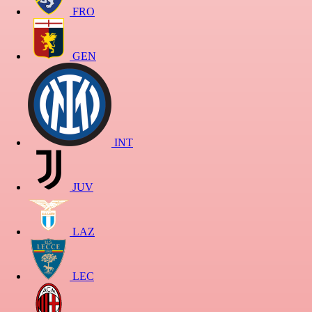
FRO
GEN
INT
JUV
LAZ
LEC