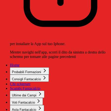
per installare la App sul tuo Iphone.
Mentre navighi nell'app, scorri il dito da sinistra a destra dello
schermo per tornare alle pagine precedenti
Home
Probabili Formazioni
Consigli Fantacalcio
Chi schierare
Scambi Fantacalcio
Ultime dai Campi
Voti Fantacalcio
Asta Fantacalcio