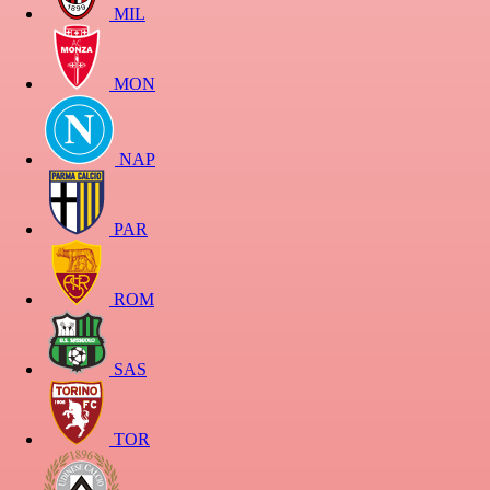
MIL
MON
NAP
PAR
ROM
SAS
TOR