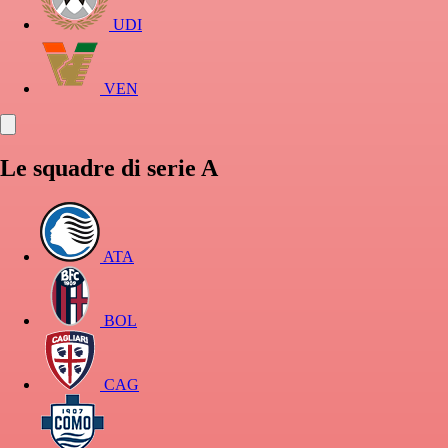
UDI
VEN
Le squadre di serie A
ATA
BOL
CAG