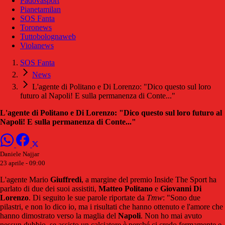
Padovasport
Pianetamilan
SOS Fanta
Toronews
Tuttobolognaweb
Violanews
SOS Fanta
News
L'agente di Politano e Di Lorenzo: "Dico questo sul loro
futuro al Napoli! E sulla permanenza di Conte..."
L'agente di Politano e Di Lorenzo: "Dico questo sul loro futuro al
Napoli! E sulla permanenza di Conte..."
Daniele Najjar
23 aprile - 09:00
L'agente Mario
Giuffredi
, a margine del premio Inside The Sport ha
parlato di due dei suoi assistiti,
Matteo Politano
e
Giovanni Di
Lorenzo
. Di seguito le sue parole riportate da
Tmw
: "Sono due
pilastri, e non lo dico io, ma i risultati che hanno ottenuto e l'amore che
hanno dimostrato verso la maglia del
Napoli
. Non ho mai avuto
nessun dubbio, se assisto un calciatore è perché ci credo fermamente e