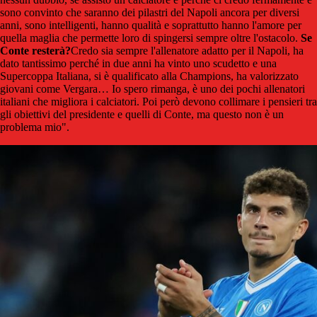
sono convinto che saranno dei pilastri del Napoli ancora per diversi
anni, sono intelligenti, hanno qualità e soprattutto hanno l'amore per
quella maglia che permette loro di spingersi sempre oltre l'ostacolo.
Se
Conte resterà?
Credo sia sempre l'allenatore adatto per il Napoli, ha
dato tantissimo perché in due anni ha vinto uno scudetto e una
Supercoppa Italiana, si è qualificato alla Champions, ha valorizzato
giovani come Vergara… Io spero rimanga, è uno dei pochi allenatori
italiani che migliora i calciatori. Poi però devono collimare i pensieri tra
gli obiettivi del presidente e quelli di Conte, ma questo non è un
problema mio".