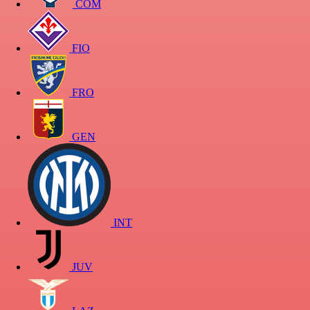
COM
FIO
FRO
GEN
INT
JUV