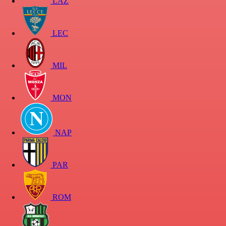
LAZ
LEC
MIL
MON
NAP
PAR
ROM