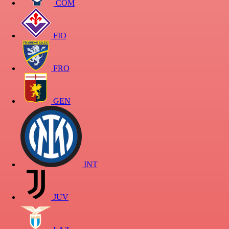
COM
FIO
FRO
GEN
INT
JUV