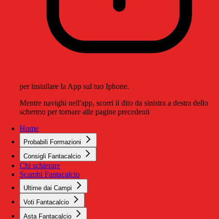
per installare la App sul tuo Iphone.
Mentre navighi nell'app, scorri il dito da sinistra a destra dello
schermo per tornare alle pagine precedenti
Home
Probabili Formazioni
Consigli Fantacalcio
Chi schierare
Scambi Fantacalcio
Ultime dai Campi
Voti Fantacalcio
Asta Fantacalcio