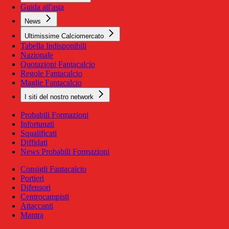
Guida all'asta
News
Ultimissime Calciomercato
Tabella Indisponibili
Nazionale
Quotazioni Fantacalcio
Regole Fantacalcio
Maglie Fantacalcio
I siti del nostro network
Probabili Formazioni
Infortunati
Squalificati
Diffidati
News Probabili Formazioni
Consigli Fantacalcio
Portieri
Difensori
Centrocampisti
Attaccanti
Mantra