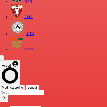
SAS
TOR
UDI
VEN
Accedi
Modifica profilo
Logout