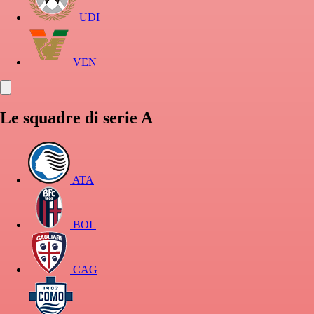
UDI
VEN
Le squadre di serie A
ATA
BOL
CAG