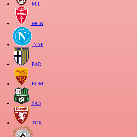
MIL
MON
NAP
PAR
ROM
SAS
TOR