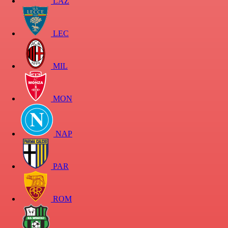
LAZ
LEC
MIL
MON
NAP
PAR
ROM