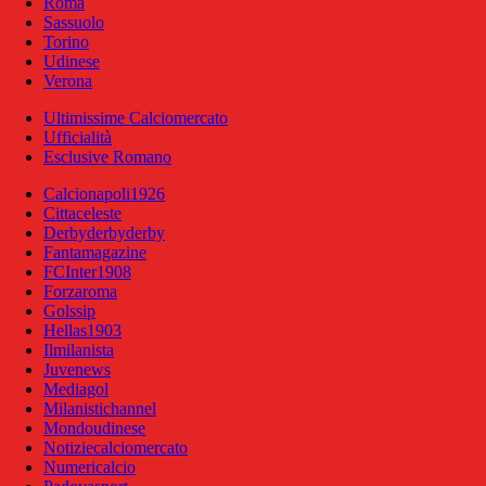
Roma
Sassuolo
Torino
Udinese
Verona
Ultimissime Calciomercato
Ufficialità
Esclusive Romano
Calcionapoli1926
Cittaceleste
Derbyderbyderby
Fantamagazine
FCInter1908
Forzaroma
Golssip
Hellas1903
Ilmilanista
Juvenews
Mediagol
Milanistichannel
Mondoudinese
Notiziecalciomercato
Numericalcio