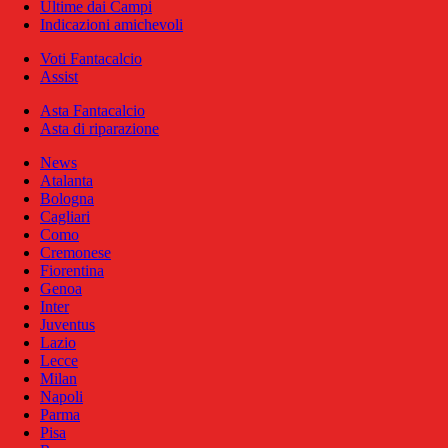
Ultime dai Campi
Indicazioni amichevoli
Voti Fantacalcio
Assist
Asta Fantacalcio
Asta di riparazione
News
Atalanta
Bologna
Cagliari
Como
Cremonese
Fiorentina
Genoa
Inter
Juventus
Lazio
Lecce
Milan
Napoli
Parma
Pisa