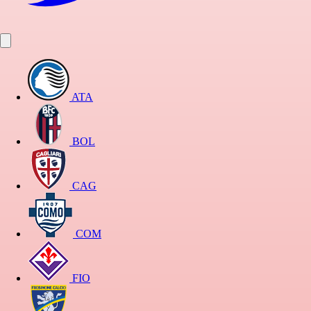
ATA
BOL
CAG
COM
FIO