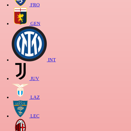
FRO
GEN
INT
JUV
LAZ
LEC