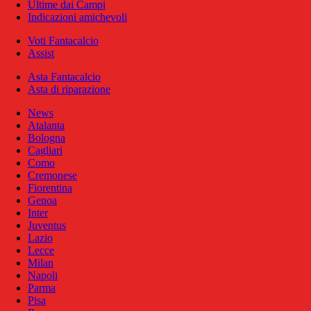
Ultime dai Campi
Indicazioni amichevoli
Voti Fantacalcio
Assist
Asta Fantacalcio
Asta di riparazione
News
Atalanta
Bologna
Cagliari
Como
Cremonese
Fiorentina
Genoa
Inter
Juventus
Lazio
Lecce
Milan
Napoli
Parma
Pisa