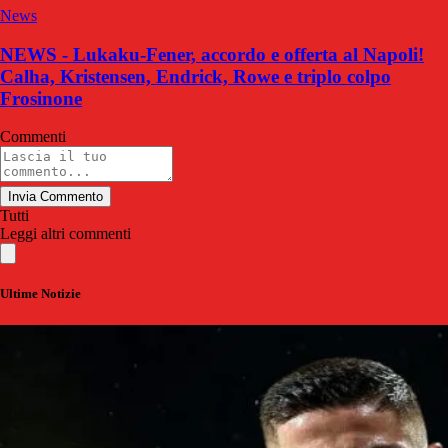
News
NEWS - Lukaku-Fener, accordo e offerta al Napoli!
Calha, Kristensen, Endrick, Rowe e triplo colpo
Frosinone
Commenti
Invia Commento
Tutti
Leggi altri commenti
Ultime Notizie