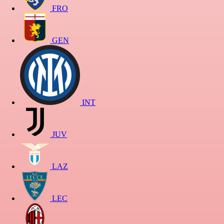
FRO
GEN
INT
JUV
LAZ
LEC