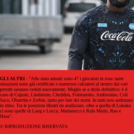
GLI ALTRI
- "Allo stato attuale sono 47 i giocatori in rosa: tante
situazioni sono già certificate e numerosi calciatori al rientro dai vari
prestiti saranno ceduti nuovamente. Meglio se a titolo definitivo: è il
caso di Cajuste, Lindstrom, Cheddira, Folorunsho, Ambrosino, Coli
Saco, Obaretin e Zerbin, tanto per fare dei nomi. In tanti non andranno
in ritiro. Tra le posizioni illustri da analizzare, oltre a quella di Lukaku
ci sono quelle di Lang e Lucca, Marianucci e Rafa Marin, Rao e
Hasa".
© RIPRODUZIONE RISERVATA