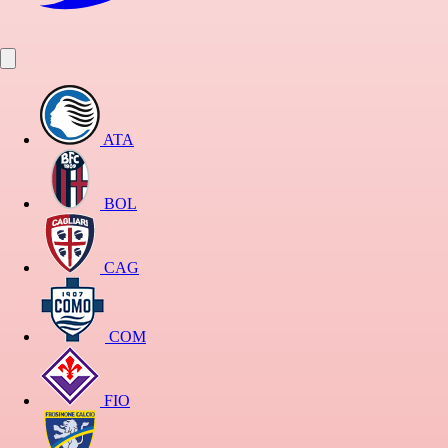
ATA
BOL
CAG
COM
FIO