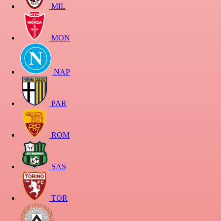
MIL
MON
NAP
PAR
ROM
SAS
TOR