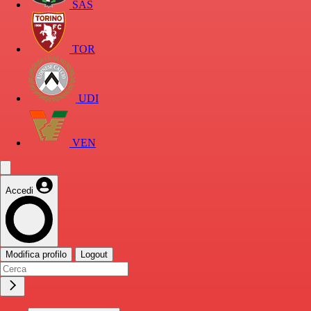
SAS
TOR
UDI
VEN
Accedi
Modifica profilo
Logout