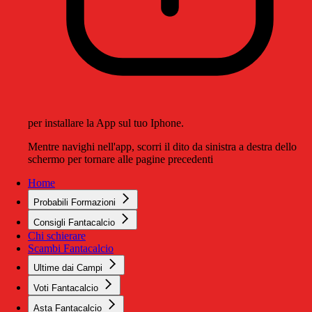
per installare la App sul tuo Iphone.
Mentre navighi nell'app, scorri il dito da sinistra a destra dello
schermo per tornare alle pagine precedenti
Home
Probabili Formazioni
Consigli Fantacalcio
Chi schierare
Scambi Fantacalcio
Ultime dai Campi
Voti Fantacalcio
Asta Fantacalcio