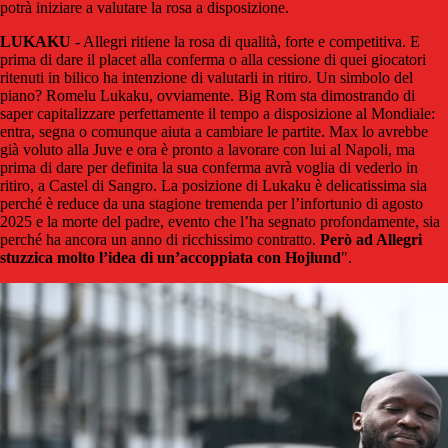
potrà iniziare a valutare la rosa a disposizione.
LUKAKU
- Allegri ritiene la rosa di qualità, forte e competitiva. E
prima di dare il placet alla conferma o alla cessione di quei giocatori
ritenuti in bilico ha intenzione di valutarli in ritiro. Un simbolo del
piano? Romelu Lukaku, ovviamente. Big Rom sta dimostrando di
saper capitalizzare perfettamente il tempo a disposizione al Mondiale:
entra, segna o comunque aiuta a cambiare le partite. Max lo avrebbe
già voluto alla Juve e ora è pronto a lavorare con lui al Napoli, ma
prima di dare per definita la sua conferma avrà voglia di vederlo in
ritiro, a Castel di Sangro. La posizione di Lukaku è delicatissima sia
perché è reduce da una stagione tremenda per l’infortunio di agosto
2025 e la morte del padre, evento che l’ha segnato profondamente, sia
perché ha ancora un anno di ricchissimo contratto.
Però ad Allegri
stuzzica molto l’idea di un’accoppiata con Hojlund
".