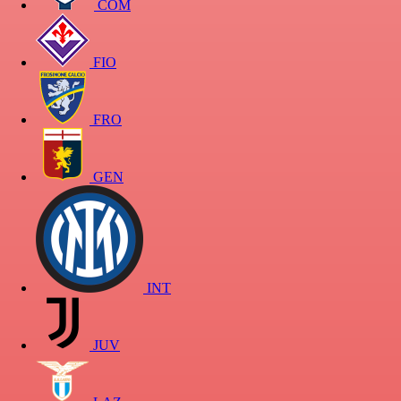
COM
FIO
FRO
GEN
INT
JUV