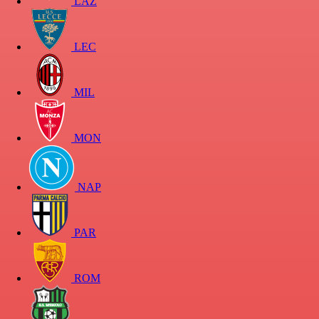
LAZ
LEC
MIL
MON
NAP
PAR
ROM