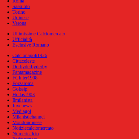
Roma
Sassuolo
Torino
Udinese
Verona
Ultimissime Calciomercato
Ufficialità
Esclusive Romano
Calcionapoli1926
Cittaceleste
Derbyderbyderby
Fantamagazine
FCInter1908
Forzaroma
Golssip
Hellas1903
Ilmilanista
Juvenews
Mediagol
Milanistichannel
Mondoudinese
Notiziecalciomercato
Numericalcio