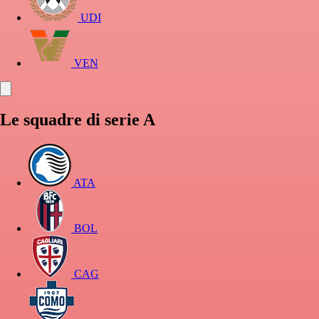
UDI
VEN
Le squadre di serie A
ATA
BOL
CAG