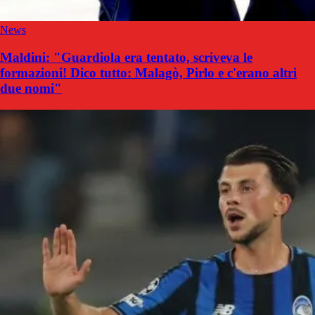
News
Maldini: "Guardiola era tentato, scriveva le
formazioni! Dico tutto: Malagò, Pirlo e c'erano altri
due nomi"