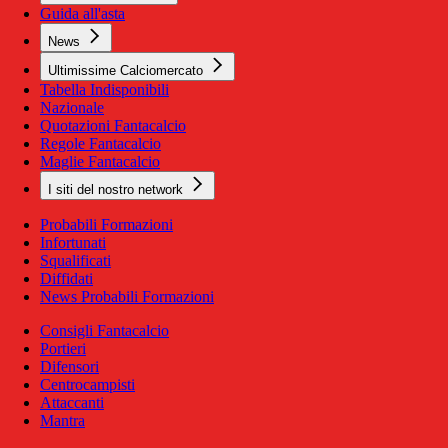
Guida all'asta
News
Ultimissime Calciomercato
Tabella Indisponibili
Nazionale
Quotazioni Fantacalcio
Regole Fantacalcio
Maglie Fantacalcio
I siti del nostro network
Probabili Formazioni
Infortunati
Squalificati
Diffidati
News Probabili Formazioni
Consigli Fantacalcio
Portieri
Difensori
Centrocampisti
Attaccanti
Mantra