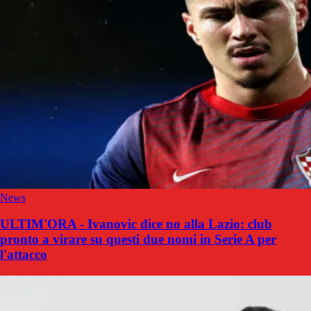
News
ULTIM'ORA - Ivanovic dice no alla Lazio: club
pronto a virare su questi due nomi in Serie A per
l'attacco